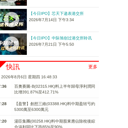
【今日IPO】芯天下递表港交所
2026年7月14日 下午3:34
【今日IPO】中际旭创过港交所聆讯
2026年7月21日 下午5:50
快訊
更多
2026年8月6日 星期四 16:48:34
7:36
百奧賽圖-B(02315.HK)料上半年歸母淨利潤同
比增391.87%至412.71%
7:28
【盈警】創想三維(03388.HK)料中期盈转亏約
5300萬至6300萬元
7:20
湯臣集團(00258.HK)料中期股東應佔除稅後綜
合溢利同比下跌85%至90%