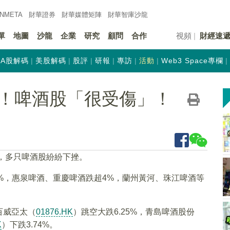
INMETA
財華證券
財華
媒體矩陣
財華
智庫沙龍
單
地圖
沙龍
企業
研究
顧問
合作
視頻
財經速
A股解碼
美股解碼
股評
研報
專訪
活動
Web3 Space專欄
！啤酒股「很受傷」！
冷，多只啤酒股紛紛下挫。
%，惠泉啤酒、重慶啤酒跌超4%，蘭州黃河、珠江啤酒等
百威亞太（
01876.HK
）跳空大跌6.25%，青島啤酒股份
K
）下跌3.74%。