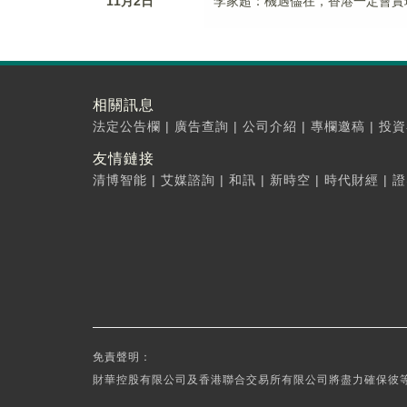
11月2日
李家超：機遇儘在，香港一定會實
相關訊息
法定公告欄
|
廣告查詢
|
公司介紹
|
專欄邀稿
|
投資
友情鏈接
清博智能
|
艾媒諮詢
|
和訊
|
新時空
|
時代財經
|
證
免責聲明：
財華控股有限公司及香港聯合交易所有限公司將盡力確保彼等