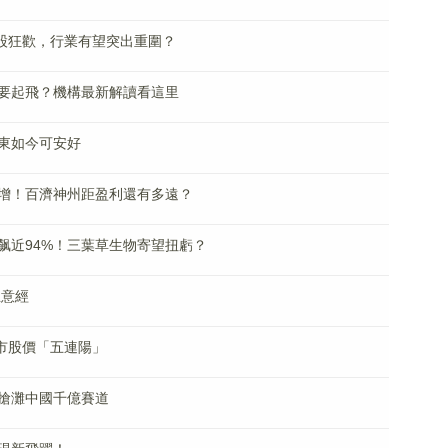
念股狂歡，行業有望突出重圍？
要起飛？機構最新解讀看這里
東如今可安好
增！百濟神州距盈利還有多遠？
飙近94%！三葉草生物寄望扭虧？
生意經
市股價「五連陽」
搶灘中國千億賽道