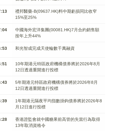
7:13
禮邦醫藥-B(09637.HK)料中期虧損同比收窄
15%至25%
7:04
中國海外宏洋集團(00081.HK)7月合約銷售額
按年上升44%
6:53
和光智成完成天使輪數千萬融資
6:51
10年期港元特區政府機構債券將於2026年8月
12日透過重開進行投標
6:43
5年期港元特區政府機構債券將於2026年8月
12日透過重開進行投標
6:39
1年期港元隔夜平均指數掛鉤債券將於2026年8
月12日進行投標
6:28
香港證監會就中國糖果前高管的失當行為取得
13年取消資格令