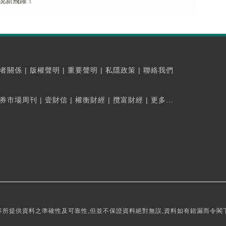
現新飛躍！
者關係
|
版權聲明
|
重要聲明
|
私隱政策
|
聯絡我們
券市場周刊
|
壹財信
|
權衡財經
|
攬富財經
|
更多...
所提供資料之準確性及可靠性,但並不保證資料絕對無誤,資料如有錯漏而令閣