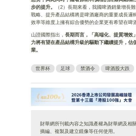
步的提升。
（2）長期來看，我國啤酒銷量增長
戰略、提升產品結構將是啤酒廠商的重要成長邏
效率等維度上擁有綜合優勢的企業更有希望在啤
山證國際指出，
長期而言，
「
高端化、提質增效
力將有望在產品結構升級的驅動下繼續提升，估
業
。
世界杯
足球
禁酒令
啤酒股大跌
財華網所刊載內容之知識產權為財華網及相
摘編、複製及建立鏡像等任何使用。