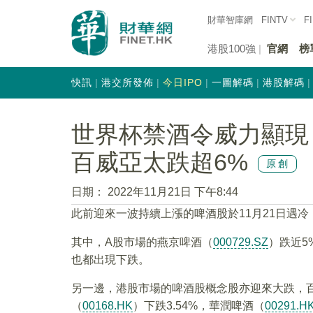
財華智庫網
FINTV
F
港股100強
官網
榜
快訊
港交所發佈
今日IPO
一圖解碼
港股解碼
世界杯禁酒令威力顯現
百威亞太跌超6%
原創
日期：
2022年11月21日 下午8:44
此前迎來一波持續上漲的啤酒股於11月21日遇
其中，A股市場的燕京啤酒（
000729.SZ
）跌近5
也都出現下跌。
另一邊，港股市場的啤酒股概念股亦迎來大跌，
（
00168.HK
）下跌3.54%，華潤啤酒（
00291.H