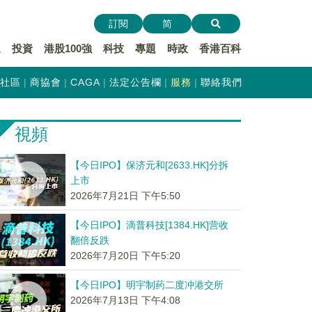
訂閱
简
遞
投資
港股100強
科技
專題
時政
香港百科
社區
商協會
CAGA
法定公告欄
服務
聯絡我們
視頻
【今日IPO】保济元和[2633.HK]分拆
上市
2026年7月21日 下午5:50
【今日IPO】滴普科技[1384.HK]营收
翻倍反跌
2026年7月20日 下午5:20
【今日IPO】明宇制药二度冲港交所
2026年7月13日 下午4:08