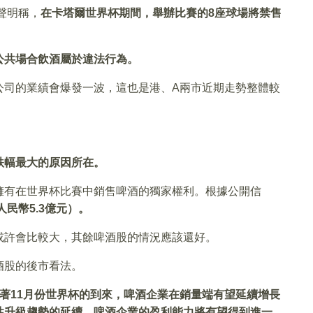
聲明稱，
在卡塔爾世界杯期間，舉辦比賽的8座球場將禁售
公共場合飲酒屬於違法行為。
公司的業績會爆發一波，這也是港、A兩市近期走勢整體較
跌幅最大的原因所在。
擁有在世界杯比賽中銷售啤酒的獨家權利。根據公開信
民幣5.3億元）。
或許會比較大，其餘啤酒股的情況應該還好。
酒股的後市看法。
著11月份世界杯的到來，啤酒企業在銷量端有望延續增長
性升級趨勢的延續，啤酒企業的盈利能力將有望得到進一