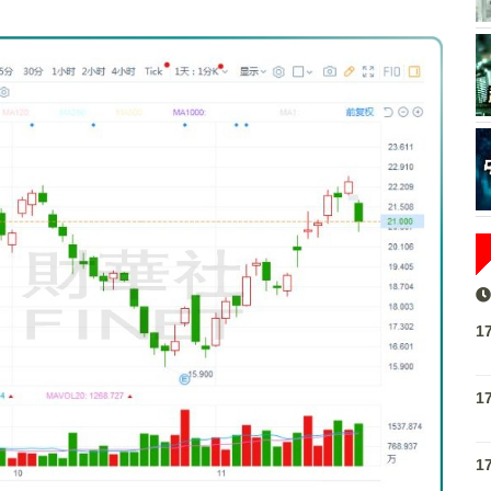
1
1
1