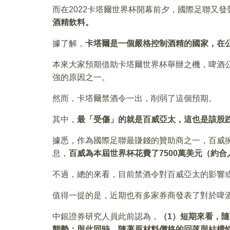
而在2022卡塔爾世界杯開幕前夕，國際足聯又發
酒精飲料。
據了解，
卡塔爾是一個嚴格控制酒精的國家，在
本來大家預期借助卡塔爾世界杯舉辦之機，啤酒
強的原因之一。
然而，卡塔爾禁酒令一出，削弱了這個預期。
其中，
最「受傷」的就是百威亞太，這也是該股
據悉，作為國際足聯最賺錢的贊助商之一，百威
息，
百威為本屆世界杯花費了7500萬美元（約合人
不過，總的來看，目前禁酒令對百威亞太的影響
值得一提的是，近期也有多家券商發表了對於啤
中銀證券研究人員此前認為，
（
1
）
短期來看，隨
態勢；與此同時，隨著原材料價格的回落與結構