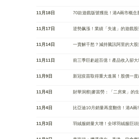
11月18日
70款遊戲版號獲批！港A兩市概
11月17日
逆勢飙漲！業績「失速」的遊戲股
11月14日
一賣解千愁？減持騰訊阿里的大股
11月11日
前三季巨虧超百億！產品收入卻大
11月9日
新冠疫苗取得重大進展！股價一度
11月4日
財華洞察|麥當勞：「二房東」的
11月4日
比亞迪10月銷量再度翻倍！港A兩
11月3日
羽絨服銷量大增！全球羽絨服巨頭