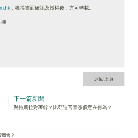
om.hk
，獲得書面確認及授權後，方可轉載。
先機
返回上頁
下一篇新聞
與特斯拉對著幹？比亞迪官宣漲價意在何為？
資機會？