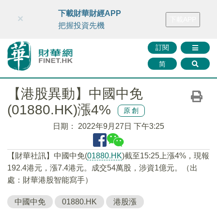
財華智庫網
FINTV
FINMETA
財華證券
媒體矩陣
下載財華財經APP
×
下載APP
智庫沙龍
聯絡我們
把握投資先機
訂閱
简
【港股異動】中國中免
(01880.HK)漲4%
原創
日期：
2022年9月27日 下午3:25
【財華社訊】中國中免(
01880.HK
)截至15:25上漲4%，現報
192.4港元，漲7.4港元。成交54萬股，涉資1億元。（出
處：財華港股智能寫手）
中國中免
01880.HK
港股漲