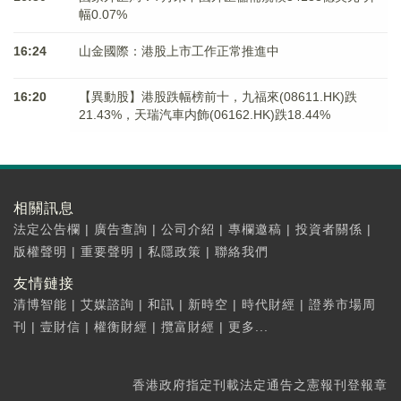
幅0.07%
16:24
山金國際：港股上市工作正常推進中
16:20
【異動股】港股跌幅榜前十，九福來(08611.HK)跌
21.43%，天瑞汽車内飾(06162.HK)跌18.44%
相關訊息
法定公告欄
|
廣告查詢
|
公司介紹
|
專欄邀稿
|
投資者關係
|
版權聲明
|
重要聲明
|
私隱政策
|
聯絡我們
友情鏈接
清博智能
|
艾媒諮詢
|
和訊
|
新時空
|
時代財經
|
證券市場周
刊
|
壹財信
|
權衡財經
|
攬富財經
|
更多...
香港政府指定刊載法定通告之憲報刊登報章