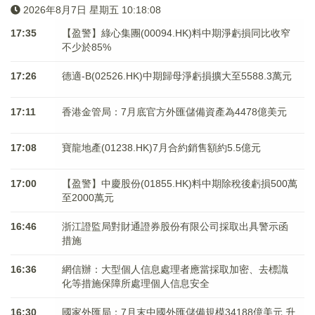
2026年8月7日 星期五 10:18:08
17:35
【盈警】綠心集團(00094.HK)料中期淨虧損同比收窄
不少於85%
17:26
德適-B(02526.HK)中期歸母淨虧損擴大至5588.3萬元
17:11
香港金管局：7月底官方外匯儲備資產為4478億美元
17:08
寶龍地產(01238.HK)7月合約銷售額約5.5億元
17:00
【盈警】中慶股份(01855.HK)料中期除稅後虧損500萬
至2000萬元
16:46
浙江證監局對財通證券股份有限公司採取出具警示函
措施
16:36
網信辦：大型個人信息處理者應當採取加密、去標識
化等措施保障所處理個人信息安全
16:30
國家外匯局：7月末中國外匯儲備規模34188億美元 升