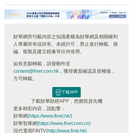
財華網所刊載內容之知識產權為財華網及相關權利
人專屬所有或持有。未經許可，禁止進行轉載、摘
編、複製及建立鏡像等任何使用。
如有意願轉載，請發郵件至
content@finet.com.hk
，獲得書面確認及授權後，
方可轉載。
下載APP
下載財華財經APP，把握投資先機
更多精彩内容，請點擊：
財華網
(https://www.finet.hk/)
財華智庫網
(https://www.finet.com.cn)
現代電視FINTV
(http://www.fintv.hk)