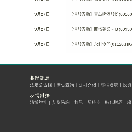
9月27日
【港股異動】青岛啤酒股份(00168.H
9月27日
【港股異動】開拓藥業－Ｂ(09939.H
9月27日
【港股異動】永利澳門(01128.HK)
相關訊息
法定公告欄
|
廣告查詢
|
公司介紹
|
專欄邀稿
|
投資
友情鏈接
清博智能
|
艾媒諮詢
|
和訊
|
新時空
|
時代財經
|
證