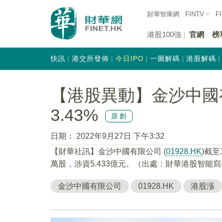
財華智庫網
FINTV
F
港股100強
官網
榜
快訊
港交所發佈
今日IPO
一圖解碼
港股解碼
【港股異動】金沙中國有限
3.43%
原創
日期：
2022年9月27日 下午3:32
【財華社訊】金沙中國有限公司 (
01928.HK
)截至
萬股，涉資5.433億元。（出處：財華港股智能
金沙中國有限公司
01928.HK
港股漲