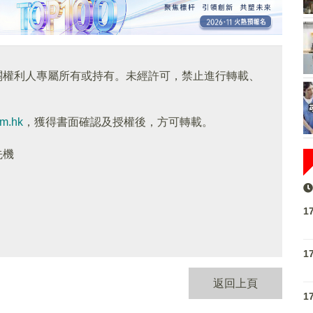
關權利人專屬所有或持有。未經許可，禁止進行轉載、
om.hk
，獲得書面確認及授權後，方可轉載。
先機
1
1
返回上頁
1