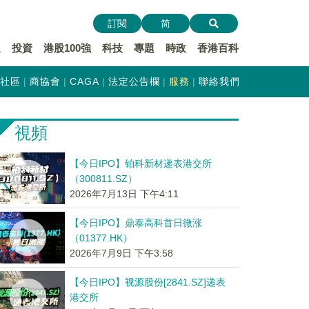
訂閱
简
遞
投資
港股100強
科技
專題
時政
香港百科
社區
商協會
CAGA
法定公告欄
服務
聯絡我們
視頻
【今日IPO】铂科新材递表港交所
（300811.SZ）
2026年7月13日 下午4:11
【今日IPO】鼎泰高科首日微涨
（01377.HK）
2026年7月9日 下午3:58
【今日IPO】视源股份[2841.SZ]递表
港交所