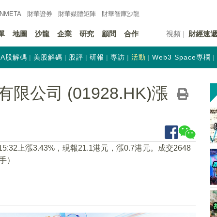
INMETA
財華證券
財華
媒體矩陣
財華
智庫沙龍
單
地圖
沙龍
企業
研究
顧問
合作
視頻
財經速
A股解碼
美股解碼
股評
研報
專訪
活動
Web3 Space專欄
公司 (01928.HK)漲
15:32上漲3.43%，現報21.1港元，漲0.7港元。成交2648
寫手）