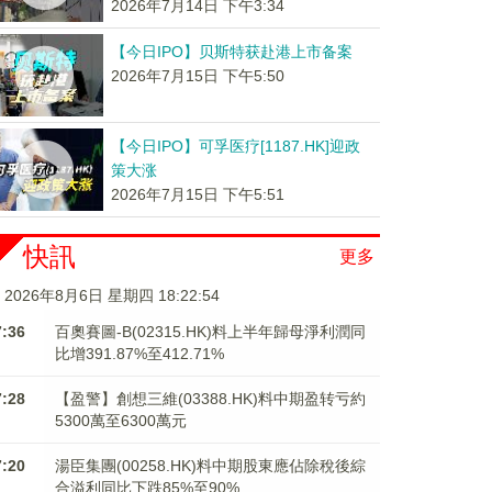
2026年7月14日 下午3:34
【今日IPO】贝斯特获赴港上市备案
2026年7月15日 下午5:50
【今日IPO】可孚医疗[1187.HK]迎政
策大涨
2026年7月15日 下午5:51
快訊
更多
2026年8月6日 星期四 18:22:55
7:36
百奧賽圖-B(02315.HK)料上半年歸母淨利潤同
比增391.87%至412.71%
7:28
【盈警】創想三維(03388.HK)料中期盈转亏約
5300萬至6300萬元
7:20
湯臣集團(00258.HK)料中期股東應佔除稅後綜
合溢利同比下跌85%至90%