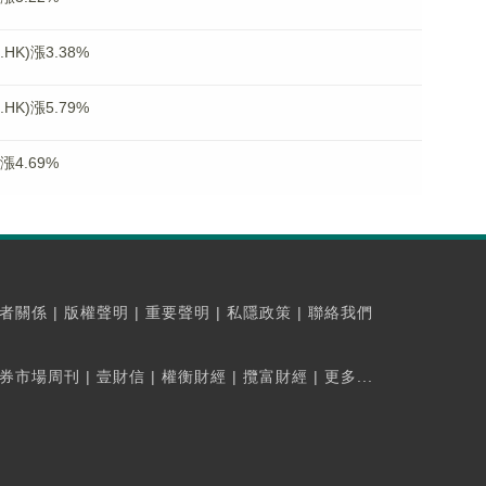
K)漲3.38%
K)漲5.79%
漲4.69%
者關係
|
版權聲明
|
重要聲明
|
私隱政策
|
聯絡我們
券市場周刊
|
壹財信
|
權衡財經
|
攬富財經
|
更多...