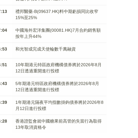
7:13
禮邦醫藥-B(09637.HK)料中期虧損同比收窄
15%至25%
7:04
中國海外宏洋集團(00081.HK)7月合約銷售額
按年上升44%
6:53
和光智成完成天使輪數千萬融資
6:51
10年期港元特區政府機構債券將於2026年8月
12日透過重開進行投標
6:43
5年期港元特區政府機構債券將於2026年8月
12日透過重開進行投標
6:39
1年期港元隔夜平均指數掛鉤債券將於2026年8
月12日進行投標
6:28
香港證監會就中國糖果前高管的失當行為取得
13年取消資格令