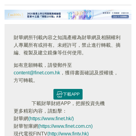
財華網所刊載內容之知識產權為財華網及相關權利
人專屬所有或持有。未經許可，禁止進行轉載、摘
編、複製及建立鏡像等任何使用。
如有意願轉載，請發郵件至
content@finet.com.hk
，獲得書面確認及授權後，
方可轉載。
下載APP
下載財華財經APP，把握投資先機
更多精彩内容，請點擊：
財華網
(https://www.finet.hk/)
財華智庫網
(https://www.finet.com.cn)
現代電視FINTV
(http://www.fintv.hk)