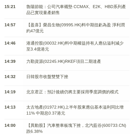
15:21
魯陽節能：公司汽車襯墊 CCMAX、E2K、HBD系列產
品已實現量產銷售
14:57
【盈喜】榮昌生物(09995.HK)料中期扭虧為盈 淨利潤
約47億元
14:46
港通控股(00032.HK)料中期權益持有人應佔溢利減少
至3.4億港元
14:39
力勤資源(02245.HK)RKEF項目二期達產
14:32
日韓股市收盤雙雙下挫
14:19
北京君正：預計後續仍將主要採用季度調價的模式
14:13
太古地產(01972.HK)上半年股東應佔基本溢利同比增
11% 中期息0.37港元
14:00
【異動股】汽車整車板塊下挫，北汽藍谷(600733.CN)
跌6.38%