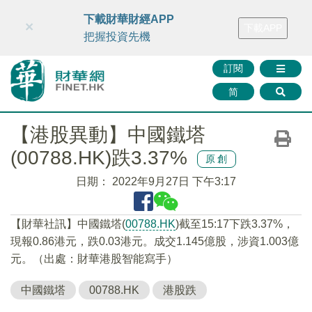
財華智庫網
FINTV
FINMETA
財華證券
媒體矩陣
下載財華財經APP
×
下載APP
智庫沙龍
聯絡我們
把握投資先機
訂閱
简
【港股異動】中國鐵塔
(00788.HK)跌3.37%
原創
日期：
2022年9月27日 下午3:17
【財華社訊】中國鐵塔(
00788.HK
)截至15:17下跌3.37%，
現報0.86港元，跌0.03港元。成交1.145億股，涉資1.003億
元。（出處：財華港股智能寫手）
中國鐵塔
00788.HK
港股跌