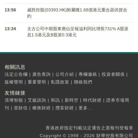
13:56
威胜控股(03393.HK)附屬獲1.68億港元重合器供貨合
約
13:34
太古公司中期股東應佔呈報溢利同比增長731% A股派
息1.5港元及B股派0.3港元
相關訊息
法定公告欄
|
廣告查詢
|
公司介紹
|
專欄邀稿
|
投資者關係
|
版權聲明
|
重要聲明
|
私隱政策
|
聯絡我們
友情鏈接
清博智能
|
艾媒諮詢
|
和訊
|
新時空
|
時代財經
|
證券市場周
刊
|
壹財信
|
權衡財經
|
攬富財經
|
更多...
香港政府指定刊載法定通告之憲報刊登報章
Copyright © 1998 - 2026 財華控股有限公司