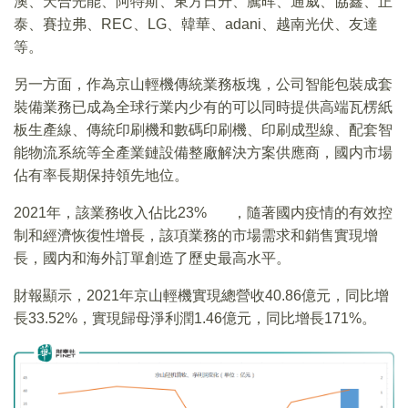
澳、天合光能、阿特斯、東方日升、騰晖、通威、協鑫、正
泰、賽拉弗、REC、LG、韓華、adani、越南光伏、友達
等。
另一方面，作為京山輕機傳統業務板塊，公司智能包裝成套
裝備業務已成為全球行業内少有的可以同時提供高端瓦楞紙
板生產線、傳統印刷機和數碼印刷機、印刷成型線、配套智
能物流系統等全產業鏈設備整廠解決方案供應商，國内市場
佔有率長期保持領先地位。
2021年，該業務收入佔比23% ，隨著國内疫情的有效控
制和經濟恢復性增長，該項業務的市場需求和銷售實現增
長，國内和海外訂單創造了歷史最高水平。
財報顯示，2021年京山輕機實現總營收40.86億元，同比增
長33.52%，實現歸母淨利潤1.46億元，同比增長171%。