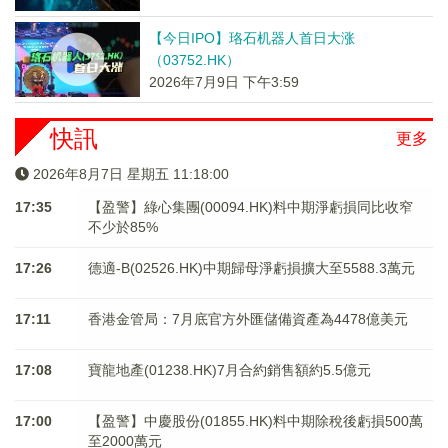
【今日IPO】珞石机器人首日大涨
（03752.HK）
2026年7月9日 下午3:59
快訊
更多
2026年8月7日 星期五 11:18:01
17:35
【盈警】綠心集團(00094.HK)料中期淨虧損同比收窄
不少於85%
17:26
德適-B(02526.HK)中期歸母淨虧損擴大至5588.3萬元
17:11
香港金管局：7月底官方外匯儲備資產為4478億美元
17:08
寶龍地產(01238.HK)7月合約銷售額約5.5億元
17:00
【盈警】中慶股份(01855.HK)料中期除稅後虧損500萬
至2000萬元