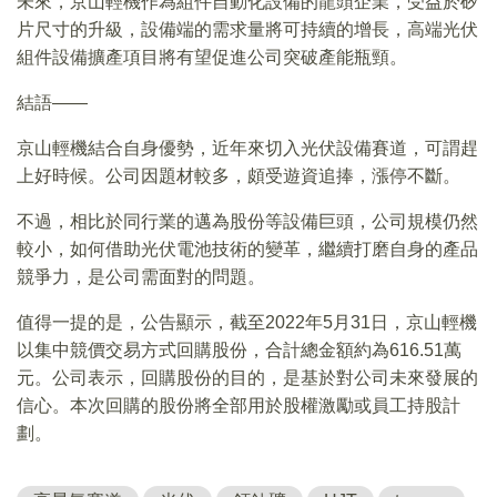
未來，京山輕機作為組件自動化設備的龍頭企業，受益於矽
片尺寸的升級，設備端的需求量將可持續的增長，高端光伏
組件設備擴產項目將有望促進公司突破產能瓶頸。
結語——
京山輕機結合自身優勢，近年來切入光伏設備賽道，可謂趕
上好時候。公司因題材較多，頗受遊資追捧，漲停不斷。
不過，相比於同行業的邁為股份等設備巨頭，公司規模仍然
較小，如何借助光伏電池技術的變革，繼續打磨自身的產品
競爭力，是公司需面對的問題。
值得一提的是，公告顯示，截至2022年5月31日，京山輕機
以集中競價交易方式回購股份，合計總金額約為616.51萬
元。公司表示，回購股份的目的，是基於對公司未來發展的
信心。本次回購的股份將全部用於股權激勵或員工持股計
劃。