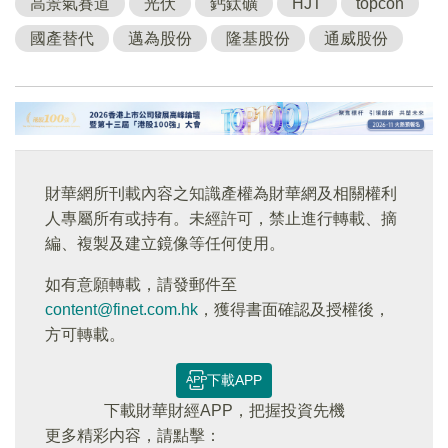
高景氣賽道
光伏
鈣鈦礦
HJT
topcon
國產替代
邁為股份
隆基股份
通威股份
財華網所刊載內容之知識產權為財華網及相關權利
人專屬所有或持有。未經許可，禁止進行轉載、摘
編、複製及建立鏡像等任何使用。
如有意願轉載，請發郵件至
content@finet.com.hk
，獲得書面確認及授權後，
方可轉載。
下載APP
下載財華財經APP，把握投資先機
更多精彩内容，請點擊：