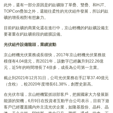
此外，還有一部分原因是鈣鈦礦除了單疊、雙疊、和HJT、
TOPCon疊加之外，還能往柔性的光伏組件發展，所以鈣鈦
礦的增長相對有想象力。
目前鈣鈦礦的商業化還在進行中，京山輕機的鈣鈦礦設備主
要著重在鈣鈦礦前段的鍍膜設備。
光伏組件設備龍頭，業績波動
京山輕機光伏業務成長很快，2017年京山輕機光伏業務規
模僅有4.04億元，而2021年，該數字已經飙升到22.26億
元，近5年的時間增長了4倍多，成長為公司第一主業。
截止到2021年12月31日，公司光伏業務在手訂單37.40億元
（含稅），較2020年度增長61.38%，創歷史新高。
在光伏市場，京山輕機緊抓頭部客戶，把握國家大力發展新
能源的契機，6月9日在投資者互動平台公司表示，目前下遊
客戶已經覆蓋國内外主流光伏企業，如隆基股份、晶科、晶