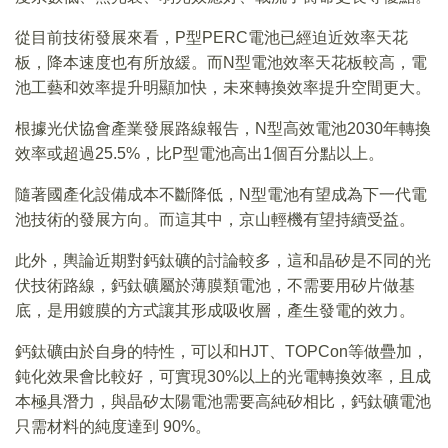
從目前技術發展來看，P型PERC電池已經迫近效率天花
板，降本速度也有所放緩。而N型電池效率天花板較高，電
池工藝和效率提升明顯加快，未來轉換效率提升空間更大。
根據光伏協會產業發展路線報告，N型高效電池2030年轉換
效率或超過25.5%，比P型電池高出1個百分點以上。
隨著國產化設備成本不斷降低，N型電池有望成為下一代電
池技術的發展方向。而這其中，京山輕機有望持續受益。
此外，輿論近期對鈣鈦礦的討論較多，這和晶矽是不同的光
伏技術路線，鈣鈦礦屬於薄膜類電池，不需要用矽片做基
底，是用鍍膜的方式讓其形成吸收層，產生發電的效力。
鈣鈦礦由於自身的特性，可以和HJT、TOPCon等做疊加，
鈍化效果會比較好，可實現30%以上的光電轉換效率，且成
本極具潛力，與晶矽太陽電池需要高純矽相比，鈣鈦礦電池
只需材料的純度達到 90%。