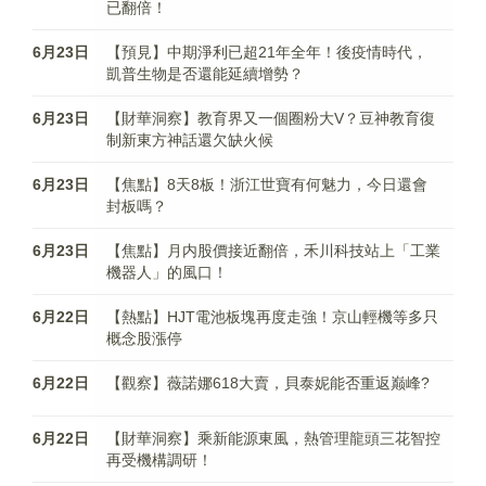
已翻倍！
6月23日
【預見】中期淨利已超21年全年！後疫情時代，
凱普生物是否還能延續增勢？
6月23日
【財華洞察】教育界又一個圈粉大V？豆神教育復
制新東方神話還欠缺火候
6月23日
【焦點】8天8板！浙江世寶有何魅力，今日還會
封板嗎？
6月23日
【焦點】月内股價接近翻倍，禾川科技站上「工業
機器人」的風口！
6月22日
【熱點】HJT電池板塊再度走強！京山輕機等多只
概念股漲停
6月22日
【觀察】薇諾娜618大賣，貝泰妮能否重返巅峰?
6月22日
【財華洞察】乘新能源東風，熱管理龍頭三花智控
再受機構調研！