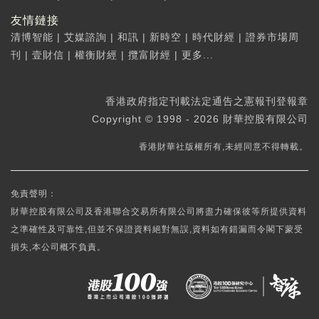
友情鏈接
清博智能
|
艾媒諮詢
|
和訊
|
新時空
|
時代財經
|
證券市場周
刊
|
壹財信
|
權衡財經
|
攬富財經
|
更多...
香港政府指定刊載法定通告之憲報刊登報章
Copyright © 1998 - 2026 財華控股有限公司
香港財華社版權所有,未經同意不得轉載。
免責聲明：
財華控股有限公司及香港聯合交易所有限公司將盡力確保彼等所提供資料
之準確性及可靠性,但並不保證資料絕對無誤,資料如有錯漏而令閣下蒙受
損失,本公司概不負責。