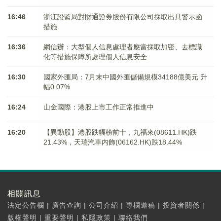
16:46
浙江證監局對財通證券股份有限公司採取出具警示函
措施
16:36
網信辦：大型個人信息處理者應當採取加密、去標識
化等措施保障所處理個人信息安全
16:30
國家外匯局：7月末中國外匯儲備規模34188億美元 升
幅0.07%
16:24
山金國際：港股上市工作正常推進中
16:20
【異動股】港股跌幅榜前十，九福來(08611.HK)跌
21.43%，天瑞汽車内飾(06162.HK)跌18.44%
相關訊息
法定公告欄
|
廣告查詢
|
公司介紹
|
專欄邀稿
|
投資者關係
|
版權聲明
|
重要聲明
|
私隱政策
|
聯絡我們