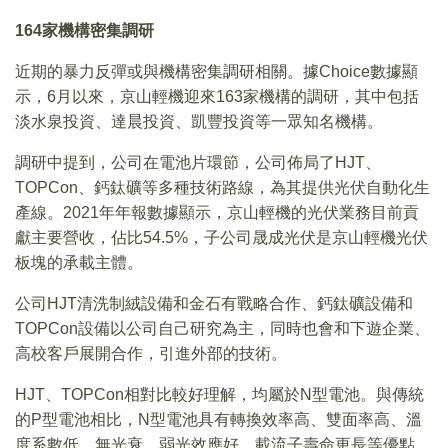
164家機構密集調研
近期的暴力反彈或與機構密集調研相關。據Choice數據顯
示，6月以來，京山輕機迎來163家機構的調研，其中包括
淡水泉投資、達晨投資、凱豐投資等一眾知名機構。
調研中提到，公司在電池片環節，公司佈局了HJT、
TOPCon、鈣鈦礦等多種技術路線，為其提供光伏自動化生
產線。2021年年報數據顯示，京山輕機的光伏業務目前貢
獻主要營收，佔比54.5%，子公司晟成光伏是京山輕機光伏
板塊的承載主體。
公司HJT清洗制絨設備和金石有戰略合作、鈣鈦礦設備和
TOPCon設備以公司自己研究為主，同時也會和下遊企業、
高校客戶展開合作，引進外部的技術。
HJT、TOPCon相對比較好理解，均屬於N型電池。與傳統
的P型電池相比，N型電池具有轉換效率高、雙面率高、溫
度系數低、無光衰、弱光效應好、載流子壽命更長等優點。