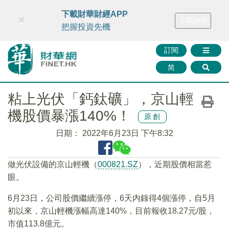
財華智庫網
FINTV
FINMETA
財華證券
媒體矩陣
下載財華財經APP
×
下載APP
智庫沙龍
聯絡我們
把握投資先機
訂閱
简
粘上光伏「鈣鈦礦」，京山輕
機股價暴漲140%！
原創
日期：
2022年6月23日 下午8:32
做光伏設備的京山輕機（
000821.SZ
），近期股價相當惹
眼。
6月23日，公司股價繼續漲停，6天内錄得4個漲停，自5月
初以來，京山輕機漲幅高達140%，目前報收18.27元/股，
市值113.8億元。