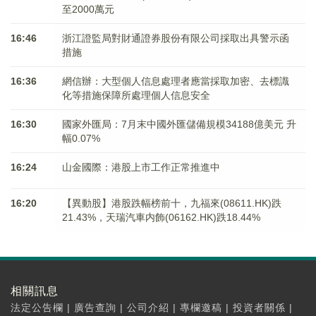
至2000萬元
16:46
浙江證監局對財通證券股份有限公司採取出具警示函
措施
16:36
網信辦：大型個人信息處理者應當採取加密、去標識
化等措施保障所處理個人信息安全
16:30
國家外匯局：7月末中國外匯儲備規模34188億美元 升
幅0.07%
16:24
山金國際：港股上市工作正常推進中
16:20
【異動股】港股跌幅榜前十，九福來(08611.HK)跌
21.43%，天瑞汽車内飾(06162.HK)跌18.44%
相關訊息
法定公告欄
|
廣告查詢
|
公司介紹
|
專欄邀稿
|
投資者關係
|