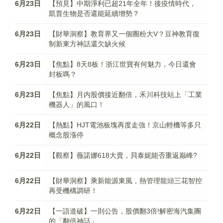
6月23日
【預見】中期淨利已超21年全年！後疫情時代，
凱普生物是否還能延續增勢？
6月23日
【財華洞察】教育界又一個圈粉大V？豆神教育復
制新東方神話還欠缺火候
6月23日
【焦點】8天8板！浙江世寶有何魅力，今日還會
封板嗎？
6月23日
【焦點】月内股價接近翻倍，禾川科技站上「工業
機器人」的風口！
6月22日
【熱點】HJT電池板塊再度走強！京山輕機等多只
概念股漲停
6月22日
【觀察】薇諾娜618大賣，貝泰妮能否重返巅峰?
6月22日
【財華洞察】乘新能源東風，熱管理龍頭三花智控
再受機構調研！
6月22日
【一語道破】一則公告，股價翻3倍!解密海汽集團
的「翻倍神話」