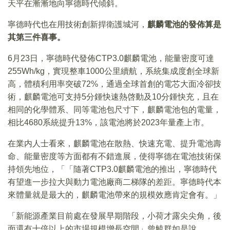
天平在漸漸地向寧德時代傾斜。
寧德時代也在用技術創新捍衛護城河，
麒麟電池的發佈算是
其第三件喜事。
6月23日，寧德時代發佈CTP3.0麒麟電池，能量密度可達
255Wh/kg，實現整車1000公里續航，系統集成度創全球新
高，體積利用率突破72%，通過全球首創的電芯大面冷卻技
術，麒麟電池可支持5分鍾快速熱啓動及10分鍾快充，且在
相同的化學體系、同等電池包尺寸下，麒麟電池包的電量，
相比4680系統提升13%，該電池將於2023年量產上市。
在業内人士看來，麒麟電池在散熱、快速充電、提升電池壽
命、能量密度等方面都有不錯進展，使得寧德在電池技術保
持領先地位，「「隨著CTP3.0麒麟電池的推出，寧德時代
有望進一步拉大與動力電池廠商二梯隊的差距。寧德時代本
來體量就是最大的，麒麟電池帶來的規模效應肯定會有。」
「新能源產業目前處在發展早期階段，小荷才露尖尖角，後
面還有十倍以上的市場規模增長空間」曾毓群如是說。