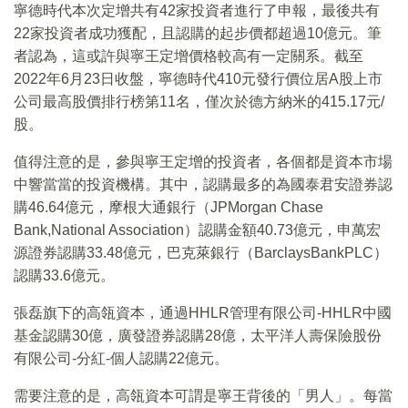
寧德時代本次定增共有42家投資者進行了申報，最後共有
22家投資者成功獲配，且認購的起步價都超過10億元。筆
者認為，這或許與寧王定增價格較高有一定關系。截至
2022年6月23日收盤，寧德時代410元發行價位居A股上市
公司最高股價排行榜第11名，僅次於德方納米的415.17元/
股。
值得注意的是，參與寧王定增的投資者，各個都是資本市場
中響當當的投資機構。其中，認購最多的為國泰君安證券認
購46.64億元，摩根大通銀行（JPMorgan Chase
Bank,National Association）認購金額40.73億元，申萬宏
源證券認購33.48億元，巴克萊銀行（BarclaysBankPLC）
認購33.6億元。
張磊旗下的高瓴資本，通過HHLR管理有限公司-HHLR中國
基金認購30億，廣發證券認購28億，太平洋人壽保險股份
有限公司-分紅-個人認購22億元。
需要注意的是，高瓴資本可謂是寧王背後的「男人」。每當