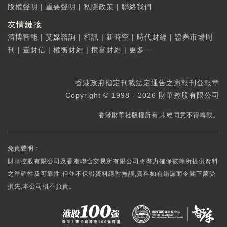
版權聲明
|
重要聲明
|
私隱政策
|
聯絡我們
友情鏈接
清博智能
|
艾媒諮詢
|
和訊
|
新時空
|
時代財經
|
證券市場周
刊
|
壹財信
|
權衡財經
|
攬富財經
|
更多...
香港政府指定刊載法定通告之憲報刊登報章
Copyright © 1998 - 2026 財華控股有限公司
香港財華社版權所有,未經同意不得轉載。
免責聲明：
財華控股有限公司及香港聯合交易所有限公司將盡力確保彼等所提供資料
之準確性及可靠性,但並不保證資料絕對無誤,資料如有錯漏而令閣下蒙受
損失,本公司概不負責。