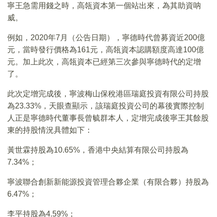
寧王急需用錢之時，高瓴資本第一個站出來，為其助資呐
威。
例如，2020年7月（公告日期），寧德時代曾募資近200億
元，當時發行價格為161元，高瓴資本認購額度高達100億
元。加上此次，高瓴資本已經第三次參與寧德時代的定增
了。
此次定增完成後，寧波梅山保稅港區瑞庭投資有限公司持股
為23.33%，天眼查顯示，該瑞庭投資公司的幕後實際控制
人正是寧德時代董事長曾毓群本人，定增完成後寧王其餘股
東的持股情況具體如下：
黃世霖持股為10.65%，香港中央結算有限公司持股為
7.34%；
寧波聯合創新新能源投資管理合夥企業（有限合夥）持股為
6.47%；
李平持股為4.59%；