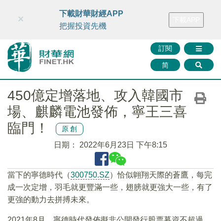
財華智庫網
FINTV
FINMETA
財華證券
媒體矩陣
下載財華財經APP
×
下載APP
智庫沙龍
聯絡我們
把握投資先機
訂閱
简
450億定增落地、攻入韓國市
場、麒麟電池發佈，寧王三喜
臨門！
原創
日期：
2022年6月23日 下午8:15
當下的寧德時代（
300750.SZ
）恰似翺翔天際的蒼鷹，每完
成一次定增，羽毛就更豐滿一些，翅膀就更強大一些，有了
更強的動力去拼搏未來。
2021年8月，寧德時代發佈擬非公開發行股票募資不超過