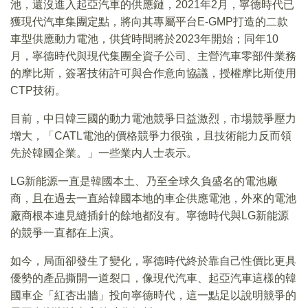
池，還沒進入起亞汽車的供應鏈，2021年2月，寧德時代已
獲現代汽車集團定點，將向其專屬平台E-GMP打造的二款
車型供應動力電池，供貨時間將於2023年開始；同年10
月，寧德時代與現代集團全資子公司、主營汽車零部件業務
的摩比斯，簽署技術許可與合作意向協議，授權摩比斯使用
CTP技術。
目前，中日韓三國的動力電池競爭日益激烈，市場競爭壓力
增大，「CATL電池的價格競爭力很強，且技術能力反而領
先於韓國企業。」一些業内人士表示。
LG新能源一直是韓國本土、乃至全球久負盛名的電池廠
商，且在過去一直給韓國本地的車企供應電池，外來的電池
廠商根本連見縫插針的餘地都沒有。寧德時代與LG新能源
的競爭一直都在上演。
如今，局面卻發生了變化，寧德時代終於靠自己性價比更具
優勢的產品撕開一道裂口，像現代汽車、起亞汽車這樣的韓
國車企「紅杏出牆」投向寧德時代，這一點足以說明競爭的