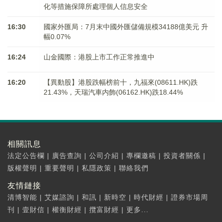
化等措施保障所處理個人信息安全
16:30
國家外匯局：7月末中國外匯儲備規模34188億美元 升
幅0.07%
16:24
山金國際：港股上市工作正常推進中
16:20
【異動股】港股跌幅榜前十，九福來(08611.HK)跌
21.43%，天瑞汽車内飾(06162.HK)跌18.44%
相關訊息
法定公告欄
|
廣告查詢
|
公司介紹
|
專欄邀稿
|
投資者關係
|
版權聲明
|
重要聲明
|
私隱政策
|
聯絡我們
友情鏈接
清博智能
|
艾媒諮詢
|
和訊
|
新時空
|
時代財經
|
證券市場周
刊
|
壹財信
|
權衡財經
|
攬富財經
|
更多...