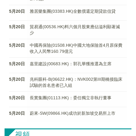
5月20日
雅居樂集團(03383.HK)全數償還定期貸款信貸
5月20日
貿易通(00536.HK)料六個月股東應佔溢利顯著減
少
5月20日
中國再保險(01508.HK)中國大地保險首4月原保費
收入人民幣160.79億元
5月20日
嘉里建設(00683.HK)：郭孔華獲推選為主席
5月20日
兆科眼科-B(06622.HK)：NVK002第III期橋接臨床
試驗的首名患者已入組
5月20日
長實集團(01113.HK)：委任獨立非執行董事
5月20日
蔚來-SW(09866.HK)成功於新加坡交易所上市
視頻