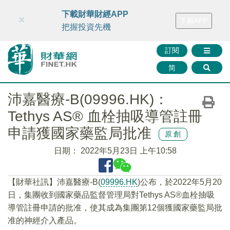
財華智庫網
FINTV
FINMETA
財華證券
媒體矩陣
下載財華財經APP
×
下載APP
智庫沙龍
聯絡我們
把握投資先機
訂閱
简
沛嘉醫療-B(09996.HK)：
Tethys AS® 血栓抽吸導管註冊
申請獲國家藥監局批准
原創
日期：
2022年5月23日 上午10:58
【財華社訊】沛嘉醫療-B(
09996.HK
)公布，於2022年5月20
日，集團收到國家藥品監督管理局對Tethys AS®血栓抽吸
導管註冊申請的批准，使其成為集團第12個獲國家藥監局批
准的神經介入產品。