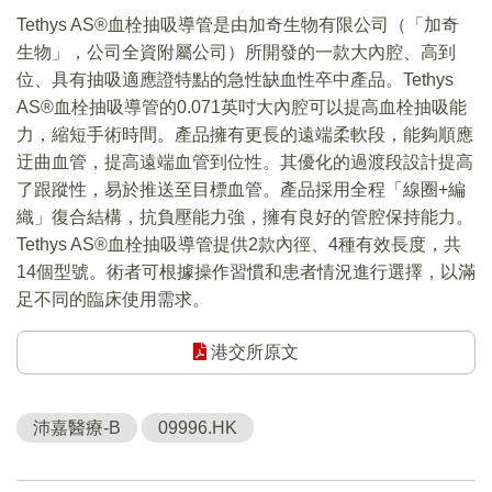
Tethys AS®血栓抽吸導管是由加奇生物有限公司（「加奇
生物」，公司全資附屬公司）所開發的一款大內腔、高到
位、具有抽吸適應證特點的急性缺血性卒中產品。Tethys
AS®血栓抽吸導管的0.071英吋大內腔可以提高血栓抽吸能
力，縮短手術時間。產品擁有更長的遠端柔軟段，能夠順應
迂曲血管，提高遠端血管到位性。其優化的過渡段設計提高
了跟蹤性，易於推送至目標血管。產品採用全程「線圈+編
織」復合結構，抗負壓能力強，擁有良好的管腔保持能力。
Tethys AS®血栓抽吸導管提供2款內徑、4種有效長度，共
14個型號。術者可根據操作習慣和患者情況進行選擇，以滿
足不同的臨床使用需求。
港交所原文
沛嘉醫療-B
09996.HK