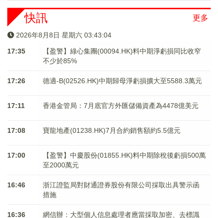
快訊
更多
2026年8月8日 星期六 03:43:04
17:35
【盈警】綠心集團(00094.HK)料中期淨虧損同比收窄
不少於85%
17:26
德適-B(02526.HK)中期歸母淨虧損擴大至5588.3萬元
17:11
香港金管局：7月底官方外匯儲備資產為4478億美元
17:08
寶龍地產(01238.HK)7月合約銷售額約5.5億元
17:00
【盈警】中慶股份(01855.HK)料中期除稅後虧損500萬
至2000萬元
16:46
浙江證監局對財通證券股份有限公司採取出具警示函
措施
16:36
網信辦：大型個人信息處理者應當採取加密、去標識