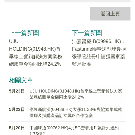
返回上頁
上一篇新聞
下一篇新聞
UJU
沛嘉醫療-B(09996.HK)：
HOLDING(01948.HK)首
Fastunnel®輸送型球囊擴
季線上營銷解決方案業務
張導管註冊申請獲國家藥
總賬單金額同比增24.2%
監局批准
相關文章
5月23日
UJU HOLDING(01948.HK)首季線上營銷解決方案
業務總賬單金額同比增24.2%
5月23日
彩虹新能源(00438.HK)大漲11.33% 與協鑫集成就
供應及採購產品訂立戰略合作協議
5月20日
中國聯通(00762.HK)4月5G套餐用戶累計到達約
1.75億戶