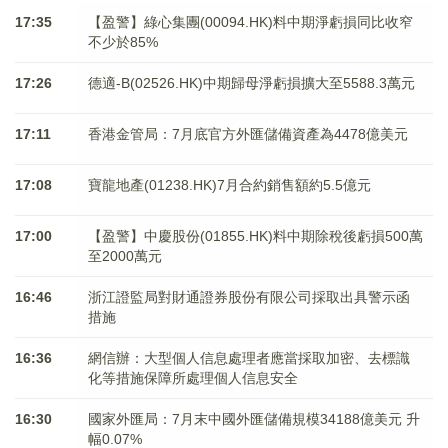
17:35
【盈警】綠心集團(00094.HK)料中期淨虧損同比收窄
不少於85%
17:26
德適-B(02526.HK)中期歸母淨虧損擴大至5588.3萬元
17:11
香港金管局：7月底官方外匯儲備資產為4478億美元
17:08
寶龍地產(01238.HK)7月合約銷售額約5.5億元
17:00
【盈警】中慶股份(01855.HK)料中期除稅後虧損500萬
至2000萬元
16:46
浙江證監局對財通證券股份有限公司採取出具警示函
措施
16:36
網信辦：大型個人信息處理者應當採取加密、去標識
化等措施保障所處理個人信息安全
16:30
國家外匯局：7月末中國外匯儲備規模34188億美元 升
幅0.07%