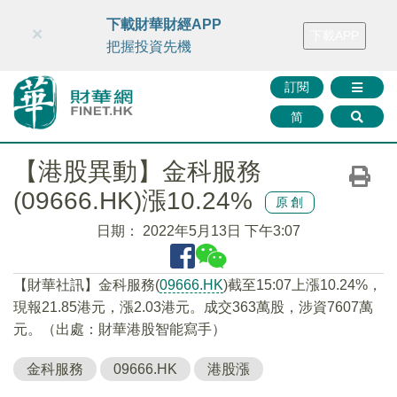
財華智庫網
FINTV
FINMETA
財華證券
媒體矩陣
下載財華財經APP
×
下載APP
智庫沙龍
聯絡我們
把握投資先機
訂閱
简
【港股異動】金科服務
(09666.HK)漲10.24%
原創
日期：
2022年5月13日 下午3:07
【財華社訊】金科服務(
09666.HK
)截至15:07上漲10.24%，
現報21.85港元，漲2.03港元。成交363萬股，涉資7607萬
元。（出處：財華港股智能寫手）
金科服務
09666.HK
港股漲