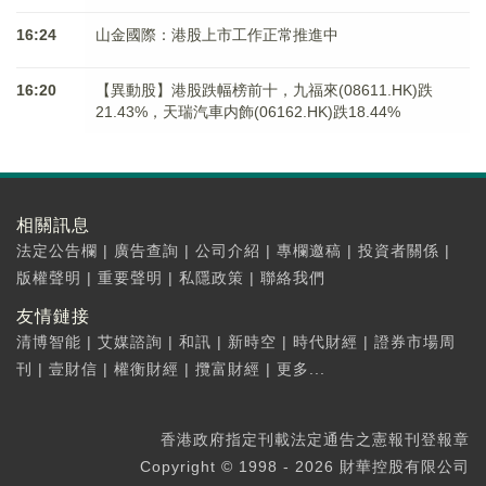
16:24
山金國際：港股上市工作正常推進中
16:20
【異動股】港股跌幅榜前十，九福來(08611.HK)跌
21.43%，天瑞汽車内飾(06162.HK)跌18.44%
相關訊息
法定公告欄
|
廣告查詢
|
公司介紹
|
專欄邀稿
|
投資者關係
|
版權聲明
|
重要聲明
|
私隱政策
|
聯絡我們
友情鏈接
清博智能
|
艾媒諮詢
|
和訊
|
新時空
|
時代財經
|
證券市場周
刊
|
壹財信
|
權衡財經
|
攬富財經
|
更多...
香港政府指定刊載法定通告之憲報刊登報章
Copyright © 1998 - 2026 財華控股有限公司