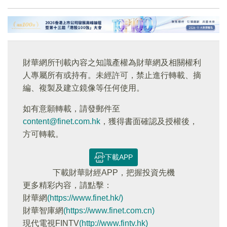
財華網所刊載內容之知識產權為財華網及相關權利
人專屬所有或持有。未經許可，禁止進行轉載、摘
編、複製及建立鏡像等任何使用。
如有意願轉載，請發郵件至
content@finet.com.hk
，獲得書面確認及授權後，
方可轉載。
下載APP
下載財華財經APP，把握投資先機
更多精彩内容，請點擊：
財華網
(https://www.finet.hk/)
財華智庫網
(https://www.finet.com.cn)
現代電視FINTV
(http://www.fintv.hk)