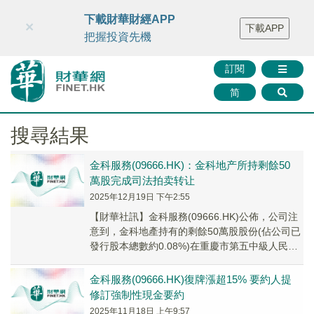
財華智庫網
FINTV
FINMETA
財華證券
媒體矩陣
下載財華財經APP
×
下載APP
智庫沙龍
聯絡我們
把握投資先機
訂閱
简
搜尋結果
金科服務(09666.HK)：金科地产所持剩餘50
萬股完成司法拍卖转让
2025年12月19日 下午2:55
【財華社訊】金科服務(09666.HK)公佈，公司注
意到，金科地產持有的剩餘50萬股股份(佔公司已
發行股本總數約0.08%)在重慶市第五中級人民法
院的監督下由金科地產的管理人進行...
金科服務(09666.HK)復牌漲超15% 要約人提
修訂強制性現金要約
2025年11月18日 上午9:57