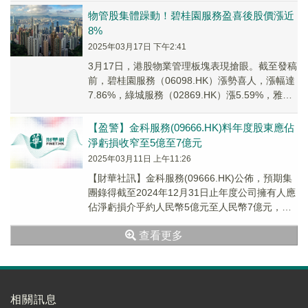
物管股集體躁動！碧桂園服務盈喜後股價漲近
8%
2025年03月17日 下午2:41
3月17日，港股物業管理板塊表現搶眼。截至發稿
前，碧桂園服務（06098.HK）漲勢喜人，漲幅達
7.86%，綠城服務（02869.HK）漲5.59%，雅生
活服務（03319.HK...
【盈警】金科服務(09666.HK)料年度股東應佔
淨虧損收窄至5億至7億元
2025年03月11日 上午11:26
【財華社訊】金科服務(09666.HK)公佈，預期集
團錄得截至2024年12月31日止年度公司擁有人應
佔淨虧損介乎約人民幣5億元至人民幣7億元，而
2023年同期公司擁有人應佔淨虧...
查看更多
相關訊息