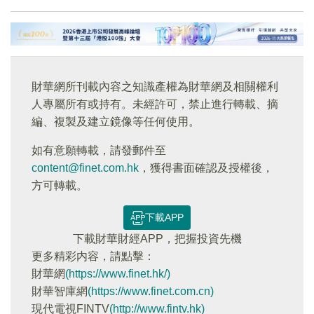
財華網所刊載內容之知識產權為財華網及相關權利
人專屬所有或持有。未經許可，禁止進行轉載、摘
編、複製及建立鏡像等任何使用。
如有意願轉載，請發郵件至
content@finet.com.hk
，獲得書面確認及授權後，
方可轉載。
下載APP
下載財華財經APP，把握投資先機
更多精彩内容，請點擊：
財華網
(https://www.finet.hk/)
財華智庫網
(https://www.finet.com.cn)
現代電視FINTV
(http://www.fintv.hk)