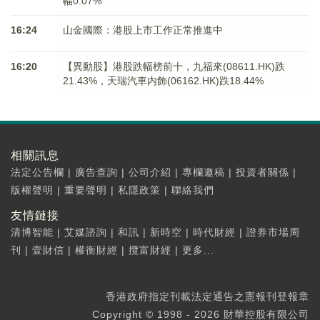
幅0.07%
16:24
山金國際：港股上市工作正常推進中
16:20
【異動股】港股跌幅榜前十，九福來(08611.HK)跌
21.43%，天瑞汽車内飾(06162.HK)跌18.44%
相關訊息
法定公告欄
|
廣告查詢
|
公司介紹
|
專欄邀稿
|
投資者關係
|
版權聲明
|
重要聲明
|
私隱政策
|
聯絡我們
友情鏈接
清博智能
|
艾媒諮詢
|
和訊
|
新時空
|
時代財經
|
證券市場周
刊
|
壹財信
|
權衡財經
|
攬富財經
|
更多...
香港政府指定刊載法定通告之憲報刊登報章
Copyright © 1998 - 2026 財華控股有限公司