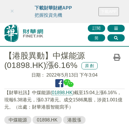
財華智庫網
FINTV
FINMETA
財華證券
媒體矩陣
下載財華財經APP
×
下載APP
智庫沙龍
聯絡我們
把握投資先機
訂閱
简
【港股異動】中煤能源
(01898.HK)漲6.16%
原創
日期：
2022年5月13日 下午3:04
【財華社訊】中煤能源(
01898.HK
)截至15:04上漲6.16%，
現報6.38港元，漲0.37港元。成交1586萬股，涉資1.001億
元。（出處：財華港股智能寫手）
中煤能源
01898.HK
港股漲