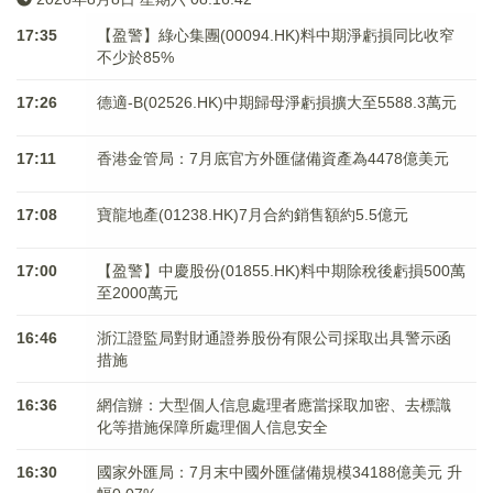
17:35
【盈警】綠心集團(00094.HK)料中期淨虧損同比收窄
不少於85%
17:26
德適-B(02526.HK)中期歸母淨虧損擴大至5588.3萬元
17:11
香港金管局：7月底官方外匯儲備資產為4478億美元
17:08
寶龍地產(01238.HK)7月合約銷售額約5.5億元
17:00
【盈警】中慶股份(01855.HK)料中期除稅後虧損500萬
至2000萬元
16:46
浙江證監局對財通證券股份有限公司採取出具警示函
措施
16:36
網信辦：大型個人信息處理者應當採取加密、去標識
化等措施保障所處理個人信息安全
16:30
國家外匯局：7月末中國外匯儲備規模34188億美元 升