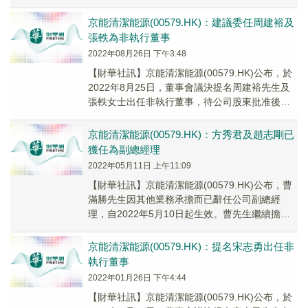
公司本屆經理層任期相同，至2023年12月31日
止。
京能清潔能源(00579.HK)：建議委任周建裕及
張軼為非執行董事
2022年08月26日 下午3:48
【財華社訊】京能清潔能源(00579.HK)公布，於
2022年8月25日，董事會議決提名周建裕先生及
張軼女士出任非執行董事，待公司股東批准後生
效。周先生及張女士獲委任為非執行董事...
京能清潔能源(00579.HK)：方秀君及趙志剛已
獲任為副總經理
2022年05月11日 上午11:09
【財華社訊】京能清潔能源(00579.HK)公布，曹
滿勝先生因其他業務承擔而已辭任公司副總經
理，自2022年5月10日起生效。曹先生繼續擔任
公司執行董事。董事會進一步宣佈，方秀君...
京能清潔能源(00579.HK)：提名宋志勇出任非
執行董事
2022年01月26日 下午4:44
【財華社訊】京能清潔能源(00579.HK)公布，於