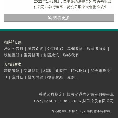
2022年1月26日，董事會議決提名宋志勇先生出
任公司非執行董事，待公司股東大會批准後生
效。董事會宣佈，李娟女士因其他工作安排...
查看更多
相關訊息
法定公告欄
|
廣告查詢
|
公司介紹
|
專欄邀稿
|
投資者關係
|
版權聲明
|
重要聲明
|
私隱政策
|
聯絡我們
友情鏈接
清博智能
|
艾媒諮詢
|
和訊
|
新時空
|
時代財經
|
證券市場周
刊
|
壹財信
|
權衡財經
|
攬富財經
|
更多...
香港政府指定刊載法定通告之憲報刊登報章
Copyright © 1998 - 2026 財華控股有限公司
香港財華社版權所有,未經同意不得轉載。