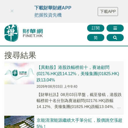
財華智庫網
FINTV
FINMETA
財華證券
媒體矩陣
下載財華財經APP
×
下載APP
智庫沙龍
聯絡我們
把握投資先機
訂閱
简
搜尋結果
【異動股】港股跌幅榜前十，賽迪顧問
(02176.HK)跌14.12%，美臻集團(01825.HK)
跌13.04%
2026年08月03日 上午9:40
【財華社訊】08月03日早盤，截至發稿，港股跌
幅榜前十名分別為賽迪顧問(02176.HK)跌幅
14.12%、美臻集團(01825.HK)跌幅13.04%、京
能清潔能源(00579...
京能清潔能源繼續大手筆分紅，股價跳空漲超
5%！