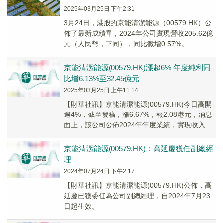
2025年03月25日 下午2:31
3月24日，港股的京能清潔能源（00579.HK）公
佈了最新成績單，2024年公司實現營收205.62億
元（人民幣，下同），同比微增0.57%。
京能清潔能源(00579.HK)漲超6% 年度純利同
比增6.13%至32.45億元
2025年03月25日 上午11:14
【財華社訊】京能清潔能源(00579.HK)今日高開
逾4%，截至發稿，漲6.67%，報2.08港元，消息
面上，該公司公佈2024年年度業績，實現收入約
205.62億元(人民幣,下...
京能清潔能源(00579.HK)：高延慶獲任副總經
理
2024年07月24日 下午2:17
【財華社訊】京能清潔能源(00579.HK)公佈，高
延慶已獲委任為公司副總經理，自2024年7月23
日起生效。