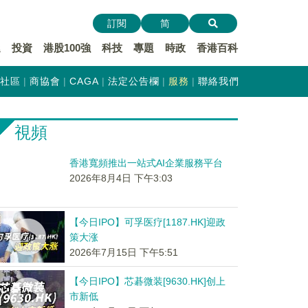
訂閱
简
遞
投資
港股100強
科技
專題
時政
香港百科
社區
商協會
CAGA
法定公告欄
服務
聯絡我們
視頻
香港寬頻推出一站式AI企業服務平台
2026年8月4日 下午3:03
【今日IPO】可孚医疗[1187.HK]迎政
策大涨
2026年7月15日 下午5:51
【今日IPO】芯碁微装[9630.HK]创上
市新低