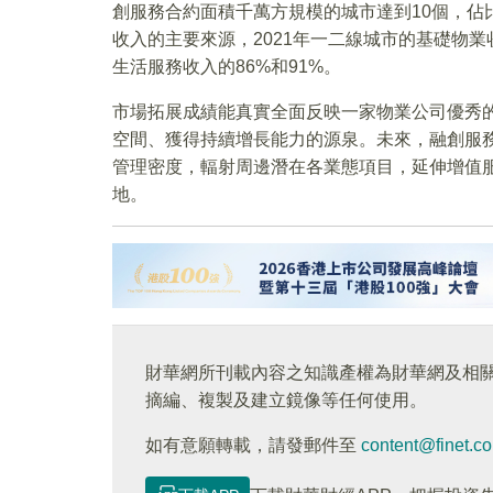
創服務合約面積千萬方規模的城市達到10個，佔
收入的主要來源，2021年一二線城市的基礎物
生活服務收入的86%和91%。
市場拓展成績能真實全面反映一家物業公司優秀
空間、獲得持續增長能力的源泉。未來，融創服
管理密度，輻射周邊潛在各業態項目，延伸增值
地。
財華網所刊載內容之知識產權為財華網及相
摘編、複製及建立鏡像等任何使用。
如有意願轉載，請發郵件至
content@finet.c