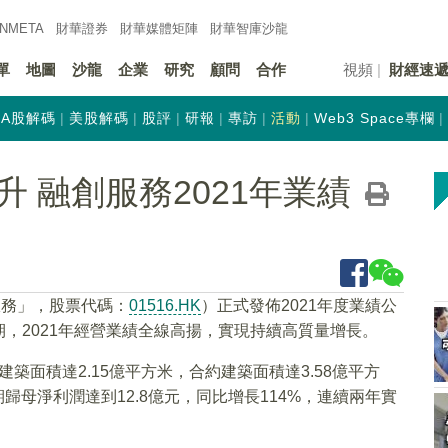
INMETA
財華證券
財華
媒體矩陣
財華
智庫沙龍
單
地圖
沙龍
企業
研究
顧問
合作
視頻
財經速
A股解碼
美股解碼
股評
研報
專訪
活動
Web3 Space專欄
 融創服務2021年業績
服務」，股票代碼：
01516.HK
）正式發佈2021年度業績公
，2021年經營業績全線高揚，實現持續高質量增長。
建築面積達2.15億平方米，合約建築面積達3.58億平方
期歸母淨利潤達到12.8億元，同比增長114%，連續兩年實