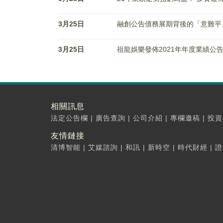
3月25日
融創公告債務展期背後的「意難平
3月25日
祖龍娛樂發佈2021年年度業績公
相關訊息
法定公告欄
|
廣告查詢
|
公司介紹
|
專欄邀稿
|
投資
友情鏈接
清博智能
|
艾媒諮詢
|
和訊
|
新時空
|
時代財經
|
證