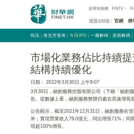
財華智庫網
FINTV
F
港股100強
官網
榜
快訊
港交所發佈
今日IPO
一圖解碼
港股解碼
市場化業務佔比持續提升
結構持續優化
日期：
2022年3月30日 上午9:07
3月30日，融創服務控股有限公司（下稱「融創
告。從數據上看，融創服務整體仍處在高速增長期
公告顯示，截至2021年12月31日，融創服務在管
米；實現營業收入79.0億元，同比增長71%；同
現超100%增長。