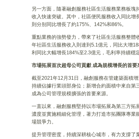
另一方面，隨著融創服務社區生活服務業務板塊
收入快速突破。其中，社區便民服務收入同比增
則分别同比增長了約175%、142%和86%。
重點業務的強勢發力，帶來了社區生活服務整體收
年社區生活服務收入則達到5.1億元，同比大增1
利同比大幅增長184%至2.3億元，毛利率持續穩
市場拓展首次超母公司貢獻 成為規模增長的首要
截至2021年12月31日，融創服務在管建築面積增
持續佔據行業頭部身位；新增合約面積中來自第三
成為公司管理規模擴張的首要來源。
一直以來，融創服務堅持以市場拓展為第三方拓
濃度並實施精細化管理，著力打造市拓團隊專業
場競爭力。
提升管理密度，持續深耕核心城市，有力支撐了業