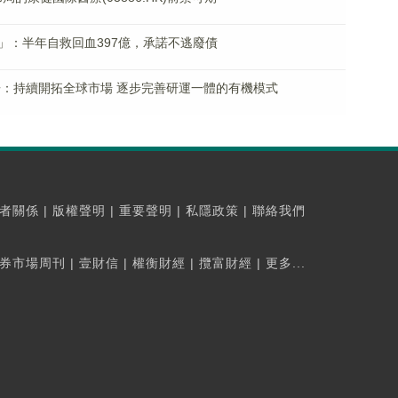
」：半年自救回血397億，承諾不逃廢債
告：持續開拓全球市場 逐步完善研運一體的有機模式
者關係
|
版權聲明
|
重要聲明
|
私隱政策
|
聯絡我們
券市場周刊
|
壹財信
|
權衡財經
|
攬富財經
|
更多...