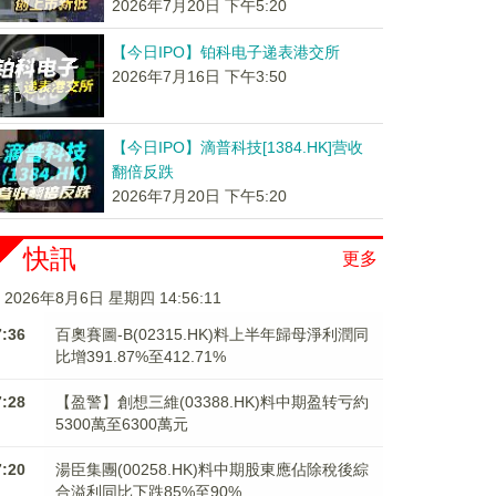
2026年7月20日 下午5:20
【今日IPO】铂科电子递表港交所
2026年7月16日 下午3:50
【今日IPO】滴普科技[1384.HK]营收
翻倍反跌
2026年7月20日 下午5:20
快訊
更多
2026年8月6日 星期四 14:56:12
7:36
百奧賽圖-B(02315.HK)料上半年歸母淨利潤同
比增391.87%至412.71%
7:28
【盈警】創想三維(03388.HK)料中期盈转亏約
5300萬至6300萬元
7:20
湯臣集團(00258.HK)料中期股東應佔除稅後綜
合溢利同比下跌85%至90%