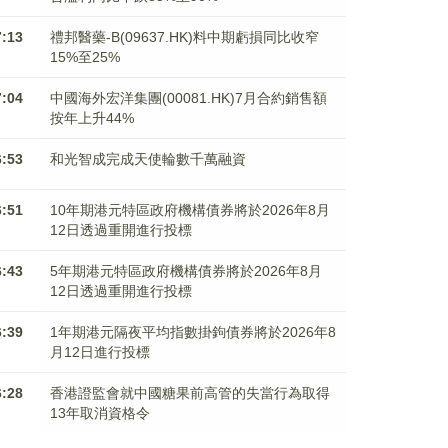
7:13
禮邦醫藥-B(09637.HK)料中期虧損同比收窄
15%至25%
7:04
中國海外宏洋集團(00081.HK)7月合約銷售額
按年上升44%
6:53
和光智成完成天使輪數千萬融資
6:51
10年期港元特區政府機構債券將於2026年8月
12日透過重開進行投標
6:43
5年期港元特區政府機構債券將於2026年8月
12日透過重開進行投標
6:39
1年期港元隔夜平均指數掛鉤債券將於2026年8
月12日進行投標
6:28
香港證監會就中國糖果前高管的失當行為取得
13年取消資格令