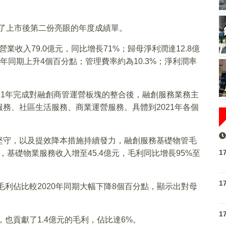
出了上市後第二份亮眼的年度成績單。
營業收入79.0億元，同比增長71%；歸母淨利潤達12.8億
20年同期上升4個百分點；管理費率約為10.3%；淨利潤率
21年完成對融創商管運營板塊的整合後，融創服務業務主
務、社區生活服務、商業運營服務。具體到2021年各個
堅守，以及提效降本措施持續發力，融創服務基礎物管毛
1
日，基礎物業服務收入增至45.4億元，毛利同比增長95%至
1
毛利佔比較2020年同期大幅下降8個百分點，顯示出對母
1
，也貢獻了1.4億元的毛利，佔比達6%。