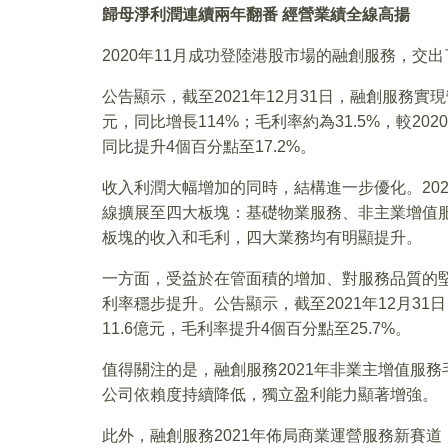
歸母淨利潤連續兩年翻番 經營業績全線高揚
2020年11月成功登陸港股市場的融創服務，交
公告顯示，截至2021年12月31日，融創服務實現
元，同比增長114%；毛利率約為31.5%，較20
同比提升4個百分點至17.2%。
收入利潤大幅增加的同時，結構進一步優化。20
線擴展至四大板塊：基礎物業服務、非主業增值服
板塊的收入和毛利，四大業務均有明顯提升。
一方面，受益於在管面積的增加、對服務品質的
利率穩步提升。公告顯示，截至2021年12月31
11.6億元，毛利率提升4個百分點至25.7%。
值得關注的是，融創服務2021年非業主增值服務
公司依賴度持續降低，獨立盈利能力顯著增強。
此外，融創服務2021年佈局商業運營服務新賽道