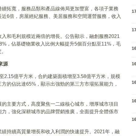
持續拓寬，服務品類和產品線佈局更加豐富，各項子業務
1
長近6倍，房屋經紀服務、美居服務和空間運營服務，收入
1
入和毛利規模近兩倍的增長。公告顯示，融創服務2021
88%，佔基礎物業收入比例大幅提升5個百分點至11%，毛
1
定。
來源
1
至2.15億平方米，合約建築面積增至3.58億平方米，規模
1
方的佔比達65%，顯示出強勁的第三方市場拓展能力，
1
展的主要方式，高度聚焦一二線核心城市，增厚城市項目
能力，強化深耕城市的品牌營銷推廣，全面提升全體係市
1
績持續高質量增長和收入利潤的快速提升。2021年，融