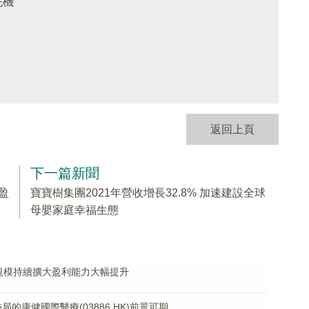
先機
返回上頁
下一篇新聞
盈
寶寶樹集團2021年營收增長32.8% 加速建設全球
母嬰家庭幸福生態
產規模持續擴大盈利能力大幅提升
的康健國際醫療(03886.HK)前景可期