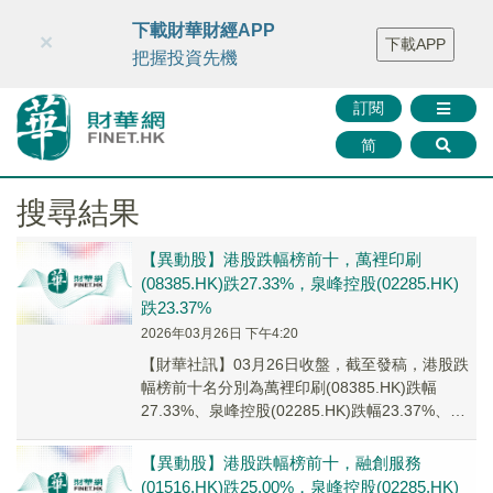
財華智庫網
FINTV
FINMETA
財華證券
媒體矩陣
下載財華財經APP
×
下載APP
智庫沙龍
聯絡我們
把握投資先機
訂閱
简
搜尋結果
【異動股】港股跌幅榜前十，萬裡印刷
(08385.HK)跌27.33%，泉峰控股(02285.HK)
跌23.37%
2026年03月26日 下午4:20
【財華社訊】03月26日收盤，截至發稿，港股跌
幅榜前十名分別為萬裡印刷(08385.HK)跌幅
27.33%、泉峰控股(02285.HK)跌幅23.37%、融
創服務(01516.H...
【異動股】港股跌幅榜前十，融創服務
(01516.HK)跌25.00%，泉峰控股(02285.HK)