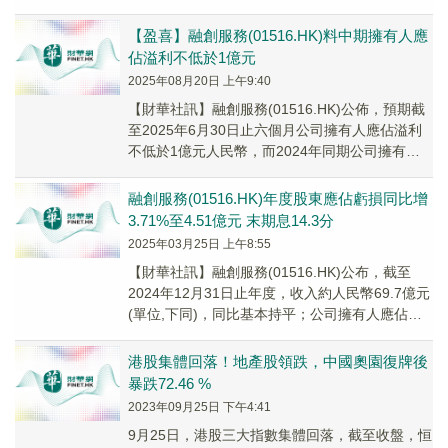
提請辭任公司非執行董事，自2025年9月26日起
生效。
【盈喜】融創服務(01516.HK)料中期擁有人應
佔溢利不低於1億元
2025年08月20日 上午9:40
【財華社訊】融創服務(01516.HK)公佈，預期截
至2025年6月30日止六個月公司擁有人應佔溢利
不低於1億元人民幣，而2024年同期公司擁有人
應佔虧損約4.72億元人民幣。公...
融創服務(01516.HK)年度股東應佔虧損同比增
3.71%至4.51億元 末期息14.3分
2025年03月25日 上午8:55
【財華社訊】融創服務(01516.HK)公布，截至
2024年12月31日止年度，收入約人民幣69.7億元
(單位,下同)，同比基本持平；公司擁有人應佔虧
損約為4.51億元，同比增加...
港股集體回落！地產股領跌，中國奧園復牌後
暴跌72.46 %
2023年09月25日 下午4:41
9月25日，港股三大指數集體回落，截至收盤，恒