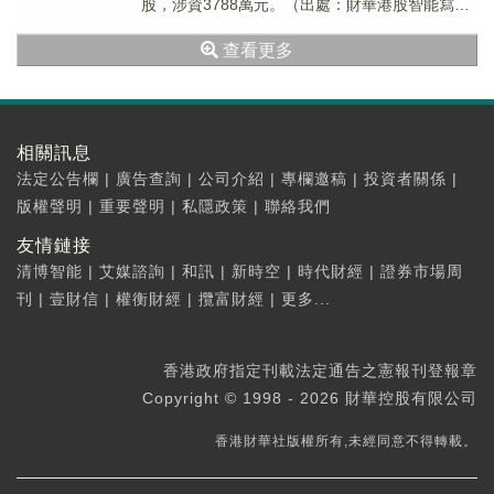
股，涉資3788萬元。（出處：財華港股智能寫
手）
查看更多
相關訊息
法定公告欄
|
廣告查詢
|
公司介紹
|
專欄邀稿
|
投資者關係
|
版權聲明
|
重要聲明
|
私隱政策
|
聯絡我們
友情鏈接
清博智能
|
艾媒諮詢
|
和訊
|
新時空
|
時代財經
|
證券市場周
刊
|
壹財信
|
權衡財經
|
攬富財經
|
更多...
香港政府指定刊載法定通告之憲報刊登報章
Copyright © 1998 - 2026 財華控股有限公司
香港財華社版權所有,未經同意不得轉載。