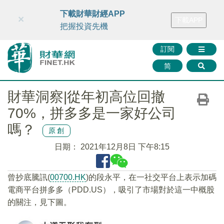
財華智庫網
FINTV
FINMETA
財華證券
媒體矩陣
下載財華財經APP
×
下載APP
智庫沙龍
聯絡我們
把握投資先機
訂閱
简
財華洞察|從年初高位回撤
70%，拼多多是一家好公司
嗎？
原創
日期：
2021年12月8日 下午8:15
曾抄底騰訊(
00700.HK
)的段永平，在一社交平台上表示加碼
電商平台拼多多（PDD.US），吸引了市場對於這一中概股
的關注，見下圖。