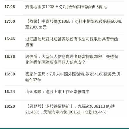
17:08
寶龍地產(01238.HK)7月合約銷售額約5.5億元
17:00
【盈警】中慶股份(01855.HK)料中期除稅後虧損500萬
至2000萬元
16:46
浙江證監局對財通證券股份有限公司採取出具警示函
措施
16:36
網信辦：大型個人信息處理者應當採取加密、去標識
化等措施保障所處理個人信息安全
16:30
國家外匯局：7月末中國外匯儲備規模34188億美元 升
幅0.07%
16:24
山金國際：港股上市工作正常推進中
16:20
【異動股】港股跌幅榜前十，九福來(08611.HK)跌
21.43%，天瑞汽車内飾(06162.HK)跌18.44%