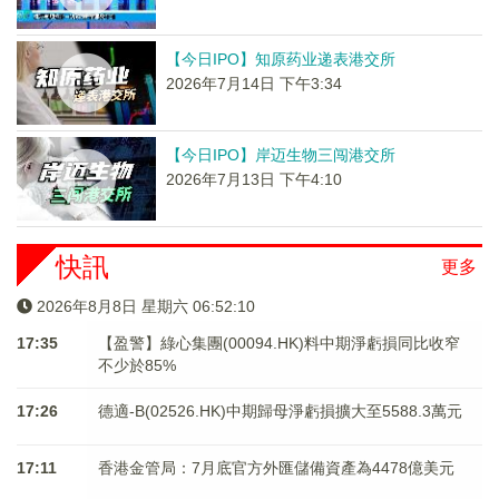
【今日IPO】知原药业递表港交所
2026年7月14日 下午3:34
【今日IPO】岸迈生物三闯港交所
2026年7月13日 下午4:10
快訊
更多
2026年8月8日 星期六 06:52:11
17:35
【盈警】綠心集團(00094.HK)料中期淨虧損同比收窄
不少於85%
17:26
德適-B(02526.HK)中期歸母淨虧損擴大至5588.3萬元
17:11
香港金管局：7月底官方外匯儲備資產為4478億美元