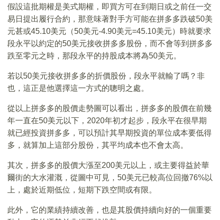
假設這批期權是美式期權，即買方可在到期日或之前任一交
易日提出履行合約，那意味著對手方可能在拼多多跌破50美
元甚或45.10美元（50美元-4.90美元=45.10美元）時就要求
段永平以約定的50美元接收拼多多股份，而不會等到拼多多
跌至零元之時，那段永平的持股成本將為50美元。
若以50美元接收拼多多的折價股份，段永平就輸了嗎？非
也，這正是他選擇這一方式的聰明之處。
從以上拼多多的股價走勢圖可以看出，拼多多的股價在前幾
年一直在50美元以下，2020年初才起步，段永平在很早期
就已經投資拼多多，可以預計其早期投資的單位成本要低得
多，就算加上這部分股份，其平均成本也不會太高。
其次，拼多多的股價大漲至200美元以上，或主要得益於華
爾街的大水灌溉，從圖中可見，50美元已較高位回撤76%以
上，處於近期低位，短期下跌空間或有限。
此外，它的業績持續改善，也是其股價持續向好的一個重要