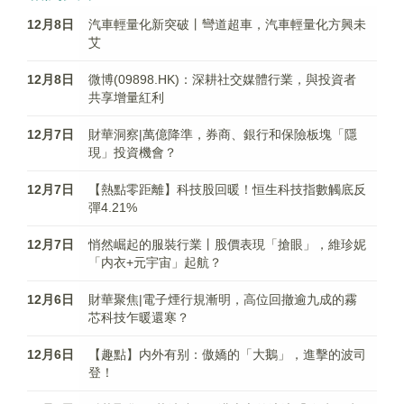
12月8日
汽車輕量化新突破丨彎道超車，汽車輕量化方興未
艾
12月8日
微博(09898.HK)：深耕社交媒體行業，與投資者
共享增量紅利
12月7日
財華洞察|萬億降準，券商、銀行和保險板塊「隱
現」投資機會？
12月7日
【熱點零距離】科技股回暖！恒生科技指數觸底反
彈4.21%
12月7日
悄然崛起的服裝行業丨股價表現「搶眼」，維珍妮
「内衣+元宇宙」起航？
12月6日
財華聚焦|電子煙行規漸明，高位回撤逾九成的霧
芯科技乍暖還寒？
12月6日
【趣點】内外有别：傲嬌的「大鵝」，進擊的波司
登！