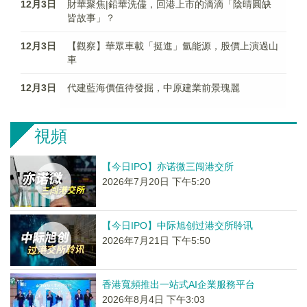
12月3日
財華聚焦|鉛華洗儘，回港上市的滴滴「陰晴圓缺
皆故事」？
12月3日
【觀察】華眾車載「挺進」氫能源，股價上演過山
車
12月3日
代建藍海價值待發掘，中原建業前景瑰麗
視頻
【今日IPO】亦诺微三闯港交所
2026年7月20日 下午5:20
【今日IPO】中际旭创过港交所聆讯
2026年7月21日 下午5:50
香港寬頻推出一站式AI企業服務平台
2026年8月4日 下午3:03