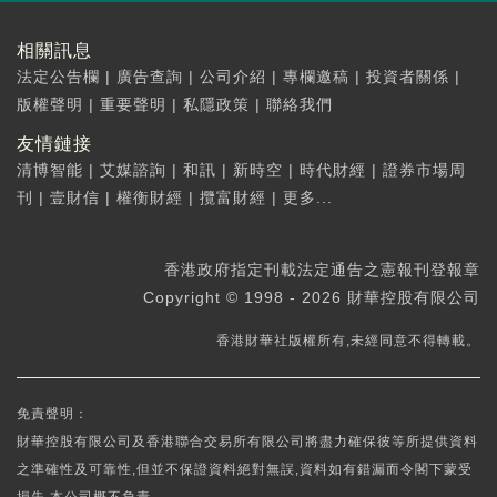
相關訊息
法定公告欄
|
廣告查詢
|
公司介紹
|
專欄邀稿
|
投資者關係
|
版權聲明
|
重要聲明
|
私隱政策
|
聯絡我們
友情鏈接
清博智能
|
艾媒諮詢
|
和訊
|
新時空
|
時代財經
|
證券市場周
刊
|
壹財信
|
權衡財經
|
攬富財經
|
更多...
香港政府指定刊載法定通告之憲報刊登報章
Copyright © 1998 - 2026 財華控股有限公司
香港財華社版權所有,未經同意不得轉載。
免責聲明：
財華控股有限公司及香港聯合交易所有限公司將盡力確保彼等所提供資料
之準確性及可靠性,但並不保證資料絕對無誤,資料如有錯漏而令閣下蒙受