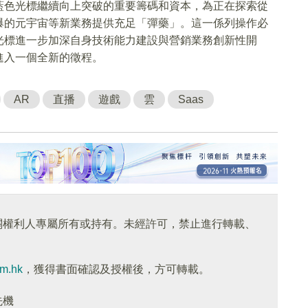
藍色光標繼續向上突破的重要籌碼和資本，為正在探索從
爆的元宇宙等新業務提供充足「彈藥」。這一係列操作必
光標進一步加深自身技術能力建設與營銷業務創新性開
進入一個全新的徵程。
AR
直播
遊戲
雲
Saas
關權利人專屬所有或持有。未經許可，禁止進行轉載、
om.hk
，獲得書面確認及授權後，方可轉載。
先機