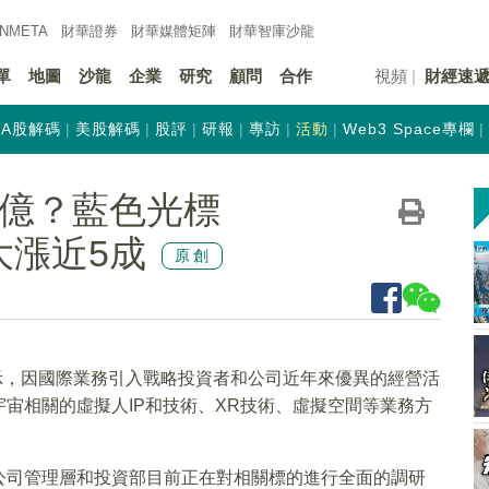
INMETA
財華證券
財華
媒體矩陣
財華
智庫沙龍
單
地圖
沙龍
企業
研究
顧問
合作
視頻
財經速
A股解碼
美股解碼
股評
研報
專訪
活動
Web3 Space專欄
0億？藍色光標
月大漲近5成
原創
示，因國際業務引入戰略投資者和公司近年來優異的經營活
宙相關的虛擬人IP和技術、XR技術、虛擬空間等業務方
公司管理層和投資部目前正在對相關標的進行全面的調研