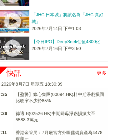
「JHC 日本城」將該名為「JHC 真好
城」
2026年7月14日 下午1:03
【今日IPO】DeepSeek估值4800亿
2026年7月16日 下午3:50
快訊
更多
2026年8月7日 星期五 18:30:40
7:35
【盈警】綠心集團(00094.HK)料中期淨虧損同
比收窄不少於85%
7:26
德適-B(02526.HK)中期歸母淨虧損擴大至
5588.3萬元
7:11
香港金管局：7月底官方外匯儲備資產為4478
億美元