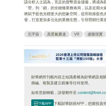
該分析人士認為，充足的貨幣資金儲備，將成為
「營」到「銷」的全鏈條業務佈局，以及近期火
將賦予藍色光標更大的想象空間，從而助推藍色
發，打造更加多元化的業務生態，引領營銷行業
元宇宙
高景氣賽道
VR
虛擬現實
財華網所刊載內容之知識產權為財華網及相
摘編、複製及建立鏡像等任何使用。
如有意願轉載，請發郵件至
content@finet.c
下載APP
下載財華財經APP，把握投資