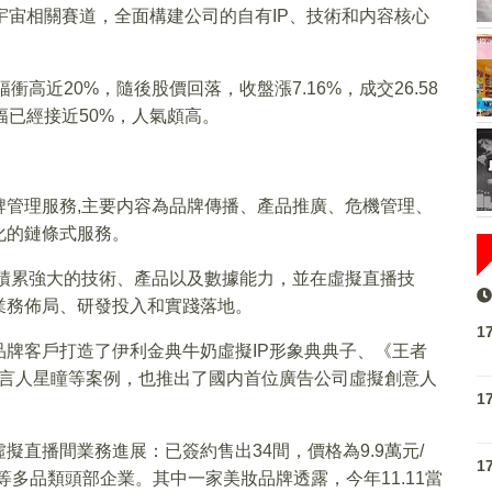
宇宙相關賽道，全面構建公司的自有IP、技術和内容核心
高近20%，隨後股價回落，收盤漲7.16%，成交26.58
幅已經接近50%，人氣頗高。
牌管理服務,主要内容為品牌傳播、產品推廣、危機管理、
化的鏈條式服務。
經積累強大的技術、產品以及數據能力，並在虛擬直播技
業務佈局、研發投入和實踐落地。
1
牌客戶打造了伊利金典牛奶虛擬IP形象典典子、《王者
代言人星瞳等案例，也推出了國内首位廣告公司虛擬創意人
1
直播間業務進展：已簽約售出34間，價格為9.9萬元/
1
多品類頭部企業。其中一家美妝品牌透露，今年11.11當