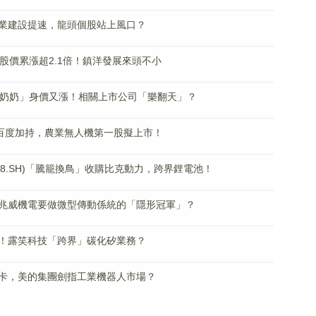
業建設提速，龍頭個股站上風口？
股價累漲超2.1倍！鎮洋發展來頭不小
钴奶奶」身價又漲！相關上市公司「樂翻天」？
、百度加持，農業無人機第一股擬上市！
18.SH)「騰籠換鳥」收購比克動力，跨界鋰電池！
兆威機電要做微型傳動係統的「隱形冠軍」？
元！露笑科技「跨界」碳化矽業務？
卡，美的集團劍指工業機器人市場？