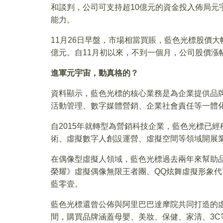
和談判，公司可支持超10億元的資金投入佈局元
能力。
11月26日早盤，市場相當買賬，藍色光標股價大幅衝
億元。自11月初以來，不到一個月，公司股價漲
進軍元宇宙，動真格的？
資料顯示，藍色光標的核心業務是為企業提供品
活動管理、數字媒體營銷、企業社會責任等一體
自2015年就轉型為營銷科技企業，藍色光標已
術、虛擬數字人創設運營、虛擬空間等領域開展
在偶像型虛擬人領域，藍色光標過去兩年來幫助品
榮耀》虛擬偶像無限王者團、QQ炫舞虛擬形象
藍零壹。
藍色光標還曾公佈與阿里巴巴達摩院共同打造的虛擬
間，購買品牌涵蓋母嬰、美妝、保健、家清、3C等