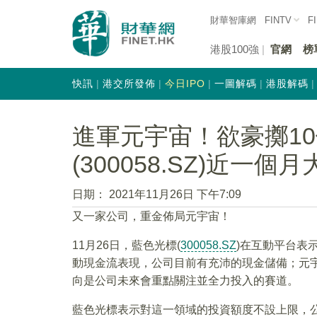
財華智庫網
FINTV
F
港股100強
官網
榜
快訊
港交所發佈
今日IPO
一圖解碼
港股解碼
進軍元宇宙！欲豪擲1
(300058.SZ)近一個
日期：
2021年11月26日 下午7:09
又一家公司，重金佈局元宇宙！
11月26日，藍色光標(
300058.SZ
)在互動平台表
動現金流表現，公司目前有充沛的現金儲備；元宇
向是公司未來會重點關注並全力投入的賽道。
藍色光標表示對這一領域的投資額度不設上限，