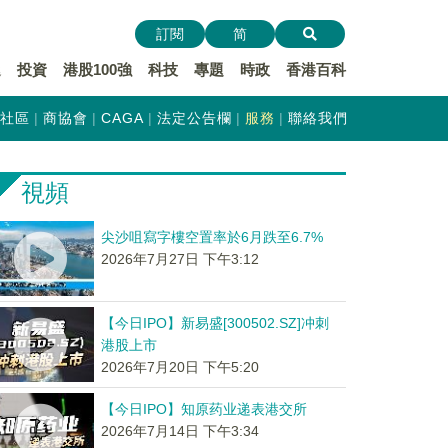
訂閱
简
遞
投資
港股100強
科技
專題
時政
香港百科
社區
商協會
CAGA
法定公告欄
服務
聯絡我們
視頻
尖沙咀寫字樓空置率於6月跌至6.7%
2026年7月27日 下午3:12
【今日IPO】新易盛[300502.SZ]冲刺
港股上市
2026年7月20日 下午5:20
【今日IPO】知原药业递表港交所
2026年7月14日 下午3:34