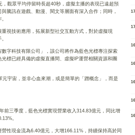
元，觀眾平均停留時長超40秒，虛擬主播的表現已遠超預
司與騰訊在遊戲、動漫、閱文等層面有深入合作；同時，
1
作。
1
很重視技術應用，拓展新型社交互動方式，對於虛擬現
手。
1
宙數字科技有限公司」，該公司將作為藍色光標專注探索
光標已經具備的虛擬直播間、虛擬IP運營相關資源和團
1
軍元宇宙，並非心血來潮，或是簡單的「蹭概念」，而是
1
1
1年前三季度，藍色光標實現營業收入314.83億元，同比增
1
.13%。
性現金流為6.40億元，大增166.11%，持續保持高於同