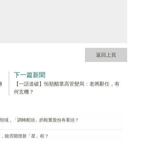
返回上頁
下一篇新聞
轉
【一語道破】恒順醋業高管變局：老將辭任，有
何玄機？
電領域，「調轉舵頭」的鞍重股份有看頭？
質，能否開啓新「星」程？