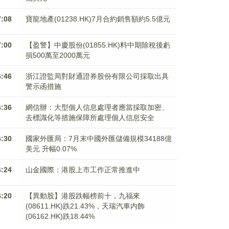
7:08
寶龍地產(01238.HK)7月合約銷售額約5.5億元
7:00
【盈警】中慶股份(01855.HK)料中期除稅後虧
損500萬至2000萬元
6:46
浙江證監局對財通證券股份有限公司採取出具
警示函措施
6:36
網信辦：大型個人信息處理者應當採取加密、
去標識化等措施保障所處理個人信息安全
6:30
國家外匯局：7月末中國外匯儲備規模34188億
美元 升幅0.07%
6:24
山金國際：港股上市工作正常推進中
6:20
【異動股】港股跌幅榜前十，九福來
(08611.HK)跌21.43%，天瑞汽車内飾
(06162.HK)跌18.44%