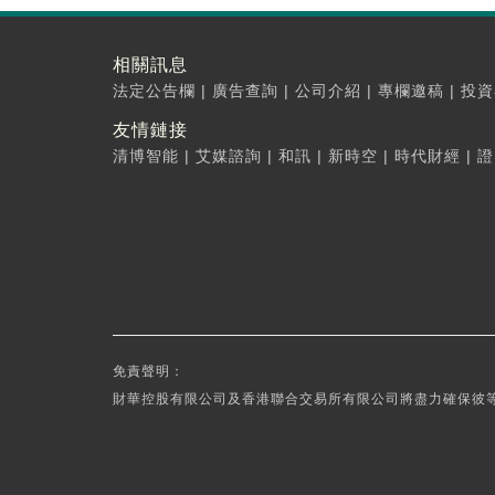
相關訊息
法定公告欄
|
廣告查詢
|
公司介紹
|
專欄邀稿
|
投資
友情鏈接
清博智能
|
艾媒諮詢
|
和訊
|
新時空
|
時代財經
|
證
免責聲明：
財華控股有限公司及香港聯合交易所有限公司將盡力確保彼等