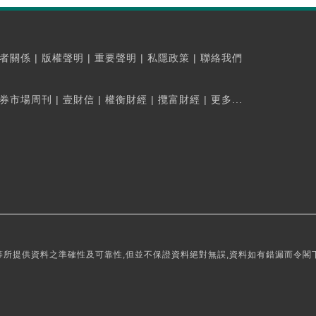
者關係
|
版權聲明
|
重要聲明
|
私隱政策
|
聯絡我們
券市場周刊
|
壹財信
|
權衡財經
|
攬富財經
|
更多...
所提供資料之準確性及可靠性,但並不保證資料絕對無誤,資料如有錯漏而令閣