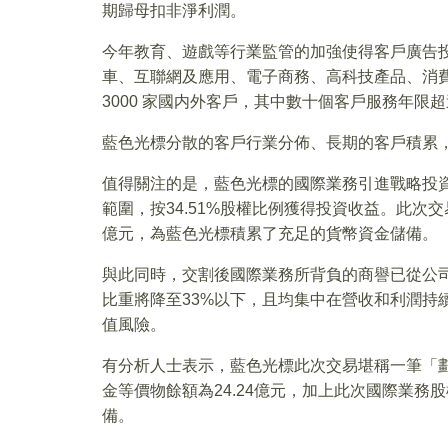
期歸母扣非淨利潤。
今年教育、遊戲等行業監管的加強使得客戶廣告
車、互聯網及應用、電子商務、高科技產品、消
3000 家國内外客戶，其中數十個客戶服務年限超過
藍色光標分散的客戶行業分佈、長期的客戶積累
值得關注的是，藍色光標的國際業務引進戰略投
範圍，按34.51%股權比例獲得投資收益。此次交
億元，為藍色光標積累了充足的貨幣資金儲備。
與此同時，交割後國際業務所背負的商譽已從公
比重將降至33%以下，且均集中在營收和利潤持
值風險。
有分析人士表示，藍色光標此次交易堪稱一筆「劃
金等價物餘額為24.24億元，加上此次國際業務股
備。