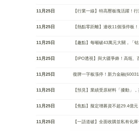
11月25日
【行業一線】特高壓板塊活躍！行
11月25日
【熱點零距離】連收11個漲停板！
11月25日
【趣點】每噸破43萬元大關，「
11月25日
【IPO透視】與大疆爭鋒！高瓴
11月25日
復牌一字板漲停！新力金融(6003
11月25日
【預見】業績受原材料「擾動」，
11月25日
【焦點】擬定增募資不超29.4億
11月25日
【一語道破】全面收購並私有化庫