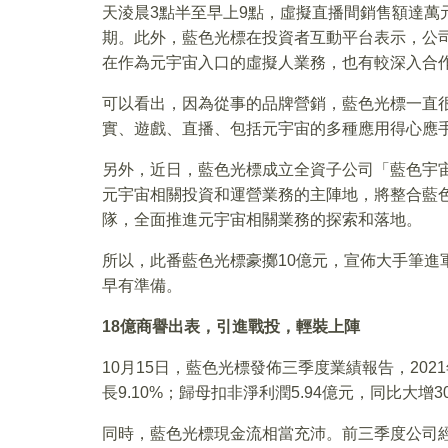
天淩晨3點半至早上9點，虛擬直播間銷售額達萬
期。此外，藍色光標在投資者互動平台表示，公
在作為元宇宙入口的虛擬人業務，也有較深入合
可以看出，因為從事的品牌營銷，藍色光標一直
實、遊戲、直播、包括元宇宙的多種應用得心應
另外，近日，藍色光標成立全資子公司「藍色宇
元宇宙相關投資和運營業務的主陣地，將整合藍色
隊，全面推進元宇宙相關業務的探索和落地。
所以，此番藍色光標豪擲10億元，宣佈大手筆進
早有準備。
18
億商譽出表，引進戰投，輕裝上陣
10月15日，藍色光標發佈三季度業績報告，202
長9.10%；歸母扣非淨利潤5.94億元，同比大增30
同時，藍色光標現金流相當充沛。前三季度公司經營