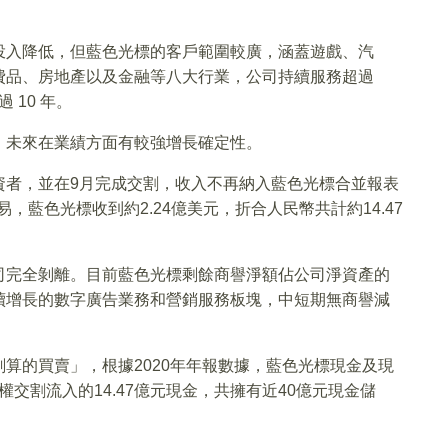
投入降低，但藍色光標的客戶範圍較廣，涵蓋遊戲、汽
費品、房地產以及金融等八大行業，公司持續服務超過
 10 年。
，未來在業績方面有較強增長確定性。
資者，並在9月完成交割，收入不再納入藍色光標合並報表
易，藍色光標收到約2.24億美元，折合人民幣共計約14.47
司完全剝離。目前藍色光標剩餘商譽淨額佔公司淨資產的
續增長的數字廣告業務和營銷服務板塊，中短期無商譽減
算的買賣」，根據2020年年報數據，藍色光標現金及現
權交割流入的14.47億元現金，共擁有近40億元現金儲