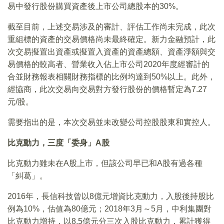
易中發行股份購買資產後上市公司總股本的30%。
截至目前，上述交易涉及的審計、評估工作尚未完成，此次
重組標的資產的交易價格尚未最終確定。新力金融預計，此
次交易擬置出資產或擬置入資產的資產總額、資產淨額與交
易價格的較高者、營業收入佔上市公司2020年度經審計的
合並財務報表相關財務指標的比例均達到50%以上。此外，
經協商，此次交易向交易對方發行股份的價格暫定為7.27
元/股。
需要指出的是，本次交易並未改變公司控股股東和實控人。
比克動力，三度「委身」A股
比克動力雖未在A股上市，但該公司早已和A股有過各種
「糾葛」。
2016年，長信科技曾以8億元增資比克動力，入股後持股比
例為10%，估值為80億元；2018年3月～5月，中利集團對
比克動力增持，以8.5億元分三次入股比克動力，累計獲得