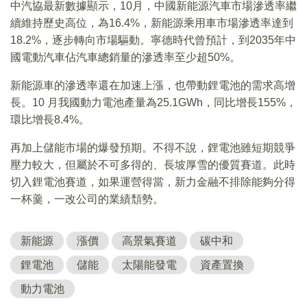
中汽協最新數據顯示，10月，中國新能源汽車市場滲透率繼
續維持歷史高位，為16.4%，新能源乘用車市場滲透率達到
18.2%，逐步轉向市場驅動。寧德時代曾預計，到2035年中
國電動汽車佔汽車總銷量的滲透率至少超50%。
新能源車的滲透率還在加速上漲，也帶動鋰電池的需求高增
長。10 月我國動力電池產量為25.1GWh，同比增長155%，
環比增長8.4%。
再加上儲能市場的爆發預期。不得不說，鋰電池雖短期競爭
壓力較大，但屬於不可多得的、長坡厚雪的優質賽道。此時
切入鋰電池賽道，如果運營得當，新力金融不排除能夠分得
一杯羹，一改公司的業績頹勢。
新能源
漲價
高景氣賽道
碳中和
鋰電池
儲能
太陽能發電
資產置換
動力電池