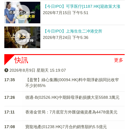
【今日IPO】可孚医疗[1187.HK]迎政策大涨
2026年7月15日 下午5:51
【今日IPO】上海生生二冲港交所
2026年7月24日 下午5:36
快訊
更多
2026年8月9日 星期天 15:19:07
17:35
【盈警】綠心集團(00094.HK)料中期淨虧損同比收窄
不少於85%
17:26
德適-B(02526.HK)中期歸母淨虧損擴大至5588.3萬元
17:11
香港金管局：7月底官方外匯儲備資產為4478億美元
17:08
寶龍地產(01238.HK)7月合約銷售額約5.5億元