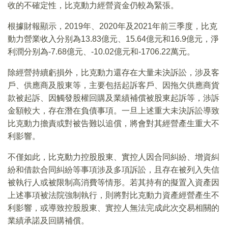
收的不確定性，比克動力經營資金仍較為緊張。
根據財報顯示，2019年、2020年及2021年前三季度，比克
動力營業收入分别為13.83億元、15.64億元和16.9億元，淨
利潤分别為-7.68億元、-10.02億元和-1706.22萬元。
除經營持續虧損外，比克動力還存在大量未決訴訟，涉及客
戶、供應商及股東等，主要包括起訴客戶、因拖欠供應商貨
款被起訴、因觸發股權回購及業績補償被股東起訴等，涉訴
金額較大，存在潛在負債事項。一旦上述重大未決訴訟導致
比克動力擔責或對被告難以追償，將會對其經營產生重大不
利影響。
不僅如此，比克動力控股股東、實控人因合同糾紛、增資糾
紛和借款合同糾紛等事項涉及多項訴訟，且存在被列入失信
被執行人或被限制高消費等情形。若其持有的擬置入資產因
上述事項被法院強制執行，則將對比克動力資產經營產生不
利影響，或導致控股股東、實控人無法完成此次交易相關的
業績承諾及回購補償。