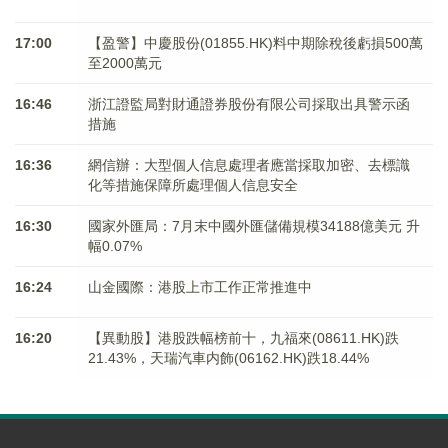
17:00
【盈警】中慶股份(01855.HK)料中期除稅後虧損500萬
至2000萬元
16:46
浙江證監局對財通證券股份有限公司採取出具警示函
措施
16:36
網信辦：大型個人信息處理者應當採取加密、去標識
化等措施保障所處理個人信息安全
16:30
國家外匯局：7月末中國外匯儲備規模34188億美元 升
幅0.07%
16:24
山金國際：港股上市工作正常推進中
16:20
【異動股】港股跌幅榜前十，九福來(08611.HK)跌
21.43%，天瑞汽車内飾(06162.HK)跌18.44%