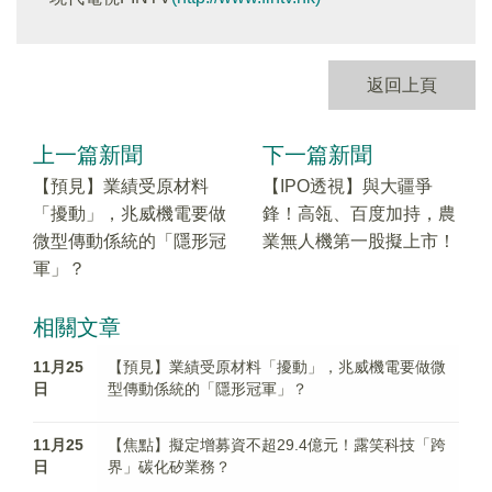
返回上頁
上一篇新聞
下一篇新聞
【預見】業績受原材料
【IPO透視】與大疆爭
「擾動」，兆威機電要做
鋒！高瓴、百度加持，農
微型傳動係統的「隱形冠
業無人機第一股擬上市！
軍」？
相關文章
11月25
【預見】業績受原材料「擾動」，兆威機電要做微
日
型傳動係統的「隱形冠軍」？
11月25
【焦點】擬定增募資不超29.4億元！露笑科技「跨
日
界」碳化矽業務？