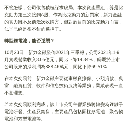
不管怎樣，公司依舊積極謀求破局。本次資產重組，算是比
克動力第三次接觸A股。作為比克動力的新買家，新力金融
的實力雖不及前幾次收購方，但對於目前的比克動力而言，
似乎已經是很不錯的選擇了。
轉型鋰電池，能否逆襲？
10月23日，新力金融發佈2021年三季報，公司2021年1-9
月實現營業收入3.05億元，同比下降14.34%，歸屬於上市
公司股東的淨利潤為888.46萬元，同比下降69.51%
在本次交易前，新力金融主要從事融資擔保、小額貸款、典
當、融資租賃、軟件和信息技術服務等業務，業績表現一直
不甚理想。
若本次交易順利完成，該上市公司主營業務將轉變為鋰離子
電池研發、生產及銷售，主要產品包括圓柱形電池、聚合物
電池和方型電池等。