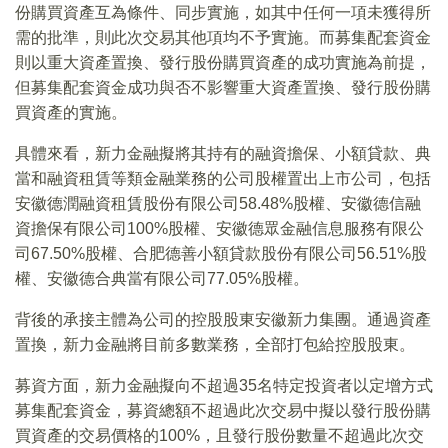
份購買資產互為條件、同步實施，如其中任何一項未獲得所
需的批準，則此次交易其他項均不予實施。而募集配套資金
則以重大資產置換、發行股份購買資產的成功實施為前提，
但募集配套資金成功與否不影響重大資產置換、發行股份購
買資產的實施。
具體來看，新力金融擬將其持有的融資擔保、小額貸款、典
當和融資租賃等類金融業務的公司股權置出上市公司，包括
安徽德潤融資租賃股份有限公司58.48%股權、安徽德信融
資擔保有限公司100%股權、安徽德眾金融信息服務有限公
司67.50%股權、合肥德善小額貸款股份有限公司56.51%股
權、安徽德合典當有限公司77.05%股權。
背後的承接主體為公司的控股股東安徽新力集團。通過資產
置換，新力金融將目前多數業務，全部打包給控股股東。
募資方面，新力金融擬向不超過35名特定投資者以定增方式
募集配套資金，募資總額不超過此次交易中擬以發行股份購
買資產的交易價格的100%，且發行股份數量不超過此次交