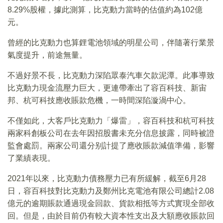
8.29%股權，據此測算，比克動力當時的估值約為102億
元。
曾經的比克動力也算鋰電池領域的明星公司，伴隨著行業景
氣度提升，前途無量。
不過好景不長，比克動力深陷眾泰汽車欠款泥潭。此事導致
比克動力現金流壓力巨大，更連帶牽出了容百科技、新宙
邦、杭可科技應收賬款危機，一時間深陷漩渦中心。
不僅如此，大客戶比克動力「爆雷」，容百科技和杭可科技
兩家科創板公司在去年因招股書未充分信息披露，同時被證
監會處罰。兩家公司還分别計提了應收賬款減值準備，影響
了業績表現。
2021年以來，比克動力債務壓力已有所緩解，截至6月28
日，容百科技對比克動力及鄭州比克電池有限公司總計2.08
億元的逾期賬款通過現金回款、貨款相抵等方式實現全部收
回。但是，由於目前仍有較大資本性支出及大額應收賬款回