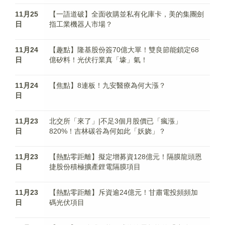
11月25
【一語道破】全面收購並私有化庫卡，美的集團劍
日
指工業機器人市場？
11月24
【趣點】隆基股份簽70億大單！雙良節能鎖定68
日
億矽料！光伏行業真「壕」氣！
11月24
【焦點】8連板！九安醫療為何大漲？
日
11月23
北交所「來了」|不足3個月股價已「瘋漲」
日
820%！吉林碳谷為何如此「妖娆」？
11月23
【熱點零距離】擬定增募資128億元！隔膜龍頭恩
日
捷股份積極擴產鋰電隔膜項目
11月23
【熱點零距離】斥資逾24億元！甘肅電投頻頻加
日
碼光伏項目