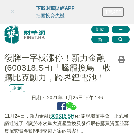
財華智庫網
FINTV
FINMETA
財華證券
媒體矩陣
下載財華財經APP
×
下載APP
智庫沙龍
聯絡我們
把握投資先機
訂閱
简
復牌一字板漲停！新力金融
(600318.SH)「騰籠換鳥」收
購比克動力，跨界鋰電池！
原創
日期：
2021年11月25日 下午7:36
11月24日，新力金融(
600318.SH
)召開現場董事會，正式審
議通過了《關於本次重大資產置換及發行股份購買資產並募
集配套資金暨關聯交易方案的議案》。