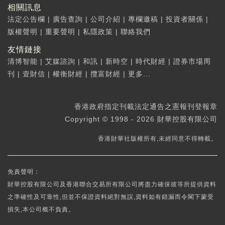
相關訊息
法定公告欄
|
廣告查詢
|
公司介紹
|
專欄邀稿
|
投資者關係
|
版權聲明
|
重要聲明
|
私隱政策
|
聯絡我們
友情鏈接
清博智能
|
艾媒諮詢
|
和訊
|
新時空
|
時代財經
|
證券市場周
刊
|
壹財信
|
權衡財經
|
攬富財經
|
更多...
香港政府指定刊載法定通告之憲報刊登報章
Copyright © 1998 - 2026 財華控股有限公司
香港財華社版權所有,未經同意不得轉載。
免責聲明：
財華控股有限公司及香港聯合交易所有限公司將盡力確保彼等所提供資料
之準確性及可靠性,但並不保證資料絕對無誤,資料如有錯漏而令閣下蒙受
損失,本公司概不負責。