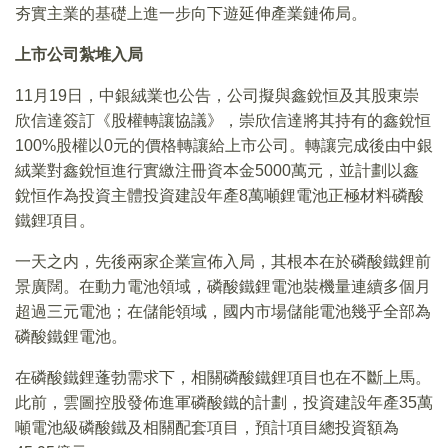
夯實主業的基礎上進一步向下遊延伸產業鏈佈局。
上市公司紮堆入局
11月19日，中銀絨業也公告，公司擬與鑫銳恒及其股東崇
欣信達簽訂《股權轉讓協議》，崇欣信達將其持有的鑫銳恒
100%股權以0元的價格轉讓給上市公司。轉讓完成後由中銀
絨業對鑫銳恒進行實繳注冊資本金5000萬元，並計劃以鑫
銳恒作為投資主體投資建設年產8萬噸鋰電池正極材料磷酸
鐵鋰項目。
一天之内，先後兩家企業宣佈入局，其根本在於磷酸鐵鋰前
景廣闊。在動力電池領域，磷酸鐵鋰電池裝機量連續多個月
超過三元電池；在儲能領域，國内市場儲能電池幾乎全部為
磷酸鐵鋰電池。
在磷酸鐵鋰蓬勃需求下，相關磷酸鐵鋰項目也在不斷上馬。
此前，雲圖控股發佈進軍磷酸鐵的計劃，投資建設年產35萬
噸電池級磷酸鐵及相關配套項目，預計項目總投資額為