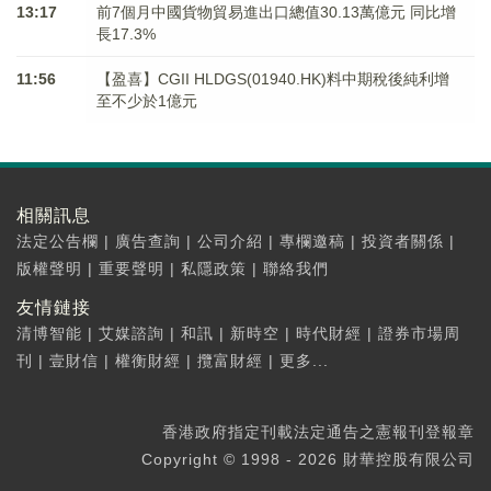
13:17
前7個月中國貨物貿易進出口總值30.13萬億元 同比增
長17.3%
11:56
【盈喜】CGII HLDGS(01940.HK)料中期稅後純利增
至不少於1億元
相關訊息
法定公告欄
|
廣告查詢
|
公司介紹
|
專欄邀稿
|
投資者關係
|
版權聲明
|
重要聲明
|
私隱政策
|
聯絡我們
友情鏈接
清博智能
|
艾媒諮詢
|
和訊
|
新時空
|
時代財經
|
證券市場周
刊
|
壹財信
|
權衡財經
|
攬富財經
|
更多...
香港政府指定刊載法定通告之憲報刊登報章
Copyright © 1998 - 2026 財華控股有限公司