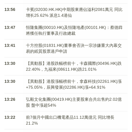
13:56
卡賓(02030.HK.HK)中期股東應佔溢利2081萬元 同比
增长25.62% 派息1.4港仙
13:47
恒隆集團(00010.HK)及恒隆地產(00101.HK)：蔡德粦
將獲任執行董事及行政總裁
13:41
十方控股(01831.HK)董事會否決一宗涉嫌重大內幕交
易的紙質股票過戶申請
13:30
【異動股】港股跌幅榜前十，卡森國際(00496.HK)跌
22.40%，九福來(08611.HK)跌21.01%
13:30
【異動股】港股漲幅榜前十，拿森科技(02261.HK)漲
+75.05%，辰興發展(02286.HK)漲+64.91%
13:26
弘毅文化集團(00419.HK)主要股東合共出售約2.02億
股 盤中漲超54%
13:22
前7個月中國出口機電產品11.12萬億元 同比增長
21.2%