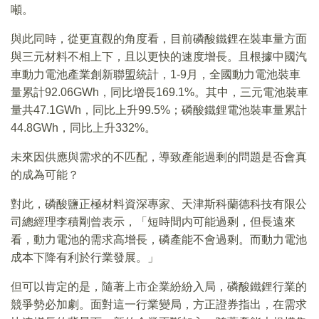
噸。
與此同時，從更直觀的角度看，目前磷酸鐵鋰在裝車量方面
與三元材料不相上下，且以更快的速度增長。且根據中國汽
車動力電池產業創新聯盟統計，1-9月，全國動力電池裝車
量累計92.06GWh，同比增長169.1%。其中，三元電池裝車
量共47.1GWh，同比上升99.5%；磷酸鐵鋰電池裝車量累計
44.8GWh，同比上升332%。
未來因供應與需求的不匹配，導致產能過剩的問題是否會真
的成為可能？
對此，磷酸鹽正極材料資深專家、天津斯科蘭德科技有限公
司總經理李積剛曾表示，「短時間内可能過剩，但長遠來
看，動力電池的需求高增長，磷產能不會過剩。而動力電池
成本下降有利於行業發展。」
但可以肯定的是，隨著上市企業紛紛入局，磷酸鐵鋰行業的
競爭勢必加劇。面對這一行業變局，方正證券指出，在需求