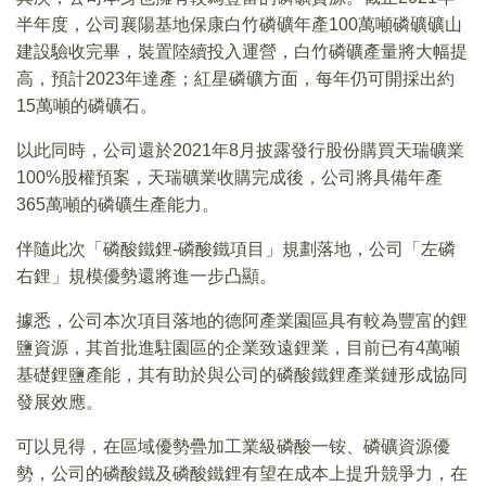
半年度，公司襄陽基地保康白竹磷礦年產100萬噸磷礦礦山
建設驗收完畢，裝置陸續投入運營，白竹磷礦產量將大幅提
高，預計2023年達產；紅星磷礦方面，每年仍可開採出約
15萬噸的磷礦石。
以此同時，公司還於2021年8月披露發行股份購買天瑞礦業
100%股權預案，天瑞礦業收購完成後，公司將具備年產
365萬噸的磷礦生產能力。
伴隨此次「磷酸鐵鋰-磷酸鐵項目」規劃落地，公司「左磷
右鋰」規模優勢還將進一步凸顯。
據悉，公司本次項目落地的德阿產業園區具有較為豐富的鋰
鹽資源，其首批進駐園區的企業致遠鋰業，目前已有4萬噸
基礎鋰鹽產能，其有助於與公司的磷酸鐵鋰產業鏈形成協同
發展效應。
可以見得，在區域優勢疊加工業級磷酸一铵、磷礦資源優
勢，公司的磷酸鐵及磷酸鐵鋰有望在成本上提升競爭力，在