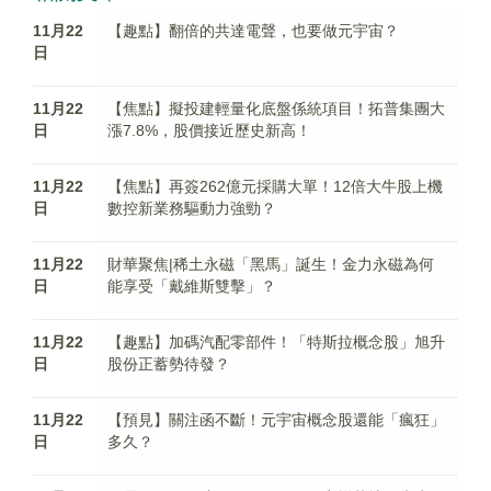
11月22
【趣點】翻倍的共達電聲，也要做元宇宙？
日
11月22
【焦點】擬投建輕量化底盤係統項目！拓普集團大
日
漲7.8%，股價接近歷史新高！
11月22
【焦點】再簽262億元採購大單！12倍大牛股上機
日
數控新業務驅動力強勁？
11月22
財華聚焦|稀土永磁「黑馬」誕生！金力永磁為何
日
能享受「戴維斯雙擊」？
11月22
【趣點】加碼汽配零部件！「特斯拉概念股」旭升
日
股份正蓄勢待發？
11月22
【預見】關注函不斷！元宇宙概念股還能「瘋狂」
日
多久？