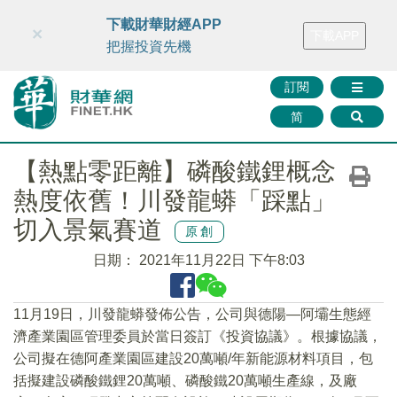
財華智庫網
FINTV
FINMETA
財華證券
媒體矩陣
下載財華財經APP
×
下載APP
智庫沙龍
聯絡我們
把握投資先機
訂閱
简
【熱點零距離】磷酸鐵鋰概念
熱度依舊！川發龍蟒「踩點」
切入景氣賽道
原創
日期：
2021年11月22日 下午8:03
11月19日，川發龍蟒發佈公告，公司與德陽―阿壩生態經
濟產業園區管理委員於當日簽訂《投資協議》。根據協議，
公司擬在德阿產業園區建設20萬噸/年新能源材料項目，包
括擬建設磷酸鐵鋰20萬噸、磷酸鐵20萬噸生產線，及廠