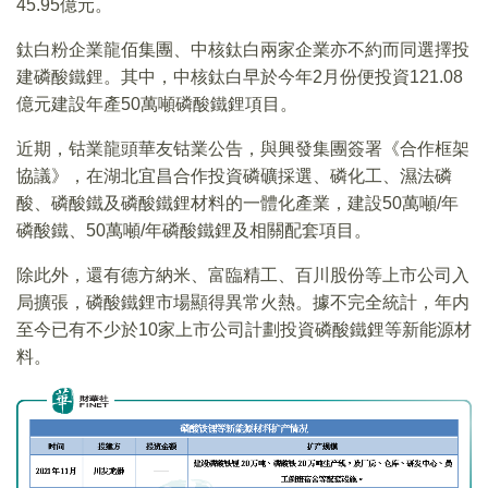
45.95億元。
鈦白粉企業龍佰集團、中核鈦白兩家企業亦不約而同選擇投
建磷酸鐵鋰。其中，中核鈦白早於今年2月份便投資121.08
億元建設年產50萬噸磷酸鐵鋰項目。
近期，钴業龍頭華友钴業公告，與興發集團簽署《合作框架
協議》，在湖北宜昌合作投資磷礦採選、磷化工、濕法磷
酸、磷酸鐵及磷酸鐵鋰材料的一體化產業，建設50萬噸/年
磷酸鐵、50萬噸/年磷酸鐵鋰及相關配套項目。
除此外，還有德方納米、富臨精工、百川股份等上市公司入
局擴張，磷酸鐵鋰市場顯得異常火熱。據不完全統計，年内
至今已有不少於10家上市公司計劃投資磷酸鐵鋰等新能源材
料。