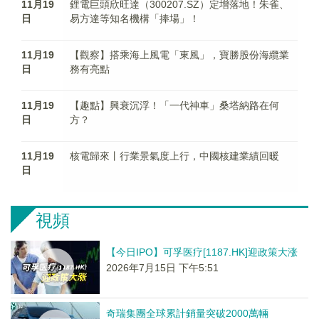
11月19
鋰電巨頭欣旺達（300207.SZ）定增落地！朱雀、
日
易方達等知名機構「捧場」！
11月19
【觀察】搭乘海上風電「東風」，寶勝股份海纜業
日
務有亮點
11月19
【趣點】興衰沉浮！「一代神車」桑塔納路在何
日
方？
11月19
核電歸來丨行業景氣度上行，中國核建業績回暖
日
視頻
【今日IPO】可孚医疗[1187.HK]迎政策大涨
2026年7月15日 下午5:51
奇瑞集團全球累計銷量突破2000萬輛