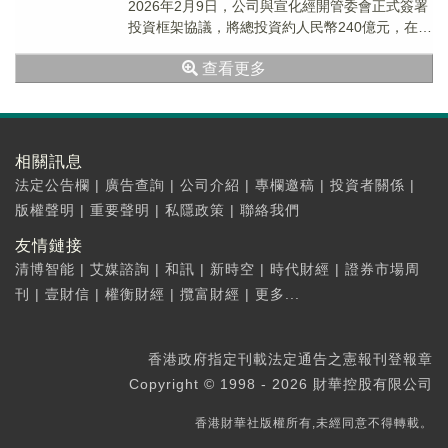
2026年2月9日，公司與宣化經開管委會正式簽署
投資框架協議，將總投資約人民幣240億元，在宣
化區啟動建設華北地區規模最大的推理...
查看更多
相關訊息
法定公告欄
|
廣告查詢
|
公司介紹
|
專欄邀稿
|
投資者關係
|
版權聲明
|
重要聲明
|
私隱政策
|
聯絡我們
友情鏈接
清博智能
|
艾媒諮詢
|
和訊
|
新時空
|
時代財經
|
證券市場周
刊
|
壹財信
|
權衡財經
|
攬富財經
|
更多...
香港政府指定刊載法定通告之憲報刊登報章
Copyright © 1998 - 2026 財華控股有限公司
香港財華社版權所有,未經同意不得轉載。