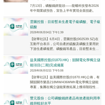
7月13日，磷酸鐵鋰龍頭——龍蟠科技發布2026
年中期業績預告，宣告上半年實現全面扭虧。
雲圖控股：目前暫未生產電子級磷酸、電子級
硫酸
2026年06月04日 下午1:39
【財華社訊】6月4日，雲圖控股(002539.SZ)在
互動平台表示，公司自產的硫酸及磷酸主要用於
下游生產磷複肥、磷酸鐵等產品，目前暫未生產
電子級磷酸、電子級硫酸。
​益美國際控股(01870.HK)：韶關電化學獨立儲
能項目(二期)完成備案
2026年06月02日 下午5:06
【財華社訊】益美國際控股(01870.HK)公佈，有
關韶關市樂昌218MW/436MWh電化學獨立儲能
專案，集團在獨立儲能業務拓展上獲得階段性進
展。繼該公告提到一期專案已正式納入...
豐元股份：公司磷酸鐵鋰產品有效產能利用率
維持較好水平