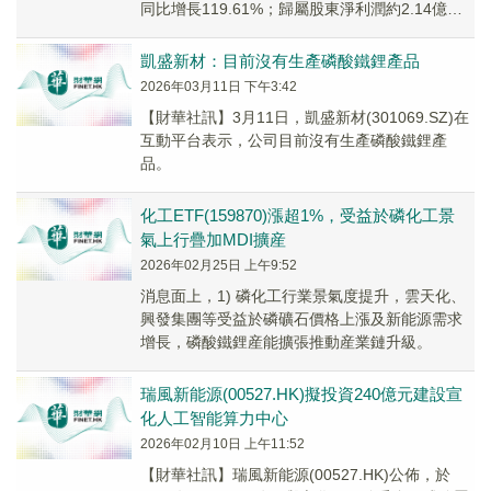
同比增長119.61%；歸屬股東淨利潤約2.14億
元，相比上年同期為...
凱盛新材：目前沒有生產磷酸鐵鋰產品
2026年03月11日 下午3:42
【財華社訊】3月11日，凱盛新材(301069.SZ)在
互動平台表示，公司目前沒有生產磷酸鐵鋰產
品。
化工ETF(159870)漲超1%，受益於磷化工景
氣上行疊加MDI擴産
2026年02月25日 上午9:52
消息面上，1) 磷化工行業景氣度提升，雲天化、
興發集團等受益於磷礦石價格上漲及新能源需求
增長，磷酸鐵鋰産能擴張推動産業鏈升級。
瑞風新能源(00527.HK)擬投資240億元建設宣
化人工智能算力中心
2026年02月10日 上午11:52
【財華社訊】瑞風新能源(00527.HK)公佈，於