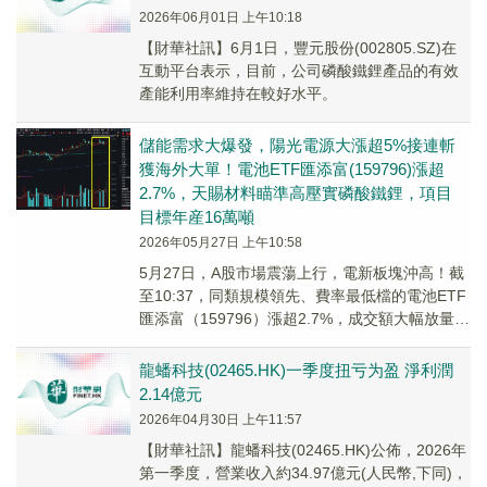
2026年06月01日 上午10:18
【財華社訊】6月1日，豐元股份(002805.SZ)在
互動平台表示，目前，公司磷酸鐵鋰產品的有效
產能利用率維持在較好水平。
儲能需求大爆發，陽光電源大漲超5%接連斬
獲海外大單！電池ETF匯添富(159796)漲超
2.7%，天賜材料瞄準高壓實磷酸鐵鋰，項目
目標年産16萬噸
2026年05月27日 上午10:58
5月27日，A股市場震蕩上行，電新板塊沖高！截
至10:37，同類規模領先、費率最低檔的電池ETF
匯添富（159796）漲超2.7%，成交額大幅放量超
3.2億元！
龍蟠科技(02465.HK)一季度扭亏为盈 淨利潤
2.14億元
2026年04月30日 上午11:57
​【財華社訊】龍蟠科技(02465.HK)公佈，2026年
第一季度，營業收入約34.97億元(人民幣,下同)，