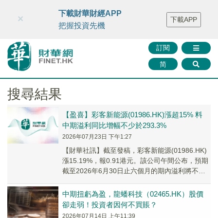
財華智庫網
FINTV
FINMETA
財華證券
媒體矩陣
下載財華財經APP
×
下載APP
智庫沙龍
聯絡我們
把握投資先機
訂閱
简
搜尋結果
【盈喜】彩客新能源(01986.HK)漲超15% 料
中期溢利同比增幅不少於293.3%
2026年07月23日 下午1:27
【財華社訊】截至發稿，彩客新能源(01986.HK)
漲15.19%，報0.91港元。該公司午間公布，預期
截至2026年6月30日止六個月的期內溢利將不少
於1.18億元(人民幣,下...
中期扭虧為盈，龍蟠科技（02465.HK）股價
卻走弱！投資者因何不買賬？
2026年07月14日 上午11:39