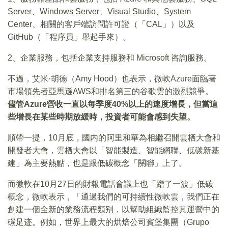
Server、Windows Server、Visual Studio、System
Center、相關的客戶端訪問許可證（「CAL」）以及
GitHub（「程序員」舉起手來）。
2、企業服務，包括企業支持服務和 Microsoft 咨詢服務。
不過，艾米·胡德（Amy Hood）也表示，微軟Azure面臨著
市場領先者亞馬遜AWS和排名第三的谷歌雲的激烈競爭。
儘管Azure營收一直以每季度40%以上的速度增長，但當這
些增長在某些時期放緩時，投資者可能會感到失望。
順帶一提，10月底，國内的阿里和華為相繼召開雲栖大會和
開發者大會，雲栖大會以「智能製造、智能網聯、低碳新基
建」為主要熱點，也是跟低碳概念「關聯」上了。
而微軟在10月27日的財報電話會議上也「蹭了一波」低碳
概念，微軟表示，「通過我們的可持續性微軟雲，我們正在
創建一個全新的業務流程類别，以幫助組織監控其運營中的
碳足迹。例如，世界上最大的烘焙公司賓堡集團（Grupo