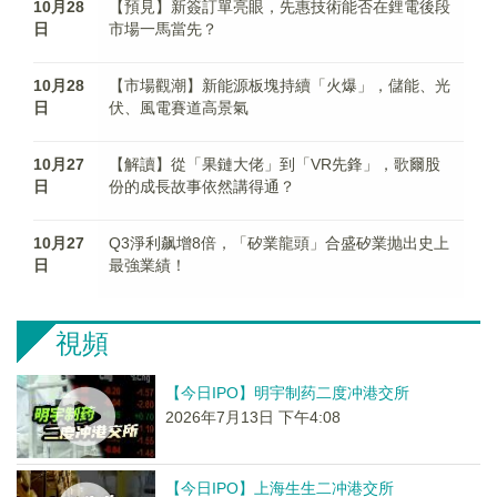
10月28
【預見】新簽訂單亮眼，先惠技術能否在鋰電後段
日
市場一馬當先？
10月28
【市場觀潮】新能源板塊持續「火爆」，儲能、光
日
伏、風電賽道高景氣
10月27
【解讀】從「果鏈大佬」到「VR先鋒」，歌爾股
日
份的成長故事依然講得通？
10月27
Q3淨利飙增8倍，「矽業龍頭」合盛矽業抛出史上
日
最強業績！
視頻
【今日IPO】明宇制药二度冲港交所
2026年7月13日 下午4:08
【今日IPO】上海生生二冲港交所