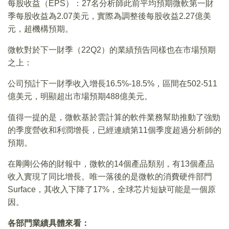
每股收益（EPS）：27名分析師此前平均預期微軟第一財
季每股收益為2.07美元，實際為調整後每股收益2.27億美
元，超機構預期。
微軟對於下一財季（22Q2）的業績預告同樣也在市場預期
之上：
公司預計下一財季收入增長16.5%-18.5%，區間在502-511
億美元，明顯超出市場預期488億美元。
值得一提的是，微軟基於雲計算的軟件業務幫助推動了強勁
的季度營收和利潤增長，已經連續第11個季度超過分析師的
預期。
在剛剛公佈的財報中，微軟的14個產品類别，有13個產品
收入實現了同比增長。唯一落後的是微軟的消費硬件部門
Surface，其收入下降了17%，全球芯片短缺可能是一個原
因。
各部門業績具體來看：