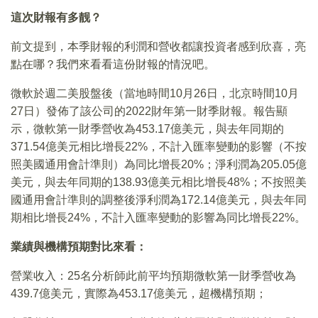
這次財報有多靓？
前文提到，本季財報的利潤和營收都讓投資者感到欣喜，亮
點在哪？我們來看看這份財報的情況吧。
微軟於週二美股盤後（當地時間10月26日，北京時間10月
27日）發佈了該公司的2022財年第一財季財報。報告顯
示，微軟第一財季營收為453.17億美元，與去年同期的
371.54億美元相比增長22%，不計入匯率變動的影響（不按
照美國通用會計準則）為同比增長20%；淨利潤為205.05億
美元，與去年同期的138.93億美元相比增長48%；不按照美
國通用會計準則的調整後淨利潤為172.14億美元，與去年同
期相比增長24%，不計入匯率變動的影響為同比增長22%。
業績與機構預期對比來看：
營業收入：25名分析師此前平均預期微軟第一財季營收為
439.7億美元，實際為453.17億美元，超機構預期；