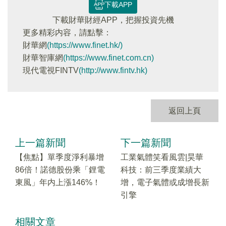
下載APP
下載財華財經APP，把握投資先機
更多精彩内容，請點擊：
財華網
(https://www.finet.hk/)
財華智庫網
(https://www.finet.com.cn)
現代電視FINTV
(http://www.fintv.hk)
返回上頁
上一篇新聞
下一篇新聞
【焦點】單季度淨利暴增
工業氣體笑看風雲|昊華
86倍！諾德股份乘「鋰電
科技：前三季度業績大
東風」年内上漲146%！
增，電子氣體或成增長新
引擎
相關文章