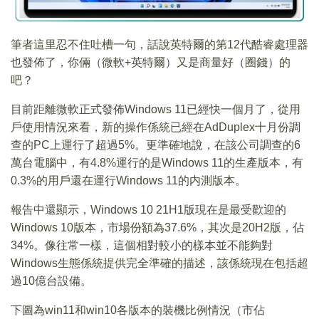
筆者這里忍不住吐槽一句，話說英特爾的第12代酷睿處理器
也發佈了，你倆（微軟+英特爾）又是商量好（圈錢）的
吧？
目前距離微軟正式發佈Windows 11已經快一個月了，從用
戶使用情況來看，新的操作係統已經在AdDuplex十月份調
查的PC上運行了超過5%。更準確地說，在該公司調查的6
萬台電腦中，有4.8%運行的是Windows 11的生產版本，有
0.3%的用戶還在運行Windows 11的内測版本。
報告中還顯示，Windows 10 21H1版現在是最受歡迎的
Windows 10版本，市場份額為37.6%，其次是20H2版，佔
34%。像往常一樣，這個相對較小的樣本並不能夠對
Windows生態係統提供完全準確的描述，該係統現在包括超
過10億台設備。
下圖為win11和win10各版本的裝機比例情況（市佔