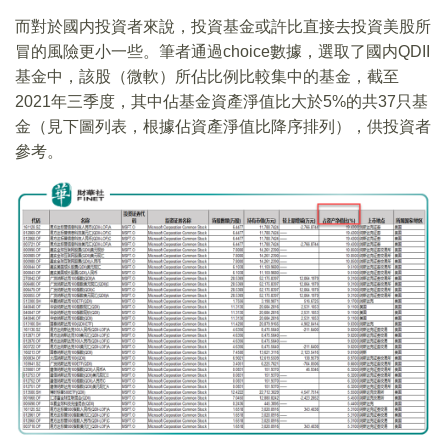
而對於國内投資者來說，投資基金或許比直接去投資美股所
冒的風險更小一些。筆者通過choice數據，選取了國内QDII
基金中，該股（微軟）所佔比例比較集中的基金，截至
2021年三季度，其中佔基金資產淨值比大於5%的共37只基
金（見下圖列表，根據佔資產淨值比降序排列），供投資者
參考。