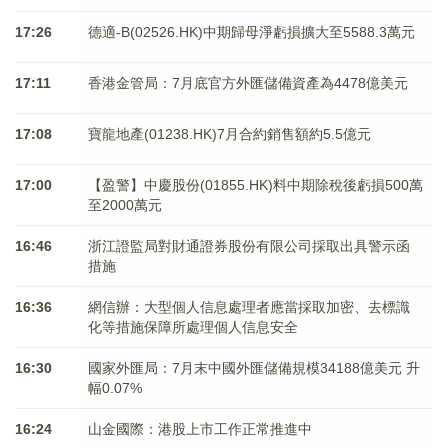
17:26
德適-B(02526.HK)中期歸母淨虧損擴大至5588.3萬元
17:11
香港金管局：7月底官方外匯儲備資產為4478億美元
17:08
寶龍地產(01238.HK)7月合約銷售額約5.5億元
17:00
【盈警】中慶股份(01855.HK)料中期除稅後虧損500萬
至2000萬元
16:46
浙江證監局對財通證券股份有限公司採取出具警示函
措施
16:36
網信辦：大型個人信息處理者應當採取加密、去標識
化等措施保障所處理個人信息安全
16:30
國家外匯局：7月末中國外匯儲備規模34188億美元 升
幅0.07%
16:24
山金國際：港股上市工作正常推進中