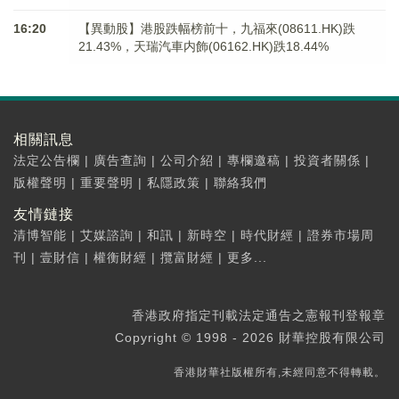
16:20
【異動股】港股跌幅榜前十，九福來(08611.HK)跌
21.43%，天瑞汽車内飾(06162.HK)跌18.44%
相關訊息
法定公告欄
|
廣告查詢
|
公司介紹
|
專欄邀稿
|
投資者關係
|
版權聲明
|
重要聲明
|
私隱政策
|
聯絡我們
友情鏈接
清博智能
|
艾媒諮詢
|
和訊
|
新時空
|
時代財經
|
證券市場周
刊
|
壹財信
|
權衡財經
|
攬富財經
|
更多...
香港政府指定刊載法定通告之憲報刊登報章
Copyright © 1998 - 2026 財華控股有限公司
香港財華社版權所有,未經同意不得轉載。