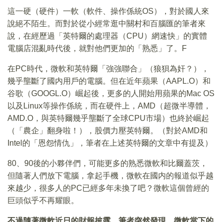
這一硬（硬件）一軟（軟件、操作係統OS），對於國人來
說絕不陌生。而對於從小經常逛中關村和百腦匯的筆者來
說，在經歷過「英特爾的處理器（CPU）網速快」的實體
電腦店混亂時代後，就對他們更加的「熟悉」了。F
在PC時代，微軟和英特爾「強強聯合」（狼狽為奸？），
幾乎壟斷了國内用戶的電腦。但在近年蘋果（AAPL.O）和
谷歌（GOOGL.O）崛起後，更多的人開始用蘋果的Mac OS
以及Linux等操作係統，而在硬件上，AMD（超微半導體，
AMD.O，與英特爾幾乎壟斷了全球CPU市場）也終於崛起
（「農企」翻身啦！），股價力壓英特爾。（對於AMD和
Intel的「恩怨情仇」，筆者在上述英特爾的文章中有提及）
80、90後的小夥伴們，可能更多的熟悉微軟和比爾蓋茨，
但隨著人們放下電腦，拿起手機，微軟在國内的報道似乎越
來越少，很多人的PC已經多年未換了吧？微軟這個曾經的
巨頭似乎不再耀眼。
不過隨著微軟近日的財報披露，筆者突然發現，微軟當下的