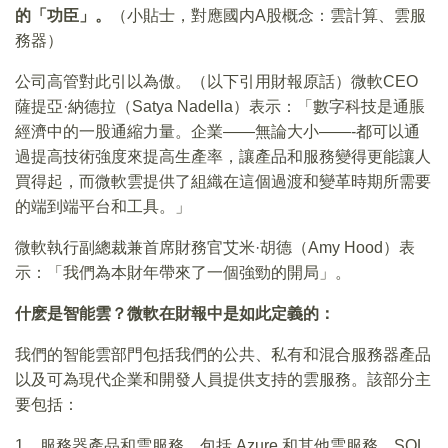
的「功臣」。
（小貼士，對應國内A股概念：雲計算、雲服
務器）
公司高管對此引以為傲。（以下引用財報原話）微軟CEO
薩提亞·納德拉（Satya Nadella）表示：「數字科技是通脹
經濟中的一股通縮力量。企業——無論大小——-都可以通
過提高技術強度來提高生產率，讓產品和服務變得更能讓人
買得起，而微軟雲提供了組織在這個過渡和變革時期所需要
的端到端平台和工具。」
微軟執行副總裁兼首席財務官艾米·胡德（Amy Hood）表
示：「我們為本財年帶來了一個強勁的開局」。
什麽是智能雲？微軟在財報中是如此定義的：
我們的智能雲部門包括我們的公共、私有和混合服務器產品
以及可為現代企業和開發人員提供支持的雲服務。該部分主
要包括：
1、服務器產品和雲服務，包括 Azure 和其他雲服務、SQL