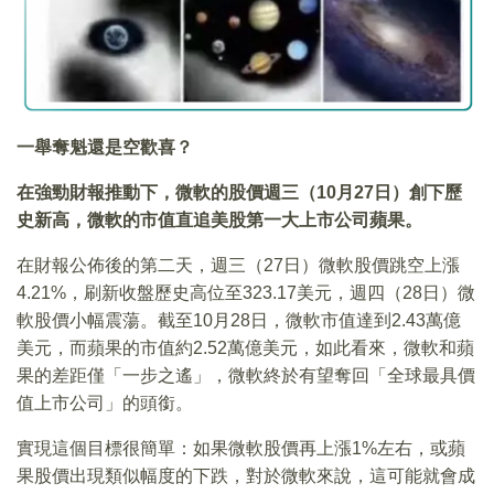
一舉奪魁還是空歡喜？
在強勁財報推動下，微軟的股價週三（10月27日）創下歷
史新高，微軟的市值直追美股第一大上市公司蘋果。
在財報公佈後的第二天，週三（27日）微軟股價跳空上漲
4.21%，刷新收盤歷史高位至323.17美元，週四（28日）微
軟股價小幅震蕩。截至10月28日，微軟市值達到2.43萬億
美元，而蘋果的市值約2.52萬億美元，如此看來，微軟和蘋
果的差距僅「一步之遙」，微軟終於有望奪回「全球最具價
值上市公司」的頭銜。
實現這個目標很簡單：如果微軟股價再上漲1%左右，或蘋
果股價出現類似幅度的下跌，對於微軟來說，這可能就會成