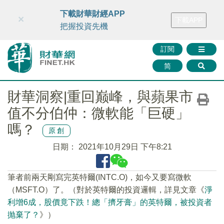
財華智庫網
FINTV
FINMETA
財華證券
媒體矩陣
下載財華財經APP
×
下載APP
智庫沙龍
聯絡我們
把握投資先機
訂閱
简
財華洞察|重回巅峰，與蘋果市
值不分伯仲：微軟能「巨硬」
嗎？
原創
日期：
2021年10月29日 下午8:21
筆者前兩天剛寫完英特爾(INTC.O)，如今又要寫微軟
（MSFT.O）了。（對於英特爾的投資邏輯，詳見文章《
淨
利增6成，股價竟下跌！總「擠牙膏」的英特爾，被投資者
抛棄了？
》）