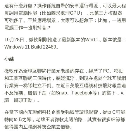
這有什麽好處？操作係統自帶的安卓運行環境，可以最大程
度調用電腦性能（比如圖形處理GPU），比第三方模擬器
可強多了。至於應用場景，大家可以想象下：比如，一邊用
電腦工作一邊刷抖音？
10月28日，微軟剛剛推送了最新版本的Win11，版本號是：
Windows 11 Build 22489。
小結
微軟作為全球互聯網行業元老級的存在，經歷了PC、移動
和工業互聯網三個時代，幾經沉浮，到現在處於全球互聯網
行業第一梯隊屹立不倒。在近日美股互聯網科技股財報普遍
不及預期、股價下跌（如Snap、Facebook等）的當下，可
謂「風頭正勁」。
在當下國内互聯網科技企業受強監管環境影響，從to C可能
轉向to B之際，老牌王者微軟走過的路，其實有很多細節都
值得國内互聯網科技企業去借鑒。