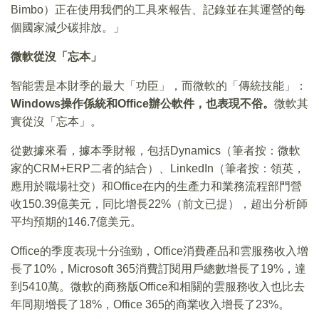
Bimbo）正在使用我們的工具來報告、記錄並在其運營的每
個國家減少碳排放。」
微軟從沒「忘本」
智能雲是本財季的最大「功臣」，而微軟的「傳統技能」：
Windows操作係統和Office辦公軟件，也表現不俗。
微軟其
實從沒「忘本」。
從數據來看，據本季財報，包括Dynamics（筆者按：微軟
家的CRM+ERP二者的結合）、LinkedIn（筆者按：領英，
應用於職場社交）和Office在内的生產力和業務流程部門營
收150.39億美元，同比增長22%（前文已提），超出分析師
平均預期的146.7億美元。
Office的季度表現十分強勁，Office消費產品和雲服務收入增
長了10%，Microsoft 365消費訂閱用戶總數增長了19%，達
到5410萬。微軟的商務版Office和相關的雲服務收入也比去
年同期增長了18%，Office 365的商業收入增長了23%。