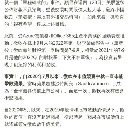
就一個「里程碑式的」事件。蘋果在週四（28日）美股盤後
公佈財報不及預期，盤後交易時間股價大起大落，最終小幅
收跌（筆者按：美股有盤後交易時間）。如此來看，微軟真
的「很有希望」達成上述目標。
此前，受Azure雲業務和Office 365生產率業務的強勁表現推
動，微軟在截止9月末的2022年第一財季業績報告中（筆者
按：微軟每年財報第一季時間是7-9月，相當於2021年的7-9
月是他的2022Q1的財報季，下文不在重復），為投資者呈
現了創紀錄的利潤和營收。
事實上，自2020年7月以來，微軟在市值競賽中就一直未能
擊敗蘋果。
當時蘋果超越沙特阿美（Saudi Aramco），成
為「全球最具價值上市公司」。而這一次，微軟再次有機會
衝擊蘋果。
自2020年5月以來，在2019年疫情和股市波動的情況下，微
軟的市值一直沒有超過蘋果。從那時起，蘋果在市場價值上
就遙遙領先微軟數千億美元。