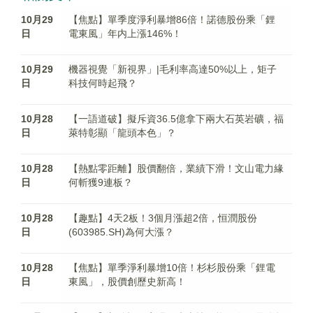
10月29
【焦點】單季度淨利暴增86倍！諾德股份乘「鋰
日
電東風」年内上漲146%！
10月29
機器視覺「新視界」|毛利率高達50%以上，矩子
日
科技何時起飛？
10月28
【一語道破】擬斥資36.5億拿下兩大石英岩礦，福
日
萊特彰顯「龍頭本色」？
10月28
【熱點零距離】股價翻倍，業績下滑！文山電力緣
日
何斬獲9連板？
10月28
【趣點】4天2板！3個月漲超2倍，恒潤股份
日
(603985.SH)為何大漲？
10月28
【焦點】單季淨利暴增10倍！杉杉股份乘「鋰電
日
東風」，股價創歷史新高！