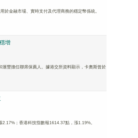
 Arc，旨在構建用於金融市場、實時支付及代理商務的穩定幣係統。
穩增
司和滙豐擔任聯席保薦人。據港交所資料顯示，卡奧斯曾於
益
.17%；香港科技指數報1614.37點，漲1.19%。