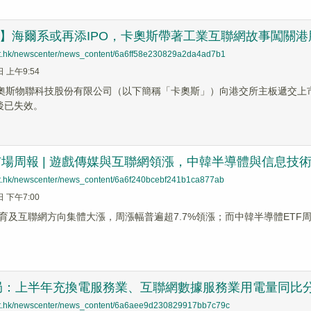
哨】海爾系或再添IPO，卡奧斯帶著工業互聯網故事闖關港
net.hk/newscenter/news_content/6a6ff58e230829a2da4ad7b1
日 上午9:54
卡奧斯物聯科技股份有限公司（以下簡稱「卡奧斯」）向港交所主板遞交
後已失效。
市場周報 | 遊戲傳媒與互聯網領漲，中韓半導體與信息技
net.hk/newscenter/news_content/6a6f240bcebf241b1ca877ab
日 下午7:00
育及互聯網方向集體大漲，周漲幅普遍超7.7%領漲；而中韓半導體ETF周
：上半年充換電服務業、互聯網數據服務業用電量同比分別增
net.hk/newscenter/news_content/6a6aee9d230829917bb7c79c