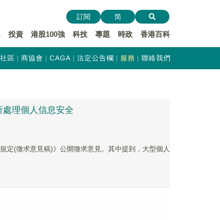
訂閱
简
遞
投資
港股100強
科技
專題
時政
香港百科
社區
商協會
CAGA
法定公告欄
服務
聯絡我們
所處理個人信息安全
規定(徵求意見稿)》公開徵求意見。其中提到，大型個人