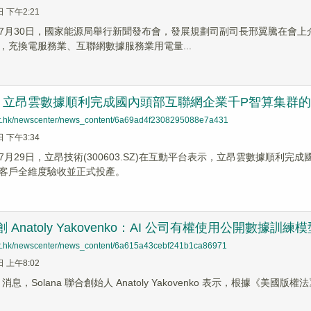
日 下午2:21
7月30日，國家能源局舉行新聞發布會，發展規劃司副司長邢翼騰在會
，充換電服務業、互聯網數據服務業用電量...
：立昂雲數據順利完成國內頭部互聯網企業千P智算集群
net.hk/newscenter/news_content/6a69ad4f2308295088e7a431
日 下午3:34
7月29日，立昂技術(300603.SZ)在互動平台表示，立昂雲數據順利
客戶全維度驗收並正式投產。
聯創 Anatoly Yakovenko：AI 公司有權使用公開數據訓練
net.hk/newscenter/news_content/6a615a43cebf241b1ca86971
日 上午8:02
ews 消息，Solana 聯合創始人 Anatoly Yakovenko 表示，根據《