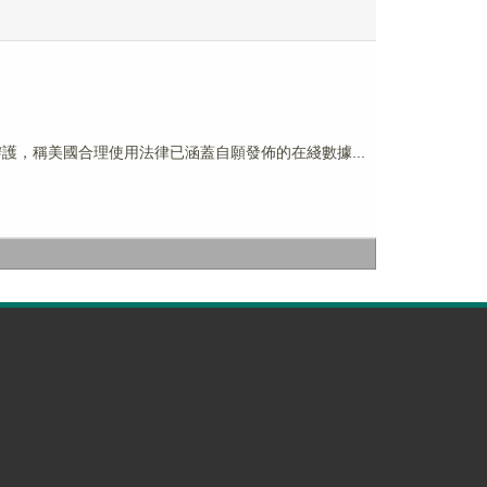
c 等 AI 公司辯護，稱美國合理使用法律已涵蓋自願發佈的在綫數據...