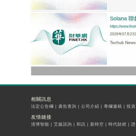
Solana
https://www.fi
2026年07月23
Techub Ne
相關訊息
法定公告欄
|
廣告查詢
|
公司介紹
|
專欄邀稿
|
投資
友情鏈接
清博智能
|
艾媒諮詢
|
和訊
|
新時空
|
時代財經
|
證