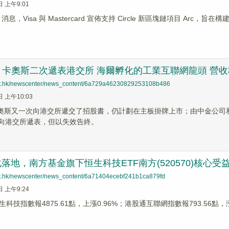
日 上午9:01
ews 消息，Visa 與 Mastercard 宣佈支持 Circle 新區塊鏈項目
：卡奧斯二次遞表港交所 海爾孵化的工業互聯網龍頭 營收
net.hk/newscenter/news_content/6a729a46230829253108b486
日 上午10:03
卡奧斯又一次向港交所遞交了招股書，仍計劃在主板掛牌上市；由中金公
月底向港交所遞表，但以失效告終。
化落地，南方基金旗下恒生科技ETF南方(520570)核心受
net.hk/newscenter/news_content/6a71404ecebf241b1ca879fd
日 上午9:24
科技指數報4875.61點，上漲0.96%；港股通互聯網指數報793.56點，漲2