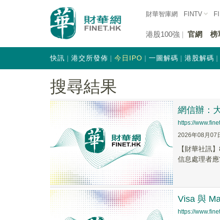
財華智庫網
FINTV
F
港股100強
官網
榜
快訊
港交所發佈
今日IPO
一圖解碼
港股解碼
搜尋結果
網信辦：
https://www.fi
2026年08月07
【財華社訊】
信息處理者應
Visa 與 M
https://www.fi