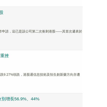
股
上市申請，這已是該公司第二次衝刺港股——其首次遞表於
術重挫
跌9.27%領跌，港股通信息技術及恒生創新藥方向亦遭
長56.9%、44%