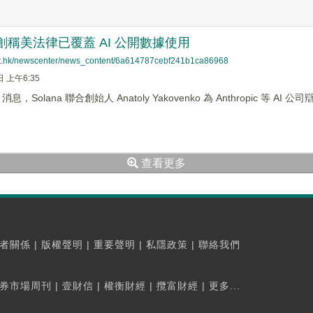
 聯創稱美法律已覆蓋 AI 公開數據使用
net.hk/newscenter/news_content/6a614787cebf241b1ca86968
日 上午6:35
ws 消息，Solana 聯合創始人 Anatoly Yakovenko 為 Anthropi
查看更多
者關係
|
版權聲明
|
重要聲明
|
私隱政策
|
聯絡我們
券市場周刊
|
壹財信
|
權衡財經
|
攬富財經
|
更多...