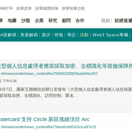
INMETA
財華證券
財華
媒體矩陣
財華
智庫沙龍
單
地圖
沙龍
企業
研究
顧問
合作
視頻
財經速
A股解碼
美股解碼
股評
研報
專訪
活動
Web3 Space專欄
大型個人信息處理者應當採取加密、去標識化等措施保障
net.hk/newscenter/news_content/6a759906230829aa6d4bc952
日 下午4:36
8月7日，國家互聯網信息辦公室發布《大型個人信息處理者個人信息保護
當採取加密、去標識化、訪問控制、匿名...
astercard 支持 Circle 新區塊鏈項目 Arc
net.hk/newscenter/news_content/6a73dea0cebf241b1ca87e15