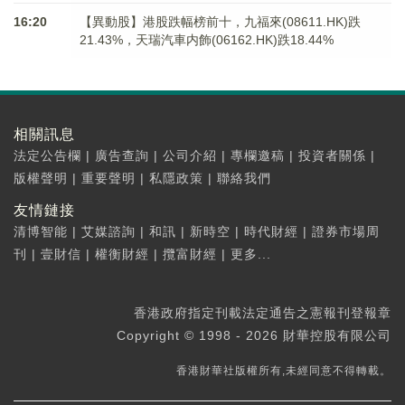
16:20
【異動股】港股跌幅榜前十，九福來(08611.HK)跌
21.43%，天瑞汽車内飾(06162.HK)跌18.44%
相關訊息
法定公告欄
|
廣告查詢
|
公司介紹
|
專欄邀稿
|
投資者關係
|
版權聲明
|
重要聲明
|
私隱政策
|
聯絡我們
友情鏈接
清博智能
|
艾媒諮詢
|
和訊
|
新時空
|
時代財經
|
證券市場周
刊
|
壹財信
|
權衡財經
|
攬富財經
|
更多...
香港政府指定刊載法定通告之憲報刊登報章
Copyright © 1998 - 2026 財華控股有限公司
香港財華社版權所有,未經同意不得轉載。