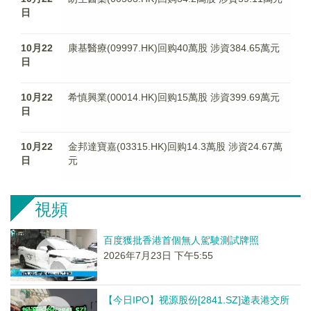
日
10月22
康基醫療(09997.HK)回购40萬股 涉資384.65萬元
日
10月22
希慎興業(00014.HK)回购15萬股 涉資399.69萬元
日
10月22
金邦達寶嘉(03315.HK)回购14.3萬股 涉資24.67萬
日
元
視頻
百度獲批香港首個無人駕駛測試牌照
2026年7月23日 下午5:55
【今日IPO】视源股份[2841.SZ]递表港交所