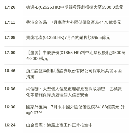
17:26
德適-B(02526.HK)中期歸母淨虧損擴大至5588.3萬元
17:11
香港金管局：7月底官方外匯儲備資產為4478億美元
17:08
寶龍地產(01238.HK)7月合約銷售額約5.5億元
17:00
【盈警】中慶股份(01855.HK)料中期除稅後虧損500萬
至2000萬元
16:46
浙江證監局對財通證券股份有限公司採取出具警示函
措施
16:36
網信辦：大型個人信息處理者應當採取加密、去標識
化等措施保障所處理個人信息安全
16:30
國家外匯局：7月末中國外匯儲備規模34188億美元 升
幅0.07%
16:24
山金國際：港股上市工作正常推進中