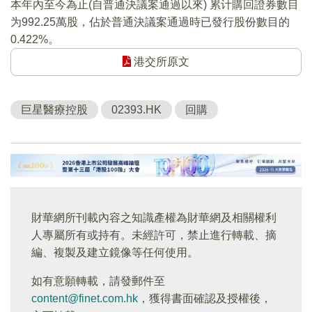
本年內至今為止(自普通決議案通過以來) 累计購回證券數目
为992.25萬股，佔於普通決議案通過時已發行股份數目的
0.422%。
港交所原文
巨星醫療控股
02393.HK
回購
財華網所刊載內容之知識產權為財華網及相關權利
人專屬所有或持有。未經許可，禁止進行轉載、摘
編、複製及建立鏡像等任何使用。
如有意願轉載，請發郵件至
content@finet.com.hk
，獲得書面確認及授權後，