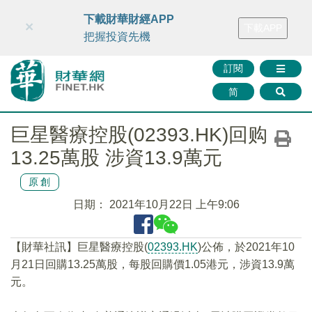
財華智庫網
FINTV
FINMETA
財華證券
媒體矩陣
下載財華財經APP
×
下載APP
智庫沙龍
聯絡我們
把握投資先機
訂閱
简
巨星醫療控股(02393.HK)回购
13.25萬股 涉資13.9萬元
原創
日期：
2021年10月22日 上午9:06
【財華社訊】巨星醫療控股(
02393.HK
)公佈，於2021年10
月21日回購13.25萬股，每股回購價1.05港元，涉資13.9萬
元。