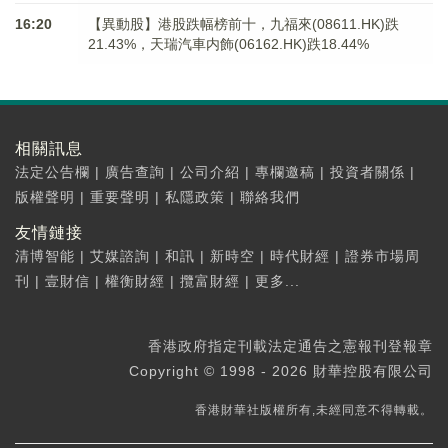
16:20
【異動股】港股跌幅榜前十，九福來(08611.HK)跌
21.43%，天瑞汽車内飾(06162.HK)跌18.44%
相關訊息
法定公告欄
|
廣告查詢
|
公司介紹
|
專欄邀稿
|
投資者關係
|
版權聲明
|
重要聲明
|
私隱政策
|
聯絡我們
友情鏈接
清博智能
|
艾媒諮詢
|
和訊
|
新時空
|
時代財經
|
證券市場周
刊
|
壹財信
|
權衡財經
|
攬富財經
|
更多...
香港政府指定刊載法定通告之憲報刊登報章
Copyright © 1998 - 2026 財華控股有限公司
香港財華社版權所有,未經同意不得轉載。