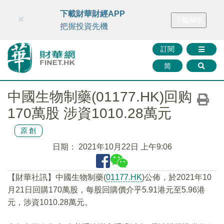
財華智庫網
FINTV
FINMETA
財華證券
媒體矩陣
下載財華財經APP
×
下載APP
智庫沙龍
聯絡我們
把握投資先機
訂閱
简
中國生物制藥(01177.HK)回购
170萬股 涉資1010.28萬元
原創
日期：
2021年10月22日 上午9:06
【財華社訊】中國生物制藥(
01177.HK
)公佈，於2021年10
月21日回購170萬股，每股回購價介乎5.91港元至5.96港
元，涉資1010.28萬元。