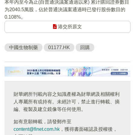
本年內至今為止(自普通決議案通過以來) 累计購回證券數目
为2040.5萬股，佔於普通決議案通過時已發行股份數目的
0.108%。
港交所原文
中國生物制藥
01177.HK
回購
財華網所刊載內容之知識產權為財華網及相關權利
人專屬所有或持有。未經許可，禁止進行轉載、摘
編、複製及建立鏡像等任何使用。
如有意願轉載，請發郵件至
content@finet.com.hk
，獲得書面確認及授權後，