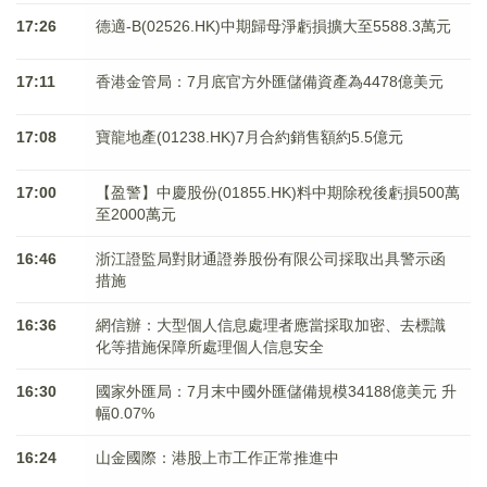
17:26
德適-B(02526.HK)中期歸母淨虧損擴大至5588.3萬元
17:11
香港金管局：7月底官方外匯儲備資產為4478億美元
17:08
寶龍地產(01238.HK)7月合約銷售額約5.5億元
17:00
【盈警】中慶股份(01855.HK)料中期除稅後虧損500萬
至2000萬元
16:46
浙江證監局對財通證券股份有限公司採取出具警示函
措施
16:36
網信辦：大型個人信息處理者應當採取加密、去標識
化等措施保障所處理個人信息安全
16:30
國家外匯局：7月末中國外匯儲備規模34188億美元 升
幅0.07%
16:24
山金國際：港股上市工作正常推進中