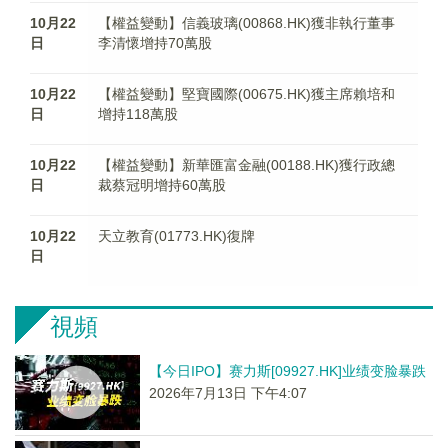
10月22
【權益變動】信義玻璃(00868.HK)獲非執行董事
日
李清懷增持70萬股
10月22
【權益變動】堅寶國際(00675.HK)獲主席賴培和
日
增持118萬股
10月22
【權益變動】新華匯富金融(00188.HK)獲行政總
日
裁蔡冠明增持60萬股
10月22
天立教育(01773.HK)復牌
日
視頻
【今日IPO】赛力斯[09927.HK]业绩变脸暴跌
2026年7月13日 下午4:07