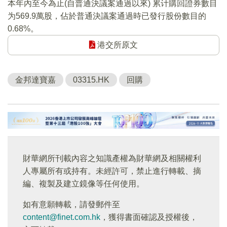
本年內至今為止(自普通決議案通過以來) 累计購回證券數目
为569.9萬股，佔於普通決議案通過時已發行股份數目的
0.68%。
港交所原文
金邦達寶嘉
03315.HK
回購
財華網所刊載內容之知識產權為財華網及相關權利
人專屬所有或持有。未經許可，禁止進行轉載、摘
編、複製及建立鏡像等任何使用。
如有意願轉載，請發郵件至
content@finet.com.hk
，獲得書面確認及授權後，