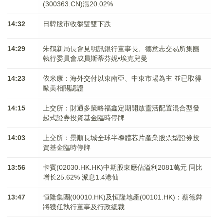
(300363.CN)漲20.02%
14:32
日韓股市收盤雙雙下跌
14:29
朱鶴新局長會見明訊銀行董事長、德意志交易所集團
執行委員會成員斯蒂芬妮•埃克兒曼
14:23
依米康：海外交付以東南亞、中東市場為主 並已取得
歐美相關認證
14:15
上交所：財通多策略福鑫定期開放靈活配置混合型發
起式證券投資基金臨時停牌
14:03
上交所：景順長城全球半導體芯片產業股票型證券投
資基金臨時停牌
13:56
卡賓(02030.HK.HK)中期股東應佔溢利2081萬元 同比
增长25.62% 派息1.4港仙
13:47
恒隆集團(00010.HK)及恒隆地產(00101.HK)：蔡德粦
將獲任執行董事及行政總裁