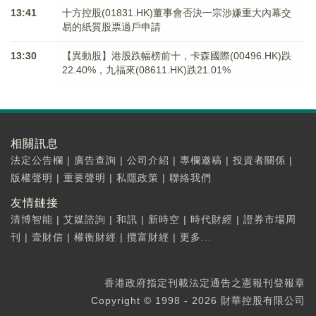
13:41
十方控股(01831.HK)董事會否決一宗涉嫌重大內幕交
易的紙質股票過戶申請
13:30
【異動股】港股跌幅榜前十，卡森國際(00496.HK)跌
22.40%，九福來(08611.HK)跌21.01%
相關訊息
法定公告欄
|
廣告查詢
|
公司介紹
|
專欄邀稿
|
投資者關係
|
版權聲明
|
重要聲明
|
私隱政策
|
聯絡我們
友情鏈接
清博智能
|
艾媒諮詢
|
和訊
|
新時空
|
時代財經
|
證券市場周
刊
|
壹財信
|
權衡財經
|
攬富財經
|
更多...
香港政府指定刊載法定通告之憲報刊登報章
Copyright © 1998 - 2026 財華控股有限公司