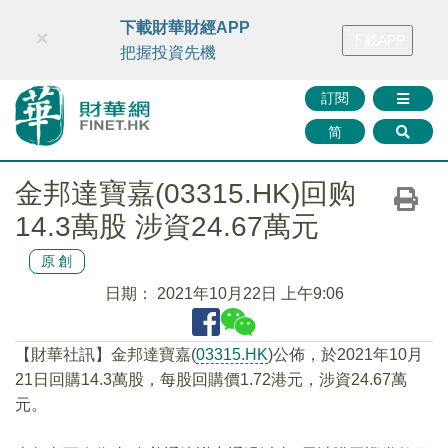
財華智庫網
FINTV
FINMETA
財華證券
媒體矩陣
下載財華財經APP
×
下載APP
智庫沙龍
聯絡我們
把握投資先機
訂閱
简
金邦達寶嘉(03315.HK)回购
14.3萬股 涉資24.67萬元
原創
日期：
2021年10月22日 上午9:06
【財華社訊】金邦達寶嘉(
03315.HK
)公佈，於2021年10月
21日回購14.3萬股，每股回購價1.72港元，涉資24.67萬
元。