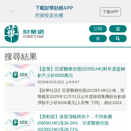
財華智庫網
FINTV
FINMETA
財華證券
媒體矩陣
下載財華財經APP
×
下載APP
智庫沙龍
聯絡我們
把握投資先機
訂閱
简
搜尋結果
【盈警】巨星醫療控股(02393.HK)料年度盈轉
虧不少於6500萬元
2026年03月20日 上午9:47
【財華社訊】巨星醫療控股(02393.HK)公佈，預
期截至2025年12月31日止年度錄得集團綜合虧損
淨額不少於6500萬元(人民幣,下同)，相比2024年
同期綜合純利約9.03...
【異動股】港股漲幅榜前十，不同集團
(06090.HK)漲34.24%，巨星醫療控股
(02393.HK)漲28.71%