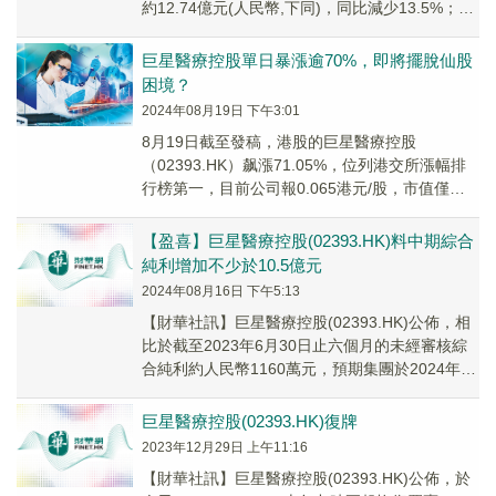
約12.74億元(人民幣,下同)，同比減少13.5%；歸
屬公司擁有人應佔溢利約...
巨星醫療控股單日暴漲逾70%，即將擺脫仙股
困境？
2024年08月19日 下午3:01
8月19日截至發稿，港股的巨星醫療控股
（02393.HK）飙漲71.05%，位列港交所漲幅排
行榜第一，目前公司報0.065港元/股，市值僅有
1.52億港元。
【盈喜】巨星醫療控股(02393.HK)料中期綜合
純利增加不少於10.5億元
2024年08月16日 下午5:13
【財華社訊】巨星醫療控股(02393.HK)公佈，相
比於截至2023年6月30日止六個月的未經審核綜
合純利約人民幣1160萬元，預期集團於2024年中
期的未經審核綜合純利將大幅增...
巨星醫療控股(02393.HK)復牌
2023年12月29日 上午11:16
【財華社訊】巨星醫療控股(02393.HK)公佈，於