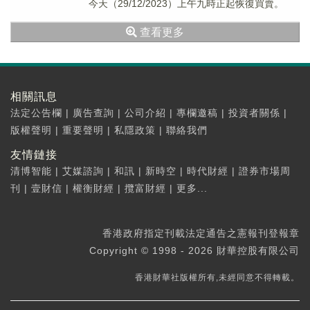
今天（29/12/2023）上午九時正起恢復買賣。
查看更多
相關訊息
法定公告欄
|
廣告查詢
|
公司介紹
|
專欄邀稿
|
投資者關係
|
版權聲明
|
重要聲明
|
私隱政策
|
聯絡我們
友情鏈接
清博智能
|
艾媒諮詢
|
和訊
|
新時空
|
時代財經
|
證券市場周
刊
|
壹財信
|
權衡財經
|
攬富財經
|
更多...
香港政府指定刊載法定通告之憲報刊登報章
Copyright © 1998 - 2026 財華控股有限公司
香港財華社版權所有,未經同意不得轉載。