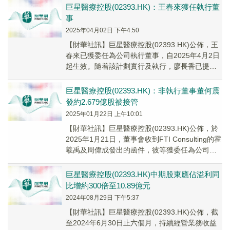
巨星醫療控股(02393.HK)：王春來獲任執行董
事
2025年04月02日 下午4:50
【財華社訊】巨星醫療控股(02393.HK)公佈，王
春來已獲委任為公司執行董事，自2025年4月2日
起生效。隨着該計劃實行及執行，廖長香已提呈
辭任公司行政總裁及董事會轄下投資委員...
巨星醫療控股(02393.HK)：非執行董事董何震
發約2.679億股被接管
2025年01月22日 上午10:01
【財華社訊】巨星醫療控股(02393.HK)公佈，於
2025年1月21日，董事會收到FTI Consulting的霍
羲禹及周偉成發出的函件，彼等獲委任為公司非
執行董事何震發所持2...
巨星醫療控股(02393.HK)中期股東應佔溢利同
比增約300倍至10.89億元
2024年08月29日 下午5:37
【財華社訊】巨星醫療控股(02393.HK)公佈，截
至2024年6月30日止六個月，持續經營業務收益