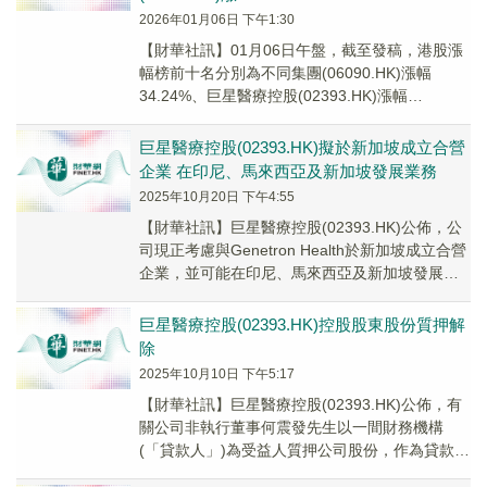
2026年01月06日 下午1:30
【財華社訊】01月06日午盤，截至發稿，港股漲
幅榜前十名分別為不同集團(06090.HK)漲幅
34.24%、巨星醫療控股(02393.HK)漲幅
28.71%、華僑城(亞洲)(03...
巨星醫療控股(02393.HK)擬於新加坡成立合營
企業 在印尼、馬來西亞及新加坡發展業務
2025年10月20日 下午4:55
【財華社訊】巨星醫療控股(02393.HK)公佈，公
司現正考慮與Genetron Health於新加坡成立合營
企業，並可能在印尼、馬來西亞及新加坡發展業
務。按照現時計劃，建議合營...
巨星醫療控股(02393.HK)控股股東股份質押解
除
2025年10月10日 下午5:17
【財華社訊】巨星醫療控股(02393.HK)公佈，有
關公司非執行董事何震發先生以一間財務機構
(「貸款人」)為受益人質押公司股份，作為貸款人
向何先生提供一筆貸款融資的抵押，及委任已...