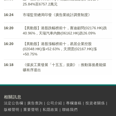
25.84%至6757.2萬元
16:24
市場監管總局印發《廣告業統計調查制度》
16:20
【異動股】港股跌幅榜前十，賽迪顧問(02176.HK)跌
40.96%，天瑞汽車内飾(06162.HK)跌26.09%
16:20
【異動股】港股漲幅榜前十，易居企業控股
(02048.HK)漲+52.63%，天潤雲(02167.HK)漲
+50.75%
16:18
《煤炭工業發展「十五五」規劃》：推動落後產能煤
礦有序退出
相關訊息
法定公告欄
|
廣告查詢
|
公司介紹
|
專欄邀稿
|
投資者關係
|
版權聲明
|
重要聲明
|
私隱政策
|
聯絡我們