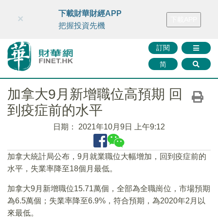
財華智庫網
FINTV
FINMETA
財華證券
媒體矩陣
下載財華財經APP
×
下載APP
智庫沙龍
聯絡我們
把握投資先機
訂閱
简
加拿大9月新增職位高預期 回
到疫症前的水平
日期：
2021年10月9日 上午9:12
加拿大統計局公布，9月就業職位大幅增加，回到疫症前的
水平，失業率降至18個月最低。
加拿大9月新增職位15.71萬個，全部為全職崗位，市場預期
為6.5萬個；失業率降至6.9%，符合預期，為2020年2月以
來最低。