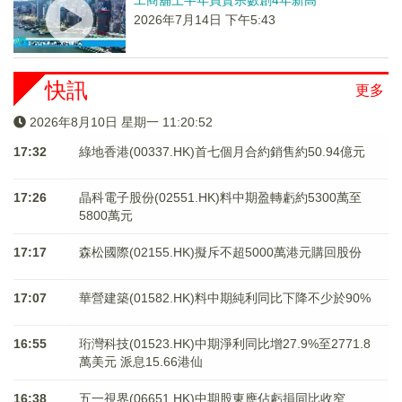
工商舖上半年買賣宗數創4年新高
2026年7月14日 下午5:43
快訊
更多
2026年8月10日 星期一 11:20:52
17:32
綠地香港(00337.HK)首七個月合約銷售約50.94億元
17:26
晶科電子股份(02551.HK)料中期盈轉虧約5300萬至
5800萬元
17:17
森松國際(02155.HK)擬斥不超5000萬港元購回股份
17:07
華營建築(01582.HK)料中期純利同比下降不少於90%
16:55
珩灣科技(01523.HK)中期淨利同比增27.9%至2771.8
萬美元 派息15.66港仙
16:38
五一視界(06651.HK)中期股東應佔虧損同比收窄