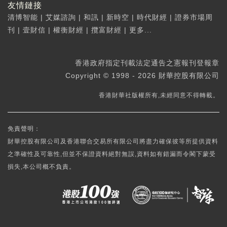
友情鏈接
清博智能
|
艾媒諮詢
|
和訊
|
新時空
|
時代財經
|
證券市場周
刊
|
壹財信
|
權衡財經
|
攬富財經
|
更多...
香港政府指定刊載法定通告之憲報刊登報章
Copyright © 1998 - 2026 財華控股有限公司
香港財華社版權所有,未經同意不得轉載。
免責聲明：
財華控股有限公司及香港聯合交易所有限公司將盡力確保彼等所提供資料
之準確性及可靠性,但並不保證資料絕對無誤,資料如有錯漏而令閣下蒙受
損失,本公司概不負責。