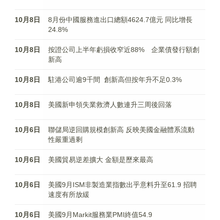
10月8日
8月份中國服務進出口總額4624.7億元 同比增長
24.8%
10月8日
按證公司上半年虧損收窄近88% 企業債發行額創
新高
10月8日
駐港公司逾9千間 創新高但按年升不足0.3%
10月8日
美國新申領失業救濟人數連升三周後回落
10月6日
聯儲局逆回購規模創新高 反映美國金融體系流動
性嚴重過剩
10月6日
美國貿易逆差擴大 金額是歷來最高
10月6日
美國9月ISM非製造業指數出乎意料升至61.9 招聘
速度有所放緩
10月6日
美國9月Markit服務業PMI終值54.9