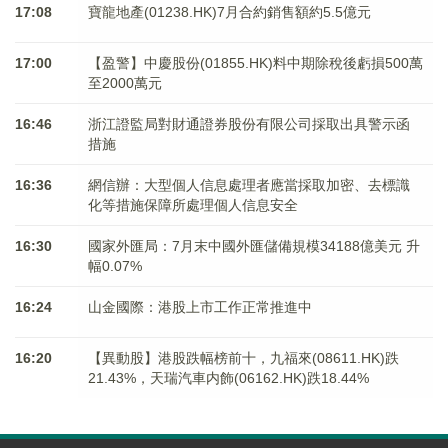
17:08
寶龍地產(01238.HK)7月合約銷售額約5.5億元
17:00
【盈警】中慶股份(01855.HK)料中期除稅後虧損500萬
至2000萬元
16:46
浙江證監局對財通證券股份有限公司採取出具警示函
措施
16:36
網信辦：大型個人信息處理者應當採取加密、去標識
化等措施保障所處理個人信息安全
16:30
國家外匯局：7月末中國外匯儲備規模34188億美元 升
幅0.07%
16:24
山金國際：港股上市工作正常推進中
16:20
【異動股】港股跌幅榜前十，九福來(08611.HK)跌
21.43%，天瑞汽車内飾(06162.HK)跌18.44%