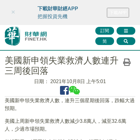
財華智庫網
FINTV
FINMETA
財華證券
媒體矩陣
下載財華財經APP
×
下載APP
智庫沙龍
聯絡我們
把握投資先機
訂閱
简
美國新申領失業救濟人數連升
三周後回落
日期：
2021年10月8日 上午5:01
美國新申領失業救濟人數，連升三個星期後回落，跌幅大過
預期。
美國上周新申領失業救濟人數減少3.8萬人，減至32.6萬
人，少過市場預期。