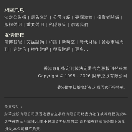
相關訊息
法定公告欄
|
廣告查詢
|
公司介紹
|
專欄邀稿
|
投資者關係
|
版權聲明
|
重要聲明
|
私隱政策
|
聯絡我們
友情鏈接
清博智能
|
艾媒諮詢
|
和訊
|
新時空
|
時代財經
|
證券市場周
刊
|
壹財信
|
權衡財經
|
攬富財經
|
更多...
香港政府指定刊載法定通告之憲報刊登報章
Copyright © 1998 - 2026 財華控股有限公司
香港財華社版權所有,未經同意不得轉載。
免責聲明：
財華控股有限公司及香港聯合交易所有限公司將盡力確保彼等所提供資料
之準確性及可靠性,但並不保證資料絕對無誤,資料如有錯漏而令閣下蒙受
損失,本公司概不負責。