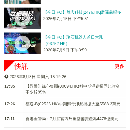
【今日IPO】胜宏科技[2476.HK]辟谣获唱多
2026年7月15日 下午5:51
【今日IPO】珞石机器人首日大涨
（03752.HK）
2026年7月9日 下午3:59
快訊
更多
2026年8月8日 星期六 15:19:26
17:35
【盈警】綠心集團(00094.HK)料中期淨虧損同比收窄
不少於85%
17:26
德適-B(02526.HK)中期歸母淨虧損擴大至5588.3萬元
17:11
香港金管局：7月底官方外匯儲備資產為4478億美元