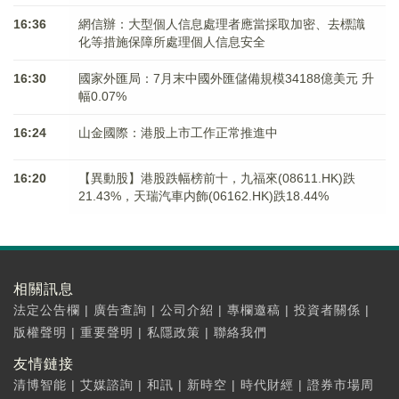
16:36
網信辦：大型個人信息處理者應當採取加密、去標識
化等措施保障所處理個人信息安全
16:30
國家外匯局：7月末中國外匯儲備規模34188億美元 升
幅0.07%
16:24
山金國際：港股上市工作正常推進中
16:20
【異動股】港股跌幅榜前十，九福來(08611.HK)跌
21.43%，天瑞汽車内飾(06162.HK)跌18.44%
相關訊息
法定公告欄
|
廣告查詢
|
公司介紹
|
專欄邀稿
|
投資者關係
|
版權聲明
|
重要聲明
|
私隱政策
|
聯絡我們
友情鏈接
清博智能
|
艾媒諮詢
|
和訊
|
新時空
|
時代財經
|
證券市場周