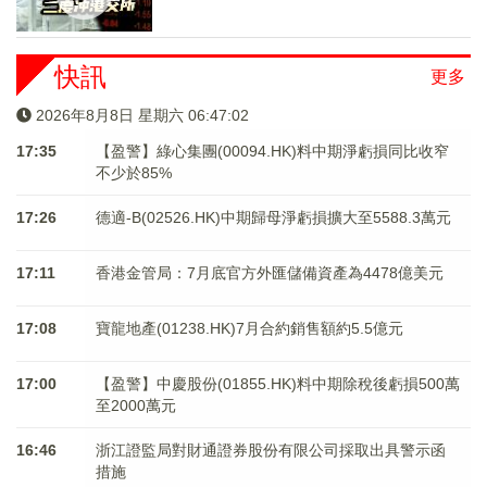
快訊
更多
2026年8月8日 星期六 06:47:02
17:35
【盈警】綠心集團(00094.HK)料中期淨虧損同比收窄
不少於85%
17:26
德適-B(02526.HK)中期歸母淨虧損擴大至5588.3萬元
17:11
香港金管局：7月底官方外匯儲備資產為4478億美元
17:08
寶龍地產(01238.HK)7月合約銷售額約5.5億元
17:00
【盈警】中慶股份(01855.HK)料中期除稅後虧損500萬
至2000萬元
16:46
浙江證監局對財通證券股份有限公司採取出具警示函
措施