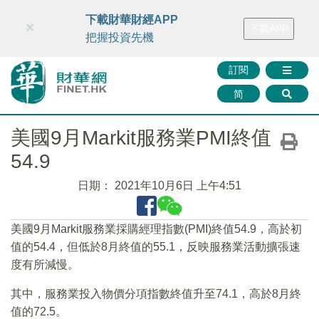
財華智庫網
FINTV
FINMETA
財華證券
媒體矩陣
下載財華財經APP
×
下載APP
智庫沙龍
聯絡我們
把握投資先機
訂閱
简
美國9月Markit服務業PMI終值
54.9
日期：
2021年10月6日 上午4:51
美國9月Markit服務業採購經理指數(PMI)終值54.9，高於初
值的54.4，但低於8月終值的55.1，反映服務業活動擴張速
度有所減慢。
其中，服務業投入物價分項指數終值升至74.1，高於8月終
值的72.5。