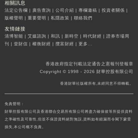
相關訊息
法定公告欄
|
廣告查詢
|
公司介紹
|
專欄邀稿
|
投資者關係
|
版權聲明
|
重要聲明
|
私隱政策
|
聯絡我們
友情鏈接
清博智能
|
艾媒諮詢
|
和訊
|
新時空
|
時代財經
|
證券市場周
刊
|
壹財信
|
權衡財經
|
攬富財經
|
更多...
香港政府指定刊載法定通告之憲報刊登報章
Copyright © 1998 - 2026 財華控股有限公司
香港財華社版權所有,未經同意不得轉載。
免責聲明：
財華控股有限公司及香港聯合交易所有限公司將盡力確保彼等所提供資料
之準確性及可靠性,但並不保證資料絕對無誤,資料如有錯漏而令閣下蒙受
損失,本公司概不負責。