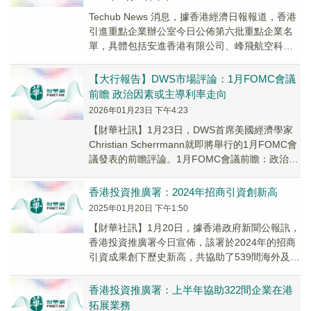
Techub News 消息，據香港經濟日報報道，香港
引進重點企業辦公室今日公佈第六批重點企業名
單，具體包括安進香港有限公司、峰飛航空科
技、Banking Circle Grou...
【大行報告】DWS市場評論：1月FOMC會議
前瞻 政治因素或主導利率走向
2026年01月23日 下午4:23
【財華社訊】1月23日，DWS首席美國經濟學家
Christian Scherrmann就即將舉行的1月FOMC會
議發表的前瞻評論。1月FOMC會議前瞻：政治因
素或主導利率走向。過...
香港投資推廣署：2024年招商引資創新高
2025年01月20日 下午1:50
【財華社訊】1月20日，據香港政府新聞公報訊，
香港投資推廣署今日宣佈，該署於2024年的招商
引資成果創下歷史新高，共協助了539間海外及內
地企業在港開設或擴展業務，按年升逾41%...
香港投資推廣署：上半年協助322間企業在港
拓展業務