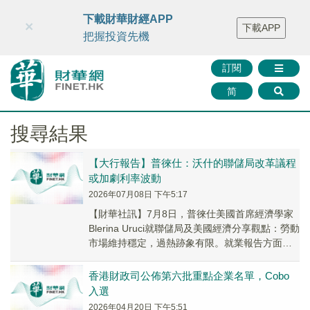
財華智庫網
FINTV
FINMETA
財華證券
媒體矩陣
下載財華財經APP
×
下載APP
智庫沙龍
聯絡我們
把握投資先機
訂閱
简
搜尋結果
【大行報告】普徠仕：沃什的聯儲局改革議程
或加劇利率波動
2026年07月08日 下午5:17
【財華社訊】7月8日，普徠仕美國首席經濟學家
Blerina Uruci就聯儲局及美國經濟分享觀點：勞動
市場維持穩定，過熱跡象有限。就業報告方面，
最新數據較預期疲弱，就業增長放緩，...
香港財政司公佈第六批重點企業名單，Cobo
入選
2026年04月20日 下午5:51