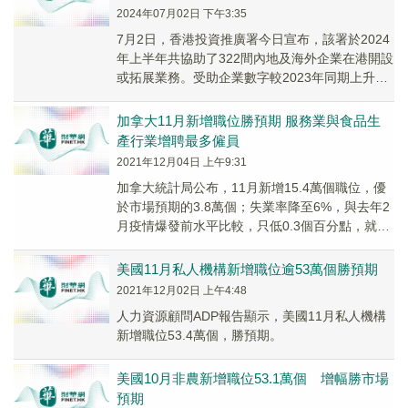
2024年07月02日 下午3:35
7月2日，香港投資推廣署今日宣布，該署於2024
年上半年共協助了322間內地及海外企業在港開設
或拓展業務。受助企業數字較2023年同期上升
43%，為香港經濟帶來達383億港元的投...
加拿大11月新增職位勝預期 服務業與食品生
產行業增聘最多僱員
2021年12月04日 上午9:31
加拿大統計局公布，11月新增15.4萬個職位，優
於市場預期的3.8萬個；失業率降至6%，與去年2
月疫情爆發前水平比較，只低0.3個百分點，就業
人數較去年2月為高。
美國11月私人機構新增職位逾53萬個勝預期
2021年12月02日 上午4:48
人力資源顧問ADP報告顯示，美國11月私人機構
新增職位53.4萬個，勝預期。
美國10月非農新增職位53.1萬個 增幅勝市場
預期