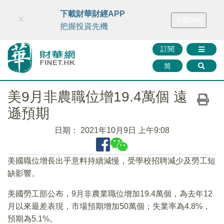
財華智庫網
FINTV
FINMETA
財華證券
媒體矩陣
下載財華財經APP
×
下載APP
智庫沙龍
聯絡我們
把握投資先機
訂閱
简
美9月非農職位增19.4萬個 遠
遜預期
日期：
2021年10月9日 上午9:08
美國職位增長出乎意料持續減慢，受學校招聘減少及勞工短
缺影響。
美國勞工部公布，9月非農業職位增加19.4萬個，為去年12
月以來最差表現，市場預期增加50萬個；失業率為4.8%，
預期為5.1%。