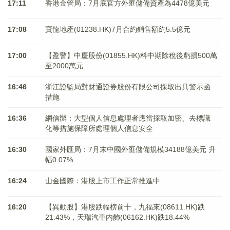
17:11
香港金管局：7月底官方外匯儲備資產為4478億美元
17:08
寶龍地產(01238.HK)7月合約銷售額約5.5億元
17:00
【盈警】中慶股份(01855.HK)料中期除稅後虧損500萬
至2000萬元
16:46
浙江證監局對財通證券股份有限公司採取出具警示函
措施
16:36
網信辦：大型個人信息處理者應當採取加密、去標識
化等措施保障所處理個人信息安全
16:30
國家外匯局：7月末中國外匯儲備規模34188億美元 升
幅0.07%
16:24
山金國際：港股上市工作正常推進中
16:20
【異動股】港股跌幅榜前十，九福來(08611.HK)跌
21.43%，天瑞汽車内飾(06162.HK)跌18.44%