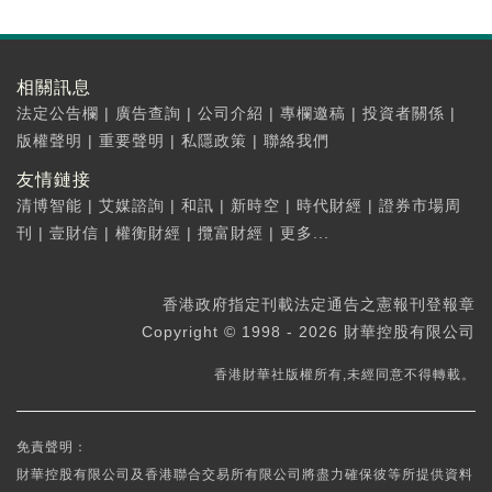
相關訊息
法定公告欄
|
廣告查詢
|
公司介紹
|
專欄邀稿
|
投資者關係
|
版權聲明
|
重要聲明
|
私隱政策
|
聯絡我們
友情鏈接
清博智能
|
艾媒諮詢
|
和訊
|
新時空
|
時代財經
|
證券市場周
刊
|
壹財信
|
權衡財經
|
攬富財經
|
更多...
香港政府指定刊載法定通告之憲報刊登報章
Copyright © 1998 - 2026 財華控股有限公司
香港財華社版權所有,未經同意不得轉載。
免責聲明：
財華控股有限公司及香港聯合交易所有限公司將盡力確保彼等所提供資料