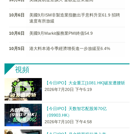
10月6日
美國9月ISM非製造業指數出乎意料升至61.9 招聘
速度有所放緩
10月6日
美國9月Markit服務業PMI終值54.9
10月5日
港大料本港今季經濟增長進一步放緩至6.4%
視頻
【今日IPO】大金重工[1081.HK]破发遭腰斩
2026年7月20日 下午5:19
【今日IPO】天数智芯配股筹70亿
（09903.HK）
2026年7月10日 下午4:58