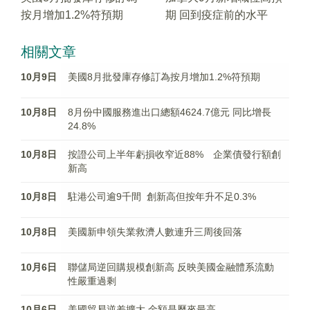
按月增加1.2%符預期
期 回到疫症前的水平
相關文章
10月9日
美國8月批發庫存修訂為按月增加1.2%符預期
10月8日
8月份中國服務進出口總額4624.7億元 同比增長
24.8%
10月8日
按證公司上半年虧損收窄近88% 企業債發行額創
新高
10月8日
駐港公司逾9千間 創新高但按年升不足0.3%
10月8日
美國新申領失業救濟人數連升三周後回落
10月6日
聯儲局逆回購規模創新高 反映美國金融體系流動
性嚴重過剩
10月6日
美國貿易逆差擴大 金額是歷來最高