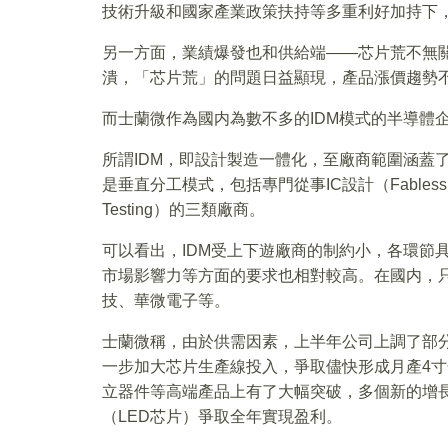
技術升級和國家產業政策扶持等多重利好加持下
另一方面，業績爆發也和供給端——芯片荒不無
潰，「芯片荒」的問題日益顯現，產品漲價趨勢
而士蘭微作為國内為數不多的IDM模式的半導體
所謂IDM，即設計製造一體化，至廠商範圍涵蓋
是垂直分工模式，包括專門從事IC設計（Fabless）
Testing）的三類廠商。
可以看出，IDM受上下遊廠商的制約小，各環節
市場影響力等方面的要求也相對較高。在國内，
技、華微電子等。
士蘭微稱，由於供需因素，上半年公司上調了部
一步加大芯片生產線投入，爭取儘快形成月產4寸
立器件等高端產品上有了大幅突破，多個新的增
（LED芯片）爭取全年實現盈利。