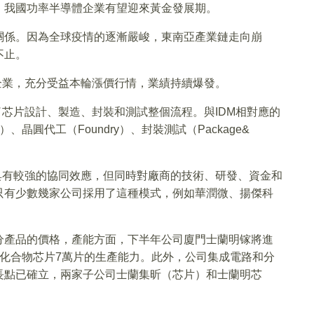
，我國功率半導體企業有望迎來黃金發展期。
關係。因為全球疫情的逐漸嚴峻，東南亞產業鏈走向崩
不止。
企業，充分受益本輪漲價行情，業績持續爆發。
了芯片設計、製造、封裝和測試整個流程。與IDM相對應的
、晶圓代工（Foundry）、封裝測試（Package&
具有較強的協同效應，但同時對廠商的技術、研發、資金和
只有少數幾家公司採用了這種模式，例如華潤微、揚傑科
分產品的價格，產能方面，下半年公司廈門士蘭明镓將進
化合物芯片7萬片的生產能力。此外，公司集成電路和分
長點已確立，兩家子公司士蘭集昕（芯片）和士蘭明芯