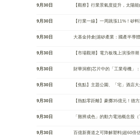
9月30日
【觀察】行業景氣度提升，太陽能(00
9月30日
【行業一線】一周跳漲11%！矽
9月30日
大基金持倉|滬矽產業：國產半導
9月30日
【市場觀潮】電力板塊上演漲停潮
9月30日
財華洞察|芯片中的「工業母機」：
9月30日
【焦點】主題公園、「宅」酒店大
9月30日
【熱點零距離】豪擲35億元！德方納
9月30日
「難辨成色」的動力電池概念股（
9月30日
百億新賽道之可降解塑料|超60倍估