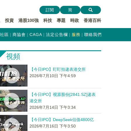
訂閱
简
遞
投資
港股100強
科技
專題
時政
香港百科
社區
商協會
CAGA
法定公告欄
服務
聯絡我們
視頻
【今日IPO】盯盯拍递表港交所
2026年7月10日 下午4:59
【今日IPO】视源股份[2841.SZ]递表
港交所
2026年7月14日 下午3:34
【今日IPO】DeepSeek估值4800亿
2026年7月16日 下午3:50