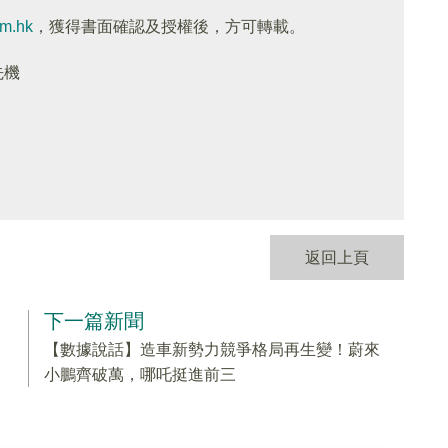
om.hk
，獲得書面確認及授權後，方可轉載。
先機
返回上頁
下一篇新聞
【數據說話】造車新勢力競爭格局再生變！蔚來
小鵬齊破萬，哪吒挺進前三