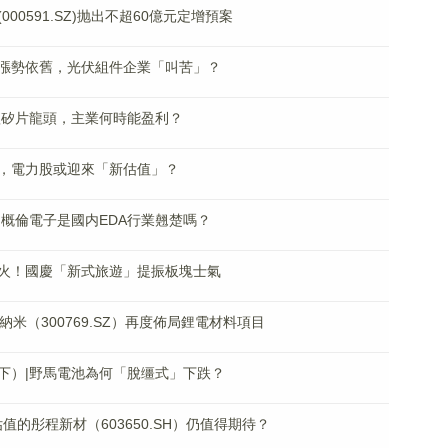
0591.SZ)抛出不超60億元定增預案
料漲勢依舊，光伏組件企業「叫苦」？
體矽片龍頭，主業何時能盈利？
，電力股或迎來「新估值」？
概倫電子是國内EDA行業翹楚嗎？
火！國慶「新式旅遊」提振板塊士氣
米（300769.SZ）再度佈局鋰電材料項目
下）|野馬電池為何「脫缰式」下跌？
值的彤程新材（603650.SH）仍值得期待？