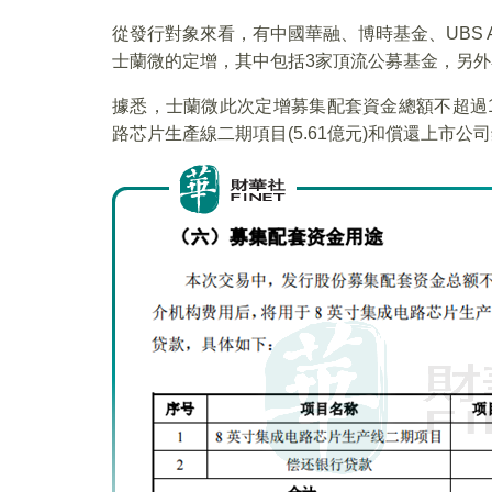
從發行對象來看，有中國華融、博時基金、UBS
士蘭微的定增，其中包括3家頂流公募基金，另外
據悉，士蘭微此次定增募集配套資金總額不超過1
路芯片生產線二期項目(5.61億元)和償還上市公司銀