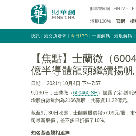
財華智庫網
FINTV
F
港股100強
官網
榜
快訊
港交所發佈
今日IPO
一圖解碼
港股解碼
【焦點】士蘭微（6004
億半導體龍頭繼續揚帆
日期：
2021年10月4日 下午7:57
9月30日，士蘭微（
600460.SH
）披露了定增情況
增股份數量約為2166萬股，共募資11.22億元。
截至9月30日收盤，士蘭微股價報57.09元/股
司最新股價，差不多只折價了10%。
知名基金競相追捧