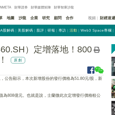
INMETA
財華證券
財華
媒體矩陣
財華
智庫沙龍
單
地圖
沙龍
企業
研究
顧問
合作
視頻
財經速
A股解碼
美股解碼
股評
研報
專訪
活動
Web3 Space專欄
60.SH）定增落地！800
！
原創
，公告顯示，本次新增股份的發行價格為51.80元/股，新
，市值為808億元。也就是說，士蘭微此次定增發行價格較公