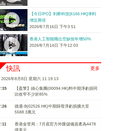
【今日IPO】剑桥科技[6166.HK]净利
增近两倍
2026年7月16日 下午3:51
香港人工智能職位空缺按年增50%
2026年7月14日 下午12:03
快訊
更多
2026年8月8日 星期六 11:19:14
7:35
【盈警】綠心集團(00094.HK)料中期淨虧損同
比收窄不少於85%
7:26
德適-B(02526.HK)中期歸母淨虧損擴大至
5588.3萬元
7:11
香港金管局：7月底官方外匯儲備資產為4478
億美元