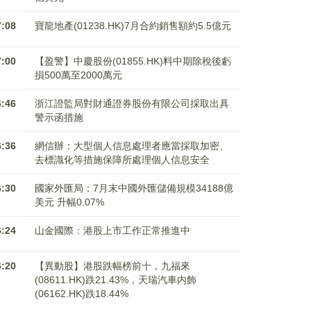
7:08
寶龍地產(01238.HK)7月合約銷售額約5.5億元
7:00
【盈警】中慶股份(01855.HK)料中期除稅後虧
損500萬至2000萬元
6:46
浙江證監局對財通證券股份有限公司採取出具
警示函措施
6:36
網信辦：大型個人信息處理者應當採取加密、
去標識化等措施保障所處理個人信息安全
6:30
國家外匯局：7月末中國外匯儲備規模34188億
美元 升幅0.07%
6:24
山金國際：港股上市工作正常推進中
6:20
【異動股】港股跌幅榜前十，九福來
(08611.HK)跌21.43%，天瑞汽車内飾
(06162.HK)跌18.44%