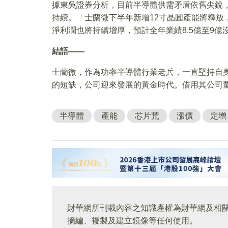
據東吳證券分析，目前半導體供需矛盾依舊尖銳
持續。「士蘭微下半年新增12寸晶圓產能將釋放
淨利潤也將持續增厚，預計全年業績8.5億至9億
結語——
士蘭微，作為功率半導體行業老兵，一直堅持自身
的短缺，公司迎來發展的黃金時代。借用其公司
半導體
產能
芯片荒
漲價
定增
財華網所刊載內容之知識產權為財華網及相
摘編、複製及建立鏡像等任何使用。