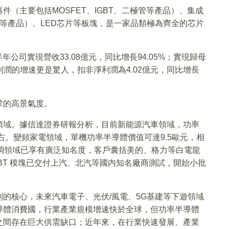
（主要包括MOSFET、IGBT、二極管等產品）、集成
SoC等產品）、LED芯片等板塊，是一家品類極為齊全的芯片
年公司實現營收33.08億元，同比增長94.05%；實現歸母
淨利潤的增速更是驚人，扣非淨利潤為4.02億元，同比增長
求的高景氣度。
領域。據信達證券研報分析，目前新能源汽車領域，功率
右。變頻家電領域，單機功率半導體價值可達9.5歐元，相
調領域已享有廣泛知名度，客戶囊括美的、格力等白電龍
BT 模塊已交付上汽、北汽等國内知名廠商測試，開始小批
的核心，未來汽車電子、光伏/風電、5G基建等下遊領域
導體消費國，行業產業規模增速快於全球，但功率半導體
之間存在巨大供需缺口；近年來，在行業快速發展、產業