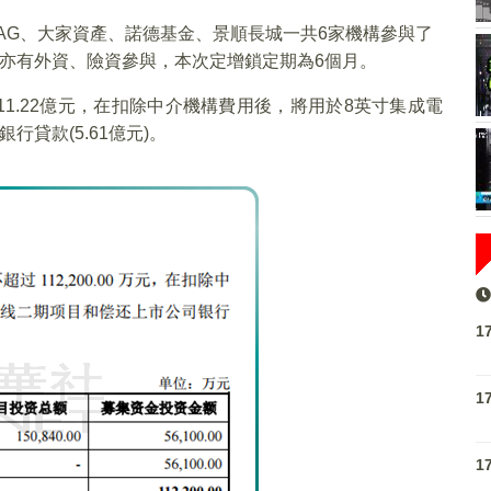
 AG、大家資產、諾德基金、景順長城一共6家機構參與了
亦有外資、險資參與，本次定增鎖定期為6個月。
1.22億元，在扣除中介機構費用後，將用於8英寸集成電
行貸款(5.61億元)。
1
1
1