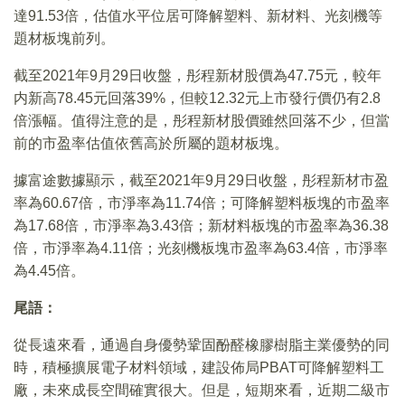
達91.53倍，估值水平位居可降解塑料、新材料、光刻機等
題材板塊前列。
截至2021年9月29日收盤，彤程新材股價為47.75元，較年
内新高78.45元回落39%，但較12.32元上市發行價仍有2.8
倍漲幅。值得注意的是，彤程新材股價雖然回落不少，但當
前的市盈率估值依舊高於所屬的題材板塊。
據富途數據顯示，截至2021年9月29日收盤，彤程新材市盈
率為60.67倍，市淨率為11.74倍；可降解塑料板塊的市盈率
為17.68倍，市淨率為3.43倍；新材料板塊的市盈率為36.38
倍，市淨率為4.11倍；光刻機板塊市盈率為63.4倍，市淨率
為4.45倍。
尾語：
從長遠來看，通過自身優勢鞏固酚醛橡膠樹脂主業優勢的同
時，積極擴展電子材料領域，建設佈局PBAT可降解塑料工
廠，未來成長空間確實很大。但是，短期來看，近期二級市