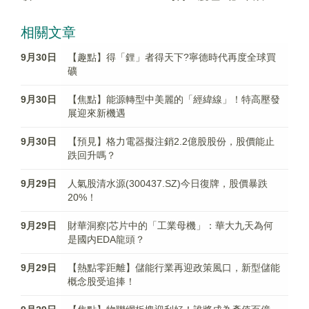
相關文章
9月30日
【趣點】得「鋰」者得天下?寧德時代再度全球買
礦
9月30日
【焦點】能源轉型中美麗的「經緯線」！特高壓發
展迎來新機遇
9月30日
【預見】格力電器擬注銷2.2億股股份，股價能止
跌回升嗎？
9月29日
人氣股清水源(300437.SZ)今日復牌，股價暴跌
20%！
9月29日
財華洞察|芯片中的「工業母機」：華大九天為何
是國内EDA龍頭？
9月29日
【熱點零距離】儲能行業再迎政策風口，新型儲能
概念股受追捧！