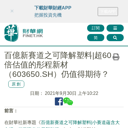
財華智庫網
FINTV
FINMETA
財華證券
媒體矩陣
下載財華財經APP
×
下載APP
智庫沙龍
聯絡我們
把握投資先機
訂閱
简
百億新賽道之可降解塑料|超60
倍估值的彤程新材
（603650.SH）仍值得期待？
原創
日期：
2021年9月30日 上午10:22
前言：
在財華社新專題《
百億新賽道之可降解塑料|小賽道蘊含大