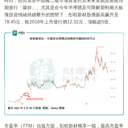
時日；然而這並不阻礙二級市場資金對其未來業績及產能預
期進行「爆炒」。尤其是在今年半導體及可降解塑料兩大板
塊投資情緒持續攀升的態勢下，彤程新材股價最高飙升至
78.45元，較2018年上市發行價12.32元，漲幅超5倍。
市盈率（TTM）估值方面，彤程新材獨享一檔，最高市盈率