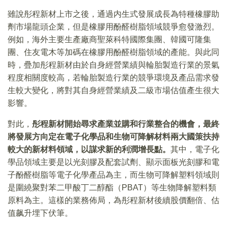
雖說彤程新材上市之後，通過内生式發展成長為特種橡膠助
劑市場龍頭企業，但是橡膠用酚醛樹脂領域競爭愈發激烈。
例如，海外主要生產廠商聖萊科特國際集團、韓國可隆集
團、住友電木等加碼在橡膠用酚醛樹脂領域的產能。與此同
時，疊加彤程新材由於自身經營業績與輪胎製造行業的景氣
程度相關度較高，若輪胎製造行業的競爭環境及產品需求發
生較大變化，將對其自身經營業績及二級市場估值產生很大
影響。
對此，
彤程新材開始尋求產業並購和行業整合的機會，最終
將發展方向定在電子化學品和生物可降解材料兩大國策扶持
較大的新材料領域，以謀求新的利潤增長點。
其中，電子化
學品領域主要是以光刻膠及配套試劑、顯示面板光刻膠和電
子酚醛樹脂等電子化學產品為主，而生物可降解塑料領域則
是圍繞聚對苯二甲酸丁二醇酯（PBAT）等生物降解塑料類
原料為主。這樣的業務佈局，為彤程新材後續股價翻倍、估
值飙升埋下伏筆。