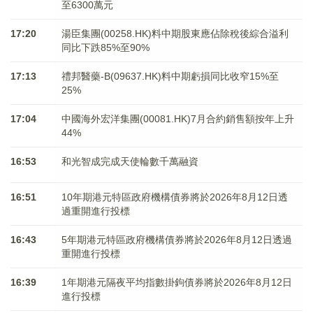
至6300萬元
17:20
湯臣集團(00258.HK)料中期股東應佔除稅後綜合溢利
同比下跌85%至90%
17:13
禮邦醫藥-B(09637.HK)料中期虧損同比收窄15%至
25%
17:04
中國海外宏洋集團(00081.HK)7月合約銷售額按年上升
44%
16:53
和光智成完成天使輪數千萬融資
16:51
10年期港元特區政府機構債券將於2026年8月12日透
過重開進行投標
16:43
5年期港元特區政府機構債券將於2026年8月12日透過
重開進行投標
16:39
1年期港元隔夜平均指數掛鉤債券將於2026年8月12日
進行投標