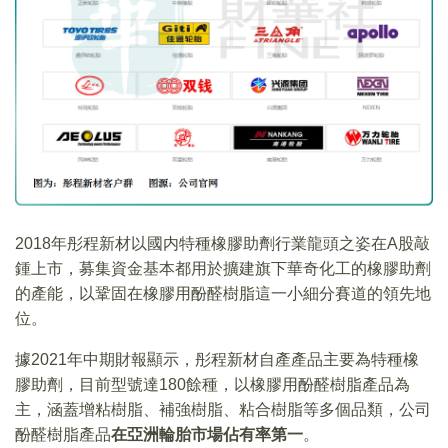
2018年彤程新材以國内特種橡膠助劑行業龍頭之姿在A股敲
鍾上市，募集資金基本都用於擴建旗下華奇化工的橡膠助劑
的產能，以鞏固在橡膠用酚醛樹脂這一小細分賽道的領先地
位。
據2021年中期財報顯示，彤程新材自產產品主要為特種橡
膠助劑，目前型號達180餘種，以橡膠用酚醛樹脂產品為
主，涵蓋增粘樹脂、補強樹脂、粘合樹脂等多個品類，公司
酚醛樹脂產品
在亞洲輪胎市場佔有率第一
。