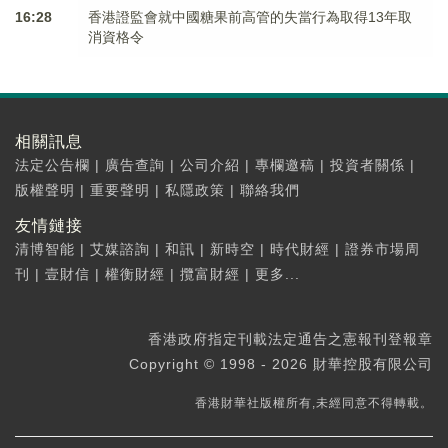
16:28
香港證監會就中國糖果前高管的失當行為取得13年取
消資格令
相關訊息
法定公告欄
|
廣告查詢
|
公司介紹
|
專欄邀稿
|
投資者關係
|
版權聲明
|
重要聲明
|
私隱政策
|
聯絡我們
友情鏈接
清博智能
|
艾媒諮詢
|
和訊
|
新時空
|
時代財經
|
證券市場周
刊
|
壹財信
|
權衡財經
|
攬富財經
|
更多...
香港政府指定刊載法定通告之憲報刊登報章
Copyright © 1998 - 2026 財華控股有限公司
香港財華社版權所有,未經同意不得轉載。