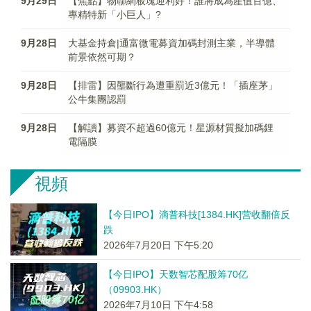
9月29日
【焦點】物聯網板塊迎利好！誰將成為產值百億、
專精特新「小巨人」?
9月28日
大基金持倉|通富微電募資加碼封測主業，半導體
前景依然可期？
9月28日
【排雷】因壟斷行為遭重罰近3億元！「插座茅」
公牛集團認罰
9月28日
【解讀】募資不超過60億元！星源材質擬加碼鋰
電隔膜
視頻
【今日IPO】滴普科技[1384.HK]营收翻倍反
跌
2026年7月20日 下午5:20
【今日IPO】天数智芯配股筹70亿
（09903.HK）
2026年7月10日 下午4:58