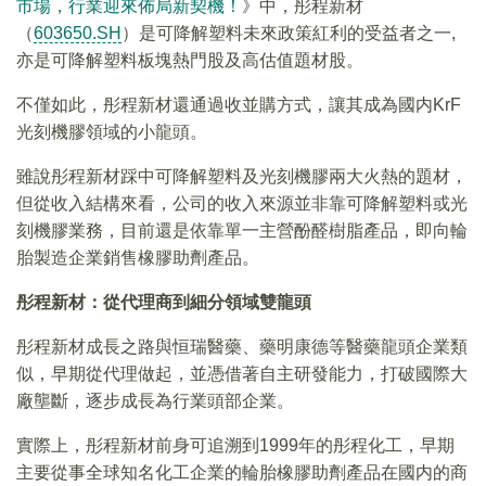
市場，行業迎來佈局新契機！
》中，彤程新材
（
603650.SH
）是可降解塑料未來政策紅利的受益者之一,
亦是可降解塑料板塊熱門股及高估值題材股。
不僅如此，彤程新材還通過收並購方式，讓其成為國内KrF
光刻機膠領域的小龍頭。
雖說彤程新材踩中可降解塑料及光刻機膠兩大火熱的題材，
但從收入結構來看，公司的收入來源並非靠可降解塑料或光
刻機膠業務，目前還是依靠單一主營酚醛樹脂產品，即向輪
胎製造企業銷售橡膠助劑產品。
彤程新材：從代理商到細分領域雙龍頭
彤程新材成長之路與恒瑞醫藥、藥明康德等醫藥龍頭企業類
似，早期從代理做起，並憑借著自主研發能力，打破國際大
廠壟斷，逐步成長為行業頭部企業。
實際上，彤程新材前身可追溯到1999年的彤程化工，早期
主要從事全球知名化工企業的輪胎橡膠助劑產品在國内的商