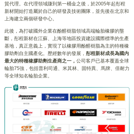
貿代理。在代理領域賺到第一桶金之後，於2005年起彤程
新材開始打造屬於自己的研發及技術團隊，並先後在北京和
上海建立兩個研發中心。
此後，為打破國外企業在酚醛樹脂領域高端輪胎橡膠的壟
斷，彤程新材在江蘇、上海等地區投資建設國際標準的生產
基地，真正意義上，實現了以橡膠用酚醛樹脂為主的特種橡
膠助劑自主國產化。歷經數年的發展，
彤程新材成長為國内
最大的特種橡膠助劑生產商之一，
公司客戶已基本覆蓋全球
輪胎75強，包括普利司通、米其林、固特異、馬牌、倍耐力
等全球知名輪胎企業。