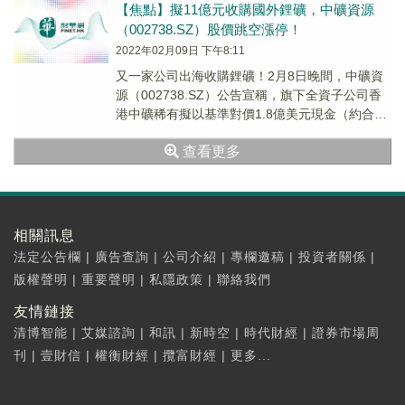
【焦點】擬11億元收購國外鋰礦，中礦資源
（002738.SZ）股價跳空漲停！
2022年02月09日 下午8:11
又一家公司出海收購鋰礦！2月8日晚間，中礦資
源（002738.SZ）公告宣稱，旗下全資子公司香
港中礦稀有擬以基準對價1.8億美元現金（約合人
民幣11.46億元），收購AMMS和S...
查看更多
相關訊息
法定公告欄
|
廣告查詢
|
公司介紹
|
專欄邀稿
|
投資者關係
|
版權聲明
|
重要聲明
|
私隱政策
|
聯絡我們
友情鏈接
清博智能
|
艾媒諮詢
|
和訊
|
新時空
|
時代財經
|
證券市場周
刊
|
壹財信
|
權衡財經
|
攬富財經
|
更多...