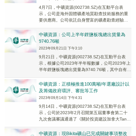
4月7日，中礦資源(002738.SZ)在互動平台表
示，公司是海外固體礦產地質勘查技術服務的重
要供應商。公司依託自身豐富的礦產勘查經驗和
技術優勢，為眾多中國大型礦業企業「走出
去」...
中礦資源：公司上半年鋰鹽板塊總出貨量為
9740.76噸
2023年09月21日 下午3:10
9月21日，中礦資源(002738.SZ)在互動平台表
示，根據公司2023年半年報數據，公司2023年上
半年鋰鹽板塊總出貨量為9740.76噸，其中自有礦
實現的鋰鹽出貨量為739...
中礦資源：正積極推進100萬噸/年選廠設計以
及籌備政府環評、審批等工作
2023年09月14日 下午4:31
9月14日，中礦資源(002738.SZ)在互動平台表
示，公司於2023年2月召開第五屆董事會第二十
九次會議審議通過了《關於投資建設加拿大Tanco
礦區100萬噸/年採選項目的議...
中礦資源：現Bikita礦山已完成關鍵事項整改