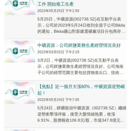
工作 開始複工生產
2023年05月25日 下午1:50
5月25日，中礦資源(002738.SZ)在互動平台表
示，公司於2023年5月24日收到全資子公司Bikita
的通知，Bikita礦山對新建選礦廠項目分包商存在
的勞工管理等有關問...
中礦資源：公司鋰鹽業務生產經營情況良好
2023年03月02日 下午2:19
3月2日，中礦資源(002738.SZ)在互動平台表
示，公司鋰鹽業務生產經營情況良好。公司海南
子公司的經營范圍主要包括貨物進出口、技術進
出口、新材料技術研發和金屬礦石銷售等。
【焦點】近一個月大漲60%，中礦資源逆勢崛
起！
2022年05月24日 下午7:35
5月24日，鋰礦龍頭中礦資源（002738.SZ）繼續
逆勢衝擊漲停板，後受大盤情緒拖累，收漲
6.91%，股價報收106.8元/股，市值347.8億元，
距離前期高點僅一步之遙。自4...