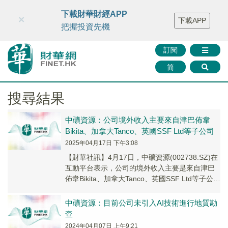
財華智庫網
FINTV
FINMETA
財華證券
媒體矩陣
下載財華財經APP
×
下載APP
智庫沙龍
聯絡我們
把握投資先機
訂閱
简
搜尋結果
中礦資源：公司境外收入主要來自津巴佈韋
Bikita、加拿大Tanco、英國SSF Ltd等子公司
2025年04月17日 下午3:08
【財華社訊】4月17日，中礦資源(002738.SZ)在
互動平台表示，公司的境外收入主要是來自津巴
佈韋Bikita、加拿大Tanco、英國SSF Ltd等子公
司。公司的铯铷鹽、鋰...
中礦資源：目前公司未引入AI技術進行地質勘
查
2024年04月07日 上午9:21