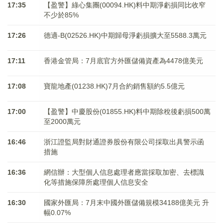
17:35
【盈警】綠心集團(00094.HK)料中期淨虧損同比收窄
不少於85%
17:26
德適-B(02526.HK)中期歸母淨虧損擴大至5588.3萬元
17:11
香港金管局：7月底官方外匯儲備資產為4478億美元
17:08
寶龍地產(01238.HK)7月合約銷售額約5.5億元
17:00
【盈警】中慶股份(01855.HK)料中期除稅後虧損500萬
至2000萬元
16:46
浙江證監局對財通證券股份有限公司採取出具警示函
措施
16:36
網信辦：大型個人信息處理者應當採取加密、去標識
化等措施保障所處理個人信息安全
16:30
國家外匯局：7月末中國外匯儲備規模34188億美元 升
幅0.07%