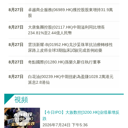
8月27日
卓越商企服務(06989.HK)獲控股股東增持31.9萬
股
8月27日
大唐集團控股(02117.HK)中期溢利同比增長
234.81%至2.44億人民幣
8月27日
雲頂新耀-B(01952.HK)戈沙妥珠單抗治療轉移性
尿路上皮癌全球3期臨床試驗完成首例給藥
8月27日
奇點國際(01280.HK)孫樂久辭任執行董事
8月27日
白花油(00239.HK)中期扭虧為盈賺1028.2萬港元
派息2.8港仙
視頻
【今日IPO】大族数控[3200.HK]业绩暴增反
跌
2026年7月24日 下午5:36