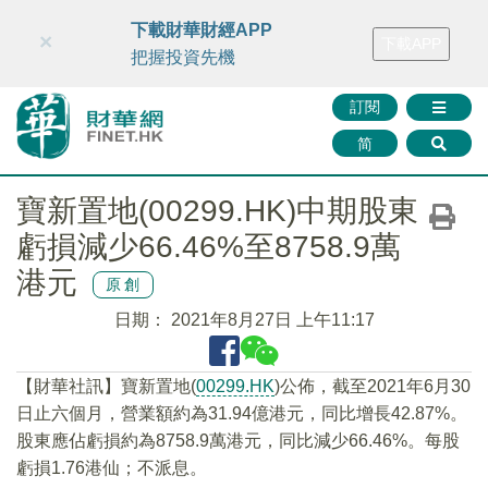
財華智庫網
FINTV
FINMETA
財華證券
媒體矩陣
下載財華財經APP
×
下載APP
智庫沙龍
聯絡我們
把握投資先機
訂閱
简
寶新置地(00299.HK)中期股東
虧損減少66.46%至8758.9萬
港元
原創
日期：
2021年8月27日 上午11:17
【財華社訊】寶新置地(
00299.HK
)公佈，截至2021年6月30
日止六個月，營業額約為31.94億港元，同比增長42.87%。
股東應佔虧損約為8758.9萬港元，同比減少66.46%。每股
虧損1.76港仙；不派息。