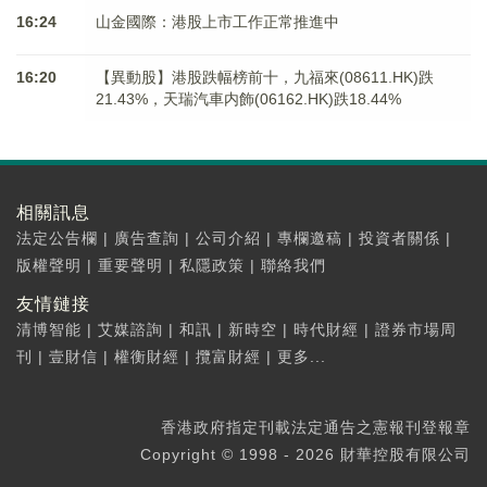
16:24
山金國際：港股上市工作正常推進中
16:20
【異動股】港股跌幅榜前十，九福來(08611.HK)跌
21.43%，天瑞汽車内飾(06162.HK)跌18.44%
相關訊息
法定公告欄
|
廣告查詢
|
公司介紹
|
專欄邀稿
|
投資者關係
|
版權聲明
|
重要聲明
|
私隱政策
|
聯絡我們
友情鏈接
清博智能
|
艾媒諮詢
|
和訊
|
新時空
|
時代財經
|
證券市場周
刊
|
壹財信
|
權衡財經
|
攬富財經
|
更多...
香港政府指定刊載法定通告之憲報刊登報章
Copyright © 1998 - 2026 財華控股有限公司