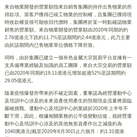
來自物業開發的營業額指來自銷售集團的持作出售物業的所
得款項。當客戶獲得已竣工物業的控制權，且集團已獲得現
時收款權並很可能收回代價時，集團將於某一時點確認物業
銷售的營業額。來自物業開發的營業額由2020年同期的約
2.76億港元下跌約11.7%至該期間約2.44億港元，此乃主要
由於該期間内已售物業單位價格下降所致。
同時，由於集團已建立一個有色金屬大宗貿易平台並擁有一
支具備專業經驗及知識的員工團隊，來自大宗交易的營業額
已由2020年同期約19.11億港元增加超過52%至該期間約
29.05億港元。
隨著疫情爆發所帶來的不確定因素，董事認為經營運動中心
及培訓中心涉及的未來資產使用產生的預期現金流量將面臨
嚴峻挑戰。運動中心及培訓中心的業績於2020年上半年不
斷下滑，因此，根據相關業務的公平值變動估值，就經營運
動中心及培訓中心涉及的其他無形資產作出之減值約為
1040萬港元(截至2020年6月30日止六個月：約1.31億港