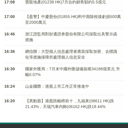
17:08
寶龍地產(01238.HK)7月合約銷售額約5.5億元
17:00
【盈警】中慶股份(01855.HK)料中期除稅後虧損500萬
至2000萬元
16:46
浙江證監局對財通證券股份有限公司採取出具警示函
措施
16:36
網信辦：大型個人信息處理者應當採取加密、去標識
化等措施保障所處理個人信息安全
16:30
國家外匯局：7月末中國外匯儲備規模34188億美元 升
幅0.07%
16:24
山金國際：港股上市工作正常推進中
16:20
【異動股】港股跌幅榜前十，九福來(08611.HK)跌
21.43%，天瑞汽車内飾(06162.HK)跌18.44%