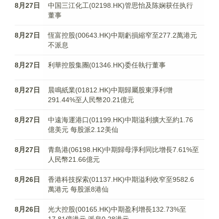
8月27日
中国三江化工(02198.HK)管思怡及陈娴获任执行
董事
8月27日
恆富控股(00643.HK)中期虧損縮窄至277.2萬港元
不派息
8月27日
利華控股集團(01346.HK)委任執行董事
8月27日
晨鳴紙業(01812.HK)中期歸屬股東淨利增
291.44%至人民幣20.21億元
8月27日
中遠海運港口(01199.HK)中期溢利擴大至約1.76
億美元 每股派2.12美仙
8月27日
青島港(06198.HK)中期歸母淨利同比增長7.61%至
人民幣21.66億元
8月26日
香港科技探索(01137.HK)中期溢利收窄至9582.6
萬港元 每股派8港仙
8月26日
光大控股(00165.HK)中期盈利增長132.73%至