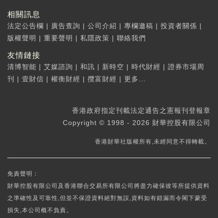
相關訊息
法定公告欄
|
廣告查詢
|
公司介紹
|
專欄邀稿
|
投資者關係
|
版權聲明
|
重要聲明
|
私隱政策
|
聯絡我們
友情鏈接
清博智能
|
艾媒諮詢
|
和訊
|
新時空
|
時代財經
|
證券市場周
刊
|
壹財信
|
權衡財經
|
攬富財經
|
更多...
香港政府指定刊載法定通告之憲報刊登報章
Copyright © 1998 - 2026 財華控股有限公司
香港財華社版權所有,未經同意不得轉載。
免責聲明：
財華控股有限公司及香港聯合交易所有限公司將盡力確保彼等所提供資料
之準確性及可靠性,但並不保證資料絕對無誤,資料如有錯漏而令閣下蒙受
損失,本公司概不負責。