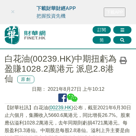
財華智庫網
FINTV
FINMETA
財華證券
媒體矩陣
下載財華財經APP
×
下載APP
智庫沙龍
聯絡我們
把握投資先機
訂閱
简
白花油(00239.HK)中期扭虧為
盈賺1028.2萬港元 派息2.8港
仙
原創
日期：
2021年8月27日 上午10:12
【財華社訊】白花油(
00239.HK
)公布，截至2021年6月30日
止六個月，集團收入5660.6萬港元，同比增長26.7%。股東
應佔溢利1028.2萬港元，去年同期則虧損4721萬港元。每
股盈利3.3港仙。中期股息每股2.8港仙。溢利上升主要是由