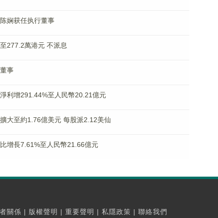
怡及陈娴获任执行董事
至277.2萬港元 不派息
行董事
淨利增291.44%至人民幣20.21億元
利擴大至約1.76億美元 每股派2.12美仙
比增長7.61%至人民幣21.66億元
者關係
|
版權聲明
|
重要聲明
|
私隱政策
|
聯絡我們