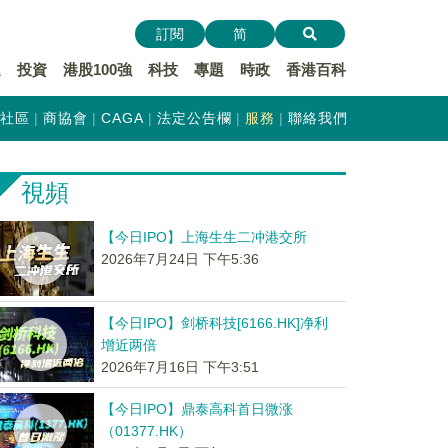
訂閱
简
遞
投資
港股100強
科技
專題
時政
香港百科
社區
商協會
CAGA
法定公告欄
服務
聯絡我們
視頻
【今日IPO】上海生生二冲港交所
2026年7月24日 下午5:36
【今日IPO】剑桥科技[6166.HK]净利
增近两倍
2026年7月16日 下午3:51
【今日IPO】鼎泰高科首日微涨
（01377.HK）