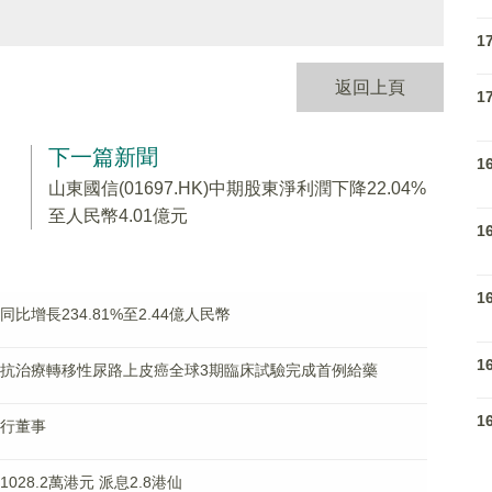
1
返回上頁
1
下一篇新聞
1
山東國信(01697.HK)中期股東淨利潤下降22.04%
至人民幣4.01億元
1
1
同比增長234.81%至2.44億人民幣
1
沙妥珠單抗治療轉移性尿路上皮癌全球3期臨床試驗完成首例給藥
1
執行董事
1028.2萬港元 派息2.8港仙