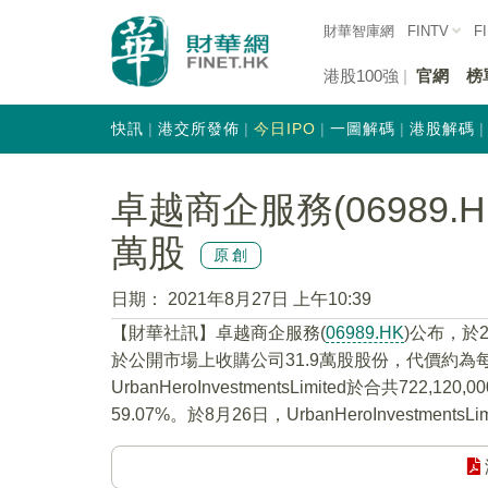
財華智庫網
FINTV
F
港股100強
官網
榜
快訊
港交所發佈
今日IPO
一圖解碼
港股解碼
卓越商企服務(06989.
萬股
原創
日期：
2021年8月27日 上午10:39
【財華社訊】卓越商企服務(
06989.HK
)公布，於20
於公開市場上收購公司31.9萬股股份，代價約為每
UrbanHeroInvestmentsLimited於合共
59.07%。於8月26日，UrbanHeroInvestmen