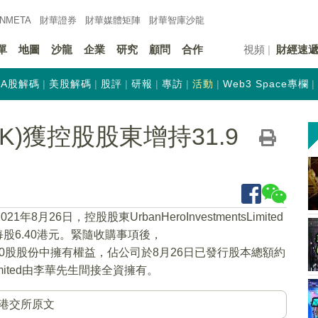
INMETA
財華證券
財華
媒體矩陣
財華
智庫沙龍
單
地圖
沙龍
企業
研究
顧問
合作
視頻
財經速
A股解碼
美股解碼
股評
研報
專訪
活動
Web3 Space專欄
HK)獲控股股東增持31.9
21年8月26日，控股股東UrbanHeroInvestmentsLimited
股6.40港元。緊隨收購事項後，
722,120,000股股份中擁有權益，佔公司於8月26日已發行股本總額約
tsLimited由李華先生間接全資擁有。
港交所原文