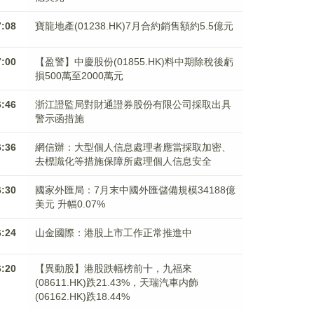
7:08
寶龍地產(01238.HK)7月合約銷售額約5.5億元
7:00
【盈警】中慶股份(01855.HK)料中期除稅後虧
損500萬至2000萬元
6:46
浙江證監局對財通證券股份有限公司採取出具
警示函措施
6:36
網信辦：大型個人信息處理者應當採取加密、
去標識化等措施保障所處理個人信息安全
6:30
國家外匯局：7月末中國外匯儲備規模34188億
美元 升幅0.07%
6:24
山金國際：港股上市工作正常推進中
6:20
【異動股】港股跌幅榜前十，九福來
(08611.HK)跌21.43%，天瑞汽車内飾
(06162.HK)跌18.44%