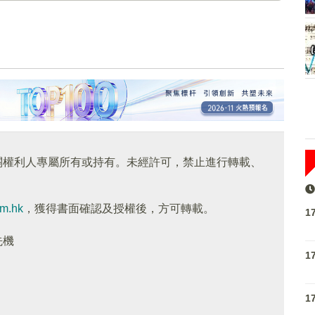
關權利人專屬所有或持有。未經許可，禁止進行轉載、
om.hk
，獲得書面確認及授權後，方可轉載。
1
先機
1
1