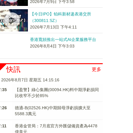
2026年7月9日 下午3:58
【今日IPO】铂科新材递表港交所
（300811.SZ）
2026年7月13日 下午4:11
香港寬頻推出一站式AI企業服務平台
2026年8月4日 下午3:03
快訊
更多
2026年8月7日 星期五 14:15:16
7:35
【盈警】綠心集團(00094.HK)料中期淨虧損同
比收窄不少於85%
7:26
德適-B(02526.HK)中期歸母淨虧損擴大至
5588.3萬元
7:11
香港金管局：7月底官方外匯儲備資產為4478
億美元