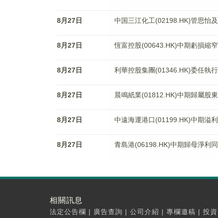
8月27日
中国三江化工(02198.HK)管思
8月27日
恆富控股(00643.HK)中期虧損縮窄
8月27日
利華控股集團(01346.HK)委任執
8月27日
晨鳴紙業(01812.HK)中期歸屬股東
8月27日
中遠海運港口(01199.HK)中期溢
8月27日
青島港(06198.HK)中期歸母淨利同
相關訊息
法定公告欄
|
廣告查詢
|
公司介紹
|
專欄邀稿
|
投資