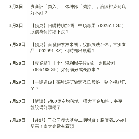
8月2日
券商評「買入」，張坤卻「減持」，涪陵榨菜到底
好不好？
8月2日
【預見】回購持續加碼，中順潔柔（002511.SZ）
股價為何持續下跌？
7月30日
【預見】首發解禁潮來襲，股價跌跌不休，甘源食
品（002991.SZ）何時走出陰霾？
7月30日
【窺業績】上半年淨利增長超5成，東鵬飲料
（605499.SH）如何講好成長故事？
7月29日
【一語道破】張坤調研龍頭溫氏股份，豬企拐點已
至？
7月29日
【解讀】超80億定增落地，獲大基金加持，半導
體設備龍頭穩了
7月28日
【趣點】子公司獲大基金二期增資！股價漲15%創
新高！南大光電有看頭