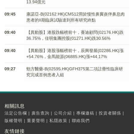
13.94億元
09:45
康諾亞-B(02162.HK)CM512用於慢性鼻竇炎伴鼻息肉
患者的II期臨床試驗達到所有研究終點
09:40
【異動股】港股跌幅榜前十，賽迪顧問(02176.HK)跌
36.75%，佳明集團控股(01271.HK)跌30.56%
09:40
【異動股】港股漲幅榜前十，辰興發展(02286.HK)漲
+54.76%，金馬能源(06885.HK)漲+44.17%
09:27
勁方醫藥-B(02595.HK)GFH375第二項註冊性臨床研
究完成首例患者入組
相關訊息
法定公告欄
|
廣告查詢
|
公司介紹
|
專欄邀稿
|
投資者關係
|
版權聲明
|
重要聲明
|
私隱政策
|
聯絡我們
友情鏈接