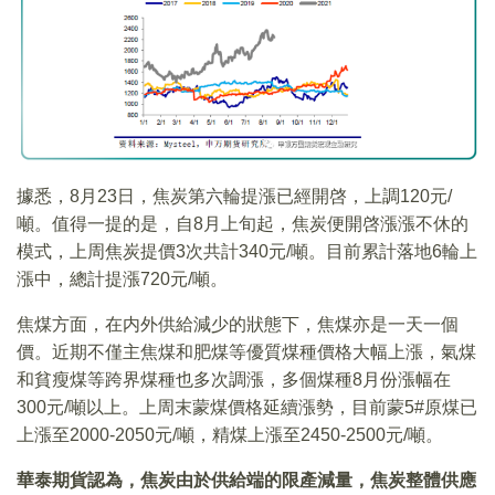
據悉，8月23日，焦炭第六輪提漲已經開啓，上調120元/
噸。值得一提的是，自8月上旬起，焦炭便開啓漲漲不休的
模式，上周焦炭提價3次共計340元/噸。目前累計落地6輪上
漲中，總計提漲720元/噸。
焦煤方面，在内外供給減少的狀態下，焦煤亦是一天一個
價。近期不僅主焦煤和肥煤等優質煤種價格大幅上漲，氣煤
和貧瘦煤等跨界煤種也多次調漲，多個煤種8月份漲幅在
300元/噸以上。上周末蒙煤價格延續漲勢，目前蒙5#原煤已
上漲至2000-2050元/噸，精煤上漲至2450-2500元/噸。
華泰期貨認為，焦炭由於供給端的限產減量，焦炭整體供應