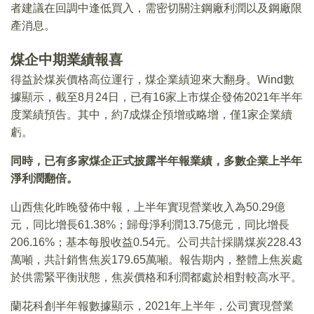
者建議在回調中逢低買入，需密切關注鋼廠利潤以及鋼廠限
產消息。
煤企中期業績報喜
得益於煤炭價格高位運行，煤企業績迎來大翻身。Wind數
據顯示，截至8月24日，已有16家上市煤企發佈2021年半年
度業績預告。其中，約7成煤企預增或略增，僅1家企業續
虧。
同時，已有多家煤企正式披露半年報業績，多數企業上半年
淨利潤翻倍。
山西焦化昨晚發佈中報，上半年實現營業收入為50.29億
元，同比增長61.38%；歸母淨利潤13.75億元，同比增長
206.16%；基本每股收益0.54元。公司共計採購煤炭228.43
萬噸，共計銷售焦炭179.65萬噸。報告期内，整體上焦炭處
於供需緊平衡狀態，焦炭價格和利潤都處於相對較高水平。
蘭花科創半年報數據顯示，2021年上半年，公司實現營業