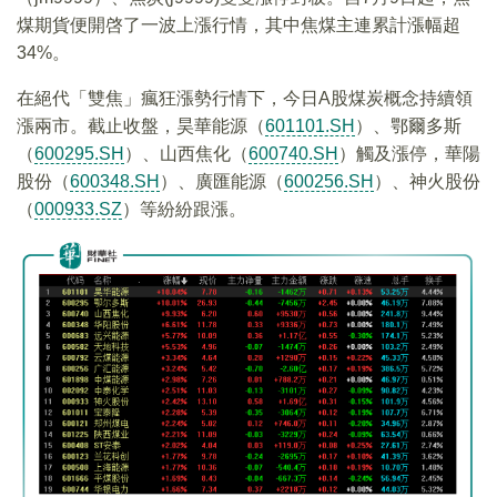
煤期貨便開啓了一波上漲行情，其中焦煤主連累計漲幅超
34%。
在絕代「雙焦」瘋狂漲勢行情下，今日A股煤炭概念持續領
漲兩市。截止收盤，昊華能源（
601101.SH
）、鄂爾多斯
（
600295.SH
）、山西焦化（
600740.SH
）觸及漲停，華陽
股份（
600348.SH
）、廣匯能源（
600256.SH
）、神火股份
（
000933.SZ
）等紛紛跟漲。