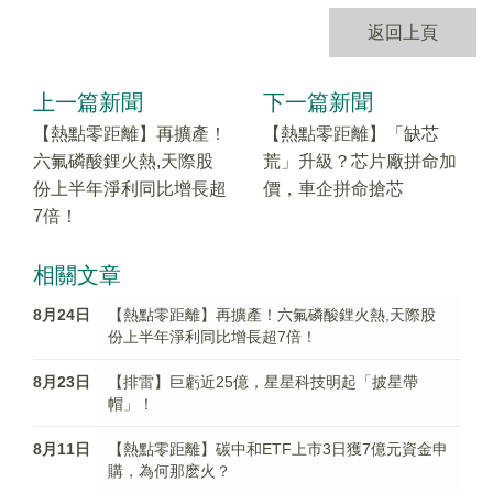
返回上頁
上一篇新聞
下一篇新聞
【熱點零距離】再擴產！
【熱點零距離】「缺芯
六氟磷酸鋰火熱,天際股
荒」升級？芯片廠拼命加
份上半年淨利同比增長超
價，車企拼命搶芯
7倍！
相關文章
8月24日
【熱點零距離】再擴產！六氟磷酸鋰火熱,天際股
份上半年淨利同比增長超7倍！
8月23日
【排雷】巨虧近25億，星星科技明起「披星帶
帽」！
8月11日
【熱點零距離】碳中和ETF上市3日獲7億元資金申
購，為何那麽火？