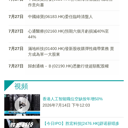
作意向書
7月27日
中國綠寶(06183.HK)委任臨時清盤人
7月27日
心通醫療(02160.HK)預期六個月虧損減40%至
44%
7月27日
滿地科技(01400.HK)發新股收購彈性織帶業務 賣
方成為單一大股東
7月27日
歸創通橋－Ｂ(02190.HK)悉數行使超額配股權
視頻
香港人工智能職位空缺按年增50%
2026年7月14日 下午12:03
【今日IPO】胜宏科技[2476.HK]辟谣获唱多