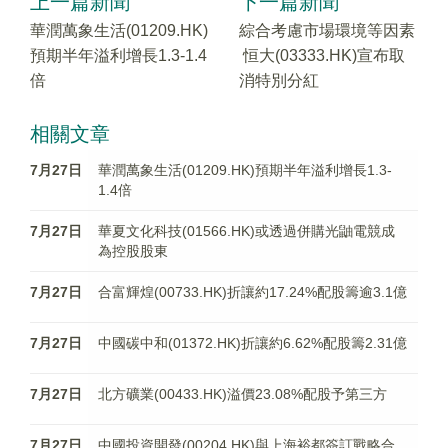
上一篇新聞
下一篇新聞
華潤萬象生活(01209.HK)
綜合考慮市場環境等因素
預期半年溢利增長1.3-1.4
恒大(03333.HK)宣布取
倍
消特別分紅
相關文章
7月27日
華潤萬象生活(01209.HK)預期半年溢利增長1.3-
1.4倍
7月27日
華夏文化科技(01566.HK)或透過併購光鼬電競成
為控股股東
7月27日
合富輝煌(00733.HK)折讓約17.24%配股籌逾3.1億
7月27日
中國碳中和(01372.HK)折讓約6.62%配股籌2.31億
7月27日
北方礦業(00433.HK)溢價23.08%配股予第三方
7月27日
中國投資開發(00204.HK)與上海裕都簽訂戰略合