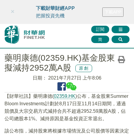
財華智庫網
FINTV
FINMETA
財華證券
媒體矩陣
下載財華財經APP
×
下載APP
智庫沙龍
聯絡我們
把握投資先機
訂閱
简
藥明康德(02359.HK)基金股東
擬減持2952萬A股
原創
日期：
2021年7月27日 上午8:06
【財華社訊】藥明康德(
02359.HK
)公布，基金股東Summer
Bloom Investments計劃於8月17日至11月14日期間，通過
競價及大宗交易方式減持合共不超過2952.59萬股A股，佔
公司總股本1%。減持原因是基金投資正常退出。
該公布指，減持股東將根據市場情況及公司股價等因素決定