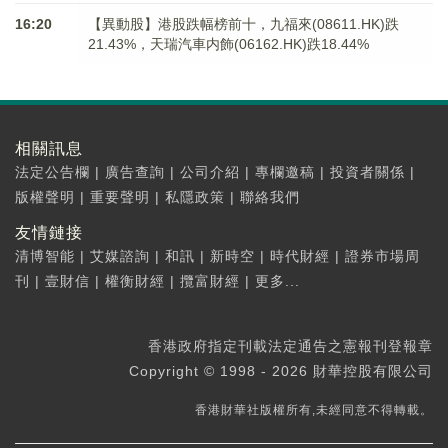
16:20
【異動股】港股跌幅榜前十，九福來(08611.HK)跌
21.43%，天瑞汽車内飾(06162.HK)跌18.44%
相關訊息
法定公告欄
|
廣告查詢
|
公司介紹
|
專欄邀稿
|
投資者關係
|
版權聲明
|
重要聲明
|
私隱政策
|
聯絡我們
友情鏈接
清博智能
|
艾媒諮詢
|
和訊
|
新時空
|
時代財經
|
證券市場周
刊
|
壹財信
|
權衡財經
|
攬富財經
|
更多...
香港政府指定刊載法定通告之憲報刊登報章
Copyright © 1998 - 2026 財華控股有限公司
香港財華社版權所有,未經同意不得轉載。