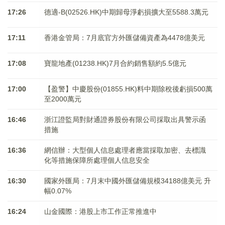
17:26
德適-B(02526.HK)中期歸母淨虧損擴大至5588.3萬元
17:11
香港金管局：7月底官方外匯儲備資產為4478億美元
17:08
寶龍地產(01238.HK)7月合約銷售額約5.5億元
17:00
【盈警】中慶股份(01855.HK)料中期除稅後虧損500萬
至2000萬元
16:46
浙江證監局對財通證券股份有限公司採取出具警示函
措施
16:36
網信辦：大型個人信息處理者應當採取加密、去標識
化等措施保障所處理個人信息安全
16:30
國家外匯局：7月末中國外匯儲備規模34188億美元 升
幅0.07%
16:24
山金國際：港股上市工作正常推進中