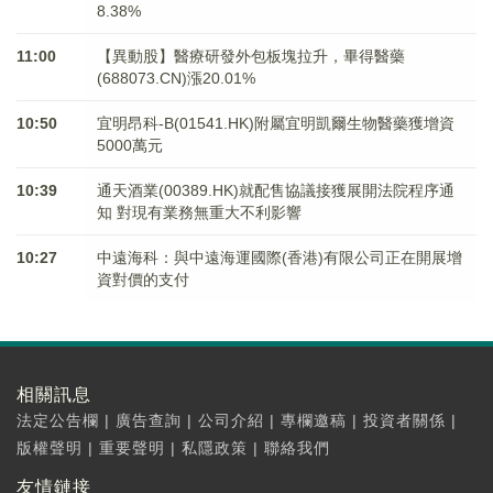
8.38%
11:00
【異動股】醫療研發外包板塊拉升，畢得醫藥
(688073.CN)漲20.01%
10:50
宜明昂科-B(01541.HK)附屬宜明凱爾生物醫藥獲增資
5000萬元
10:39
通天酒業(00389.HK)就配售協議接獲展開法院程序通
知 對現有業務無重大不利影響
10:27
中遠海科：與中遠海運國際(香港)有限公司正在開展增
資對價的支付
相關訊息
法定公告欄
|
廣告查詢
|
公司介紹
|
專欄邀稿
|
投資者關係
|
版權聲明
|
重要聲明
|
私隱政策
|
聯絡我們
友情鏈接