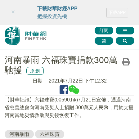
財華智庫網
FINTV
FINMETA
財華證券
媒體矩陣
下載財華財經APP
×
下載APP
智庫沙龍
聯絡我們
把握投資先機
訂閱
简
河南暴雨 六福珠寶捐款300萬
馳援
原創
日期：
2021年7月22日 下午12:32
【財華社訊】六福珠寶(00590.hk)7月21日宣佈，通過河南
省慈善總會向河南受災人士捐贈 300萬元人民幣，用於支援
河南當地災情救助與災後恢復工作。
河南暴雨
六福珠寶