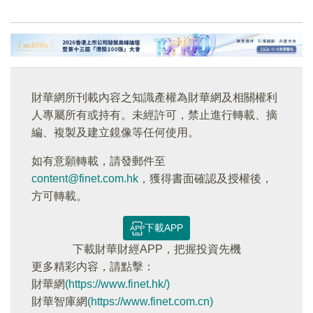
財華網所刊載內容之知識產權為財華網及相關權利
人專屬所有或持有。未經許可，禁止進行轉載、摘
編、複製及建立鏡像等任何使用。
如有意願轉載，請發郵件至
content@finet.com.hk
，獲得書面確認及授權後，
方可轉載。
下載APP
下載財華財經APP，把握投資先機
更多精彩内容，請點擊：
財華網
(https://www.finet.hk/)
財華智庫網
(https://www.finet.com.cn)