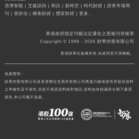
清博智能
|
艾媒諮詢
|
和訊
|
新時空
|
時代財經
|
證券市場周
刊
|
壹財信
|
權衡財經
|
攬富財經
|
更多...
香港政府指定刊載法定通告之憲報刊登報章
Copyright © 1998 - 2026 財華控股有限公司
香港財華社版權所有,未經同意不得轉載。
免責聲明：
財華控股有限公司及香港聯合交易所有限公司將盡力確保彼等所提供資料
之準確性及可靠性,但並不保證資料絕對無誤,資料如有錯漏而令閣下蒙受
損失,本公司概不負責。