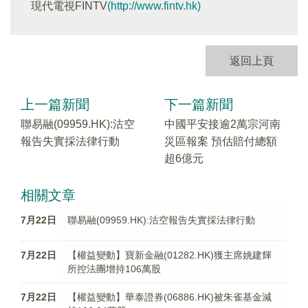
現代電視FINTV
(http://www.fintv.hk)
返回上頁
上一篇新聞
下一篇新聞
聯易融(09959.HK):沽空
中國平安接逾2萬宗河南
報告失實採法律行動
災區報案 預估賠付總額
超6億元
相關文章
7月22日
聯易融(09959.HK):沽空報告失實採法律行動
7月22日
【權益變動】寶新金融(01282.HK)獲主席姚建輝
所控法團增持106萬股
7月22日
【權益變動】華泰證券(06886.HK)被朱雀基金減