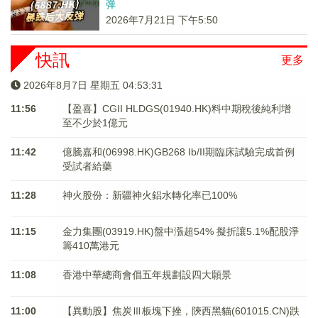
弹
2026年7月21日 下午5:50
快訊
更多
2026年8月7日 星期五 04:53:31
11:56
【盈喜】CGII HLDGS(01940.HK)料中期稅後純利增
至不少於1億元
11:42
億騰嘉和(06998.HK)GB268 Ib/II期臨床試驗完成首例
受試者給藥
11:28
神火股份：新疆神火鋁水轉化率已100%
11:15
金力集團(03919.HK)盤中漲超54% 擬折讓5.1%配股淨
籌410萬港元
11:08
香港中華總商會倡五年規劃設四大願景
11:00
【異動股】焦炭Ⅲ板塊下挫，陝西黑貓(601015.CN)跌