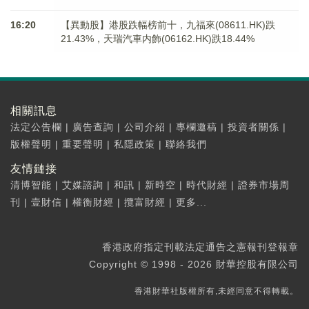
16:20
【異動股】港股跌幅榜前十，九福來(08611.HK)跌
21.43%，天瑞汽車内飾(06162.HK)跌18.44%
相關訊息
法定公告欄
|
廣告查詢
|
公司介紹
|
專欄邀稿
|
投資者關係
|
版權聲明
|
重要聲明
|
私隱政策
|
聯絡我們
友情鏈接
清博智能
|
艾媒諮詢
|
和訊
|
新時空
|
時代財經
|
證券市場周
刊
|
壹財信
|
權衡財經
|
攬富財經
|
更多...
香港政府指定刊載法定通告之憲報刊登報章
Copyright © 1998 - 2026 財華控股有限公司
香港財華社版權所有,未經同意不得轉載。