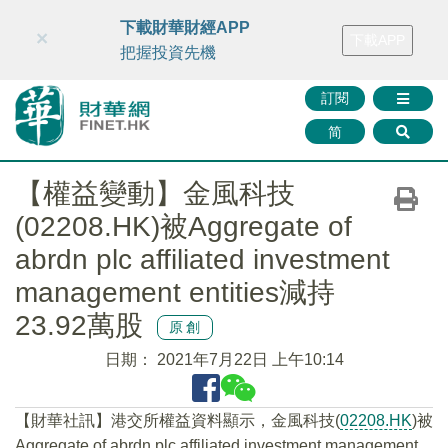
財華智庫網
FINTV
FINMETA
財華證券
媒體矩陣
下載財華財經APP
×
下載APP
智庫沙龍
聯絡我們
把握投資先機
訂閱
简
【權益變動】金風科技
(02208.HK)被Aggregate of
abrdn plc affiliated investment
management entities減持
23.92萬股
原創
日期：
2021年7月22日 上午10:14
【財華社訊】港交所權益資料顯示，金風科技(
02208.HK
)被
Aggregate of abrdn plc affiliated investment management