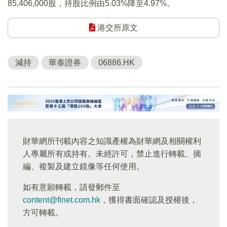
85,406,000股，持股比例由5.03%降至4.97%。
港交所原文
減持
華泰證券
06886.HK
財華網所刊載內容之知識產權為財華網及相關權利
人專屬所有或持有。未經許可，禁止進行轉載、摘
編、複製及建立鏡像等任何使用。
如有意願轉載，請發郵件至
content@finet.com.hk
，獲得書面確認及授權後，
方可轉載。