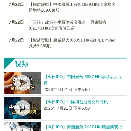
7月22日
【權益變動】中國機械工程(01829.HK)獲摩根大
通增持189.6萬股
7月22日
「三孩」政策催生百億黃金賽道，貝康醫療
(02170.HK)投資價值凸顯
7月22日
【權益變動】超威動力(00951.HK)被FIL Limited
减持3.9萬股
視頻
【今日IPO】东阳光药[6887.HK]暴跌后大反
弹
2026年7月21日 下午5:50
【今日IPO】中际旭创过港交所聆讯
2026年7月21日 下午5:50
【今日IPO】海西新药[2637.HK]脑瘤药获批