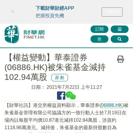
財華智庫網
FINTV
FINMETA
財華證券
媒體矩陣
下載財華財經APP
×
下載APP
智庫沙龍
聯絡我們
把握投資先機
訂閱
简
【權益變動】華泰證券
(06886.HK)被朱雀基金減持
102.94萬股
原創
日期：
2021年7月22日 上午11:27
【財華社訊】港交所權益資料顯示，華泰證券(
06886.HK
)被
朱雀基金管理有限公司協議方的一致行動人士於7月19日在
場內以每股平均價10.87港元減持102.94萬股，涉資約
1118.96萬港元。減持後，朱雀基金的最新持股數目為