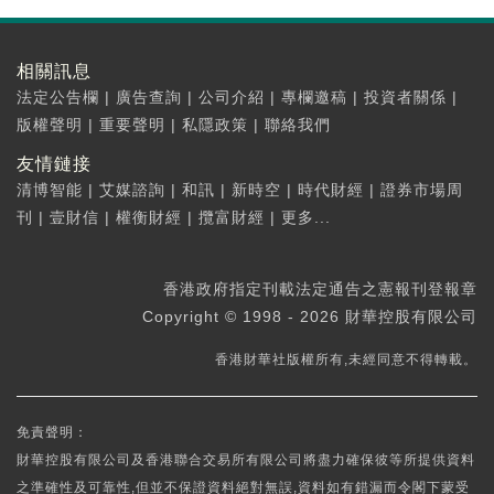
相關訊息
法定公告欄
|
廣告查詢
|
公司介紹
|
專欄邀稿
|
投資者關係
|
版權聲明
|
重要聲明
|
私隱政策
|
聯絡我們
友情鏈接
清博智能
|
艾媒諮詢
|
和訊
|
新時空
|
時代財經
|
證券市場周
刊
|
壹財信
|
權衡財經
|
攬富財經
|
更多...
香港政府指定刊載法定通告之憲報刊登報章
Copyright © 1998 - 2026 財華控股有限公司
香港財華社版權所有,未經同意不得轉載。
免責聲明：
財華控股有限公司及香港聯合交易所有限公司將盡力確保彼等所提供資料
之準確性及可靠性,但並不保證資料絕對無誤,資料如有錯漏而令閣下蒙受