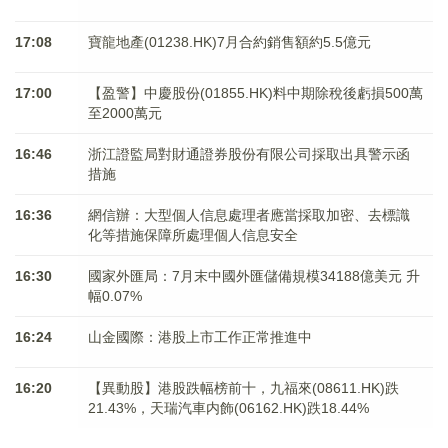
17:08
寶龍地產(01238.HK)7月合約銷售額約5.5億元
17:00
【盈警】中慶股份(01855.HK)料中期除稅後虧損500萬
至2000萬元
16:46
浙江證監局對財通證券股份有限公司採取出具警示函
措施
16:36
網信辦：大型個人信息處理者應當採取加密、去標識
化等措施保障所處理個人信息安全
16:30
國家外匯局：7月末中國外匯儲備規模34188億美元 升
幅0.07%
16:24
山金國際：港股上市工作正常推進中
16:20
【異動股】港股跌幅榜前十，九福來(08611.HK)跌
21.43%，天瑞汽車内飾(06162.HK)跌18.44%