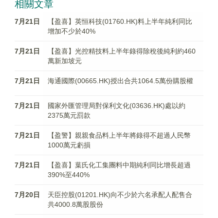
相關文章
7月21日
【盈喜】英恒科技(01760.HK)料上半年純利同比
增加不少於40%
7月21日
【盈喜】光控精技料上半年錄得除稅後純利約460
萬新加坡元
7月21日
海通國際(00665.HK)授出合共1064.5萬份購股權
7月21日
國家外匯管理局對保利文化(03636.HK)處以約
2375萬元罰款
7月21日
【盈警】親親食品料上半年將錄得不超過人民幣
1000萬元虧損
7月21日
【盈喜】葉氏化工集團料中期純利同比增長超過
390%至440%
7月20日
天臣控股(01201.HK)向不少於六名承配人配售合
共4000.8萬股股份