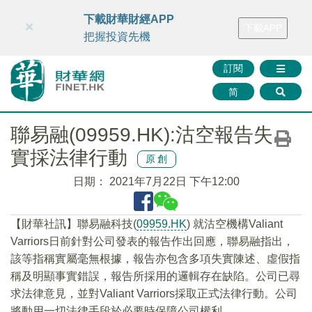
財華智庫網
FINTV
FINMETA
財華證券
媒體矩陣
下載財華財經APP
×
下載APP
智庫沙龍
聯絡我們
把握投資先機
訂閱
简
聯易融(09959.HK):沽空報告失
實採法律行動
原創
日期：
2021年7月22日 下午12:00
【財華社訊】聯易融科技(
09959.HK
) 就沽空機構Valiant
Varriors日前針對公司發表的報告作出回應，聯易融指出，
該等指稱實屬毫無根據，報告亦包含多項失實陳述、虛假指
稱及明顯事實錯誤，報告所採用的邏輯存在缺陷。公司已尋
求法律意見，並對Valiant Varriors採取正式法律行動。公司
將動用一切法律手段於必要時保障公司權利。