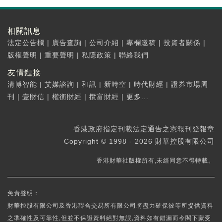
相關訊息
法定公告欄
|
廣告查詢
|
公司介紹
|
專欄邀稿
|
投資者關係
|
版權聲明
|
重要聲明
|
私隱政策
|
聯絡我們
友情鏈接
清博智能
|
艾媒諮詢
|
和訊
|
新時空
|
時代財經
|
證券市場周
刊
|
壹財信
|
權衡財經
|
攬富財經
|
更多...
香港政府指定刊載法定通告之憲報刊登報章
Copyright © 1998 - 2026 財華控股有限公司
香港財華社版權所有,未經同意不得轉載。
免責聲明：
財華控股有限公司及香港聯合交易所有限公司將盡力確保彼等所提供資料
之準確性及可靠性,但並不保證資料絕對無誤,資料如有錯漏而令閣下蒙受