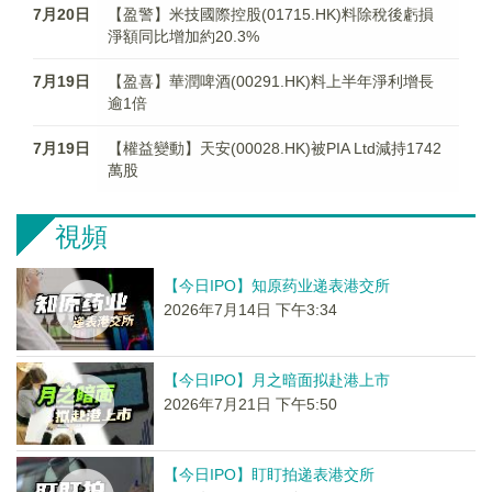
7月20日
【盈警】米技國際控股(01715.HK)料除稅後虧損
淨額同比增加約20.3%
7月19日
【盈喜】華潤啤酒(00291.HK)料上半年淨利增長
逾1倍
7月19日
【權益變動】天安(00028.HK)被PIA Ltd減持1742
萬股
視頻
【今日IPO】知原药业递表港交所
2026年7月14日 下午3:34
【今日IPO】月之暗面拟赴港上市
2026年7月21日 下午5:50
【今日IPO】盯盯拍递表港交所