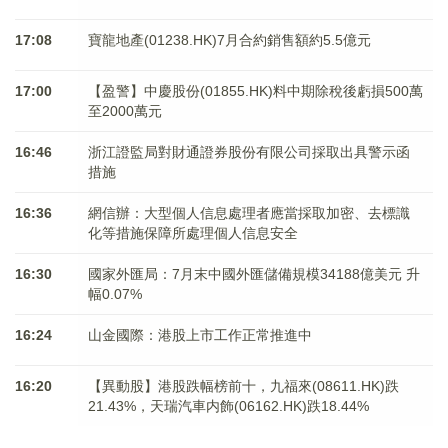
17:08
寶龍地產(01238.HK)7月合約銷售額約5.5億元
17:00
【盈警】中慶股份(01855.HK)料中期除稅後虧損500萬
至2000萬元
16:46
浙江證監局對財通證券股份有限公司採取出具警示函
措施
16:36
網信辦：大型個人信息處理者應當採取加密、去標識
化等措施保障所處理個人信息安全
16:30
國家外匯局：7月末中國外匯儲備規模34188億美元 升
幅0.07%
16:24
山金國際：港股上市工作正常推進中
16:20
【異動股】港股跌幅榜前十，九福來(08611.HK)跌
21.43%，天瑞汽車内飾(06162.HK)跌18.44%