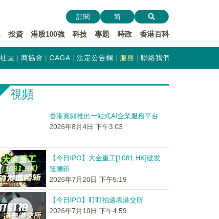
訂閱
简
遞
投資
港股100強
科技
專題
時政
香港百科
社區
商協會
CAGA
法定公告欄
服務
聯絡我們
視頻
香港寬頻推出一站式AI企業服務平台
2026年8月4日 下午3:03
【今日IPO】大金重工[1081.HK]破发
遭腰斩
2026年7月20日 下午5:19
【今日IPO】盯盯拍递表港交所
2026年7月10日 下午4:59