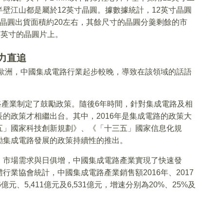
壁江山都是屬於12英寸晶圓。據數據統計，12英寸晶圓
寸晶圓出貨面積約20左右，其餘尺寸的晶圓分羹剩餘的市
8英寸的晶圓片上。
力直追
和歐洲，中國集成電路行業起步較晚，導致在該領域的話語
電路產業制定了鼓勵政策。隨後6年時間，針對集成電路及相
的政策才相繼出台。其中，2016年是集成電路的政策大
五」國家科技創新規劃》、《「十三五」國家信息化規
勵集成電路發展的政策持續性的推出。
，市場需求與日俱增，中國集成電路產業實現了快速發
業協會統計，中國集成電路產業銷售額2016年、2017
億元、5,411億元及6,531億元，增速分别為20%、25%及