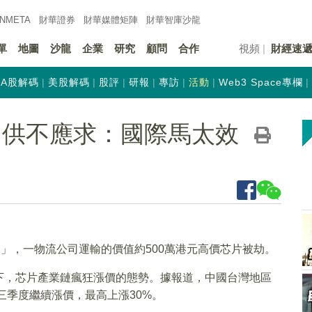
INMETA
財華證券
財華
媒體矩陣
財華
智庫沙龍
單
地圖
沙龍
企業
研究
顧問
合作
視頻
財經速
A股解碼
美股解碼
股評
研報
專訪
活動
Web3 Space專欄
圓供不應求：國際馬太效
案」，一物流公司運輸的價值約500萬港元高價芯片被劫。
下，芯片產業鏈瘋狂漲價的態勢。據報道，中國台灣地區
三季度繼續漲價，最高上漲30%。