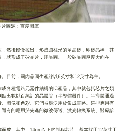
晶片圖源：百度圖庫
種，然後慢慢拉出，形成圓柱形的單晶矽，即矽晶棒；其
後，就形成了矽晶片，即晶圓。一般矽晶圓厚度大約在
。目前，國内晶圓生產線以8英寸和12英寸為主。
成各種電路元器件結構的IC產品，其中就包括芯片之類
刻蝕出數以百萬計的晶體管（半導體器件）。半導體通過
音、圖像和色彩。它們被廣泛用於集成電路。這些應用有
，還有的應用於先進的微波傳送、激光轉換系統、醫療診
而成。其中，14nm以下的制程芯片，基本採用12英寸工