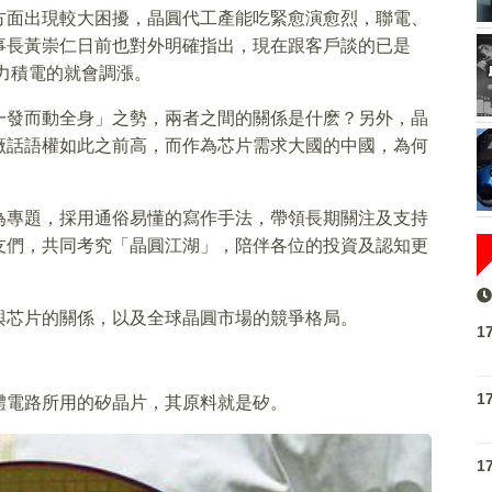
方面出現較大困擾，晶圓代工產能吃緊愈演愈烈，聯電、
事長黃崇仁日前也對外明確指出，現在跟客戶談的已是
過力積電的就會調漲。
一發而動全身」之勢，兩者之間的關係是什麽？另外，晶
廠話語權如此之前高，而作為芯片需求大國的中國，為何
為專題，採用通俗易懂的寫作手法，帶領長期關注及支持
友們，共同考究「晶圓江湖」，陪伴各位的投資及認知更
與芯片的關係，以及全球晶圓市場的競爭格局。
1
1
體電路所用的矽晶片，其原料就是矽。
1