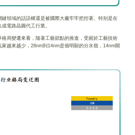
關鍵領域的話語權還是被國際大廠牢牢把控著。特别是在
集成電路晶圓代工行業。
爭格局變遷來看，隨著工藝節點的推進，受困於工藝技術
越來越少，28nm到14nm是個明顯的分水嶺，14nm開