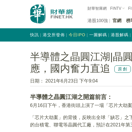
財華智庫網
FINTV
F
港股100強
官網
榜
快訊
港交所發佈
今日IPO
一圖解碼
港股解碼
半導體之晶圓江湖|晶
應，國内奮力直追
原創
日期：
2021年6月23日 下午9:04
半導體之晶圓江湖之開篇前言：
6月16日下午，香港街頭上演了一場「芯片大劫
「芯片大劫案」的背後，反映出全球「缺芯」之
的台積電、聯電等晶圓代工廠，預計在2021年第