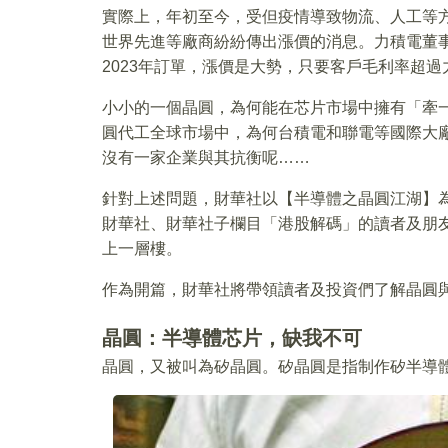
實際上，年初至今，受但疫情導致物流、人工等
世界先進等廠商紛紛傳出漲價的消息。力積電董
2023年訂單，漲價是大勢，只要客戶毛利率超
小小的一個晶圓，為何能在芯片市場中擁有「牽
圓代工全球市場中，為何台積電和聯電等國際大
沒有一家企業與其抗衡呢……
針對上述問題，財華社以【半導體之晶圓江湖】
財華社、財華社子欄目「港股解碼」的讀者及朋
上一層樓。
作為開篇，財華社將帶領讀者及投資們了解晶圓
晶圓：半導體芯片，缺我不可
晶圓，又被叫為矽晶圓。矽晶圓是指制作矽半導