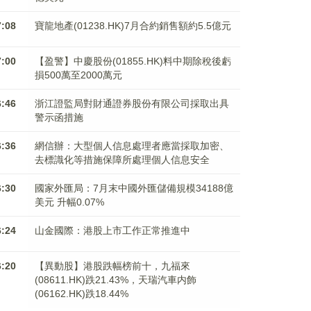
7:08
寶龍地產(01238.HK)7月合約銷售額約5.5億元
7:00
【盈警】中慶股份(01855.HK)料中期除稅後虧
損500萬至2000萬元
6:46
浙江證監局對財通證券股份有限公司採取出具
警示函措施
6:36
網信辦：大型個人信息處理者應當採取加密、
去標識化等措施保障所處理個人信息安全
6:30
國家外匯局：7月末中國外匯儲備規模34188億
美元 升幅0.07%
6:24
山金國際：港股上市工作正常推進中
6:20
【異動股】港股跌幅榜前十，九福來
(08611.HK)跌21.43%，天瑞汽車内飾
(06162.HK)跌18.44%