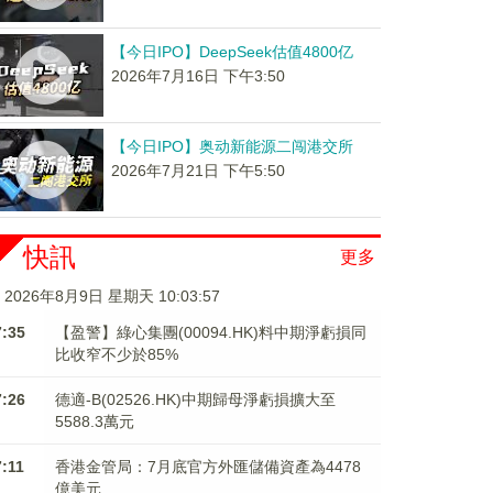
【今日IPO】DeepSeek估值4800亿
2026年7月16日 下午3:50
【今日IPO】奥动新能源二闯港交所
2026年7月21日 下午5:50
快訊
更多
2026年8月9日 星期天 10:03:59
7:35
【盈警】綠心集團(00094.HK)料中期淨虧損同
比收窄不少於85%
7:26
德適-B(02526.HK)中期歸母淨虧損擴大至
5588.3萬元
7:11
香港金管局：7月底官方外匯儲備資產為4478
億美元