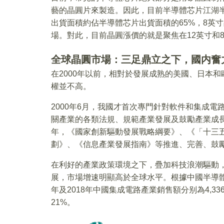
藝的晶圓片來製造。因此，目前半導體芯片江湖半
出貨面積約佔半導體芯片出貨面積的65%，8英
場。對此，目前晶圓漲價的就是聚焦在12英寸和
全球晶圓市場：三足鼎立之下，國内奮
在2000年以前，相對於發展成熟的美國、日本
權並不高。
2000年6月，我國才首次專門針對軟件和集成
關產業的各類法規、規範產業發展及鼓勵產業成長
年，《國家創新驅動發展戰略綱要》、《「十三
劃》、《信息產業發展指南》等推進、完善、鼓
在利好的產業政策環境之下，疊加科技浪潮驅動
展，市場增速明顯高於全球水平。根據中國半導體行
年及2018年中國集成電路產業銷售額分别為4,336
21%。