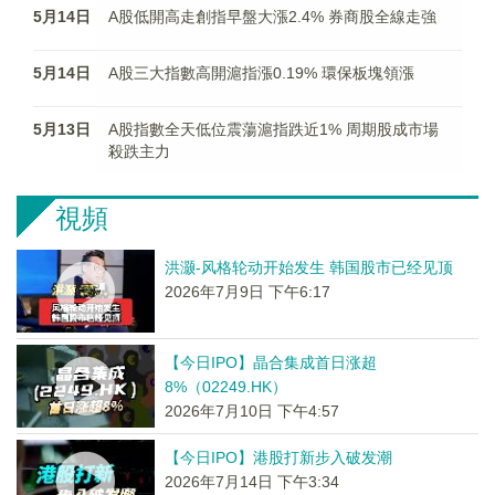
5月14日
A股低開高走創指早盤大漲2.4% 券商股全線走強
5月14日
A股三大指數高開滬指漲0.19% 環保板塊領漲
5月13日
A股指數全天低位震蕩滬指跌近1% 周期股成市場
殺跌主力
視頻
洪灏-风格轮动开始发生 韩国股市已经见顶
2026年7月9日 下午6:17
【今日IPO】晶合集成首日涨超
8%（02249.HK）
2026年7月10日 下午4:57
【今日IPO】港股打新步入破发潮
2026年7月14日 下午3:34