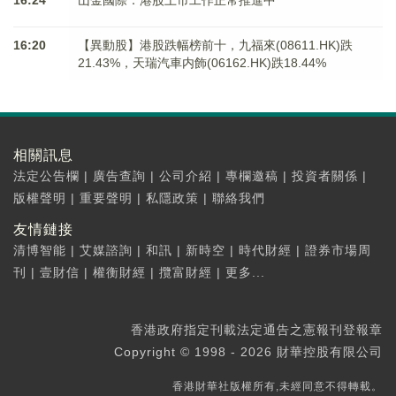
16:24
山金國際：港股上市工作正常推進中
16:20
【異動股】港股跌幅榜前十，九福來(08611.HK)跌
21.43%，天瑞汽車内飾(06162.HK)跌18.44%
相關訊息
法定公告欄
|
廣告查詢
|
公司介紹
|
專欄邀稿
|
投資者關係
|
版權聲明
|
重要聲明
|
私隱政策
|
聯絡我們
友情鏈接
清博智能
|
艾媒諮詢
|
和訊
|
新時空
|
時代財經
|
證券市場周
刊
|
壹財信
|
權衡財經
|
攬富財經
|
更多...
香港政府指定刊載法定通告之憲報刊登報章
Copyright © 1998 - 2026 財華控股有限公司
香港財華社版權所有,未經同意不得轉載。