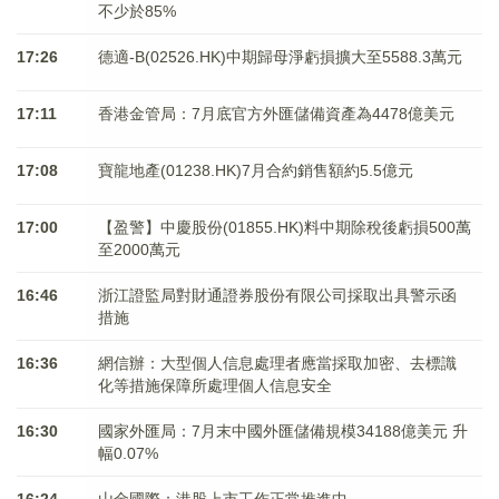
不少於85%
17:26
德適-B(02526.HK)中期歸母淨虧損擴大至5588.3萬元
17:11
香港金管局：7月底官方外匯儲備資產為4478億美元
17:08
寶龍地產(01238.HK)7月合約銷售額約5.5億元
17:00
【盈警】中慶股份(01855.HK)料中期除稅後虧損500萬
至2000萬元
16:46
浙江證監局對財通證券股份有限公司採取出具警示函
措施
16:36
網信辦：大型個人信息處理者應當採取加密、去標識
化等措施保障所處理個人信息安全
16:30
國家外匯局：7月末中國外匯儲備規模34188億美元 升
幅0.07%