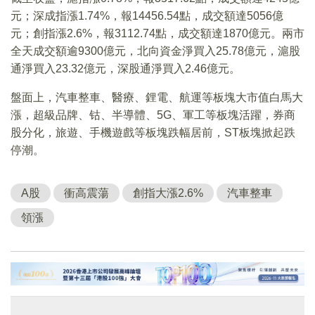
元；深成指漲1.74%，報14456.54點，成交額達5056億
元；創指漲2.6%，報3112.74點，成交額達1870億元。兩市
全天成交額逾9300億元，北向資金淨買入25.78億元，滬股
通淨買入23.32億元，深股通淨買入2.46億元。
盤面上，汽車整車、醫療、鋰電、航運等板塊大市值白馬大
漲，超級品牌、钴、半導體、5G、軍工等板塊活躍，券商
股分化，旅遊、手機遊戲等板塊跌幅居前，ST板塊掀起跌
停潮。
A股
衝高震蕩
創指大漲2.6%
汽車整車
領漲