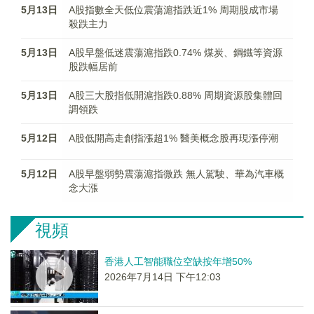
5月13日
A股指數全天低位震蕩滬指跌近1% 周期股成市場
殺跌主力
5月13日
A股早盤低迷震蕩滬指跌0.74% 煤炭、鋼鐵等資源
股跌幅居前
5月13日
A股三大股指低開滬指跌0.88% 周期資源股集體回
調領跌
5月12日
A股低開高走創指漲超1% 醫美概念股再現漲停潮
5月12日
A股早盤弱勢震蕩滬指微跌 無人駕駛、華為汽車概
念大漲
視頻
香港人工智能職位空缺按年增50%
2026年7月14日 下午12:03