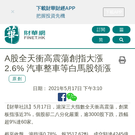
財華智庫網
FINTV
FINMETA
財華證券
媒體矩陣
下載財華財經APP
×
下載APP
智庫沙龍
聯絡我們
把握投資先機
訂閱
简
A股全天衝高震蕩創指大漲
2.6% 汽車整車等白馬股領漲
原創
日期：
2021年5月17日 下午3:10
【財華社訊】5月17日，滬深三大指數全天衝高震蕩，創業
板指漲近3%，個股卻二八分化嚴重，逾3000股下跌，跌幅
超9%達60家。
截至收盤，滬指漲0.78%，報3517.62點，成交額達4245億