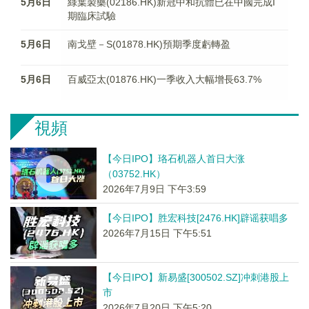
5月6日
綠葉製藥(02186.HK)新冠中和抗體已在中國完成I
期臨床試驗
5月6日
南戈壁－S(01878.HK)預期季度虧轉盈
5月6日
百威亞太(01876.HK)一季收入大幅增長63.7%
視頻
【今日IPO】珞石机器人首日大涨
（03752.HK）
2026年7月9日 下午3:59
【今日IPO】胜宏科技[2476.HK]辟谣获唱多
2026年7月15日 下午5:51
【今日IPO】新易盛[300502.SZ]冲刺港股上
市
2026年7月20日 下午5:20