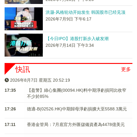
洪灏-风格轮动开始发生 韩国股市已经见顶
2026年7月9日 下午6:17
【今日IPO】港股打新步入破发潮
2026年7月14日 下午3:34
快訊
更多
2026年8月7日 星期五 20:52:19
17:35
【盈警】綠心集團(00094.HK)料中期淨虧損同比收窄
不少於85%
17:26
德適-B(02526.HK)中期歸母淨虧損擴大至5588.3萬元
17:11
香港金管局：7月底官方外匯儲備資產為4478億美元