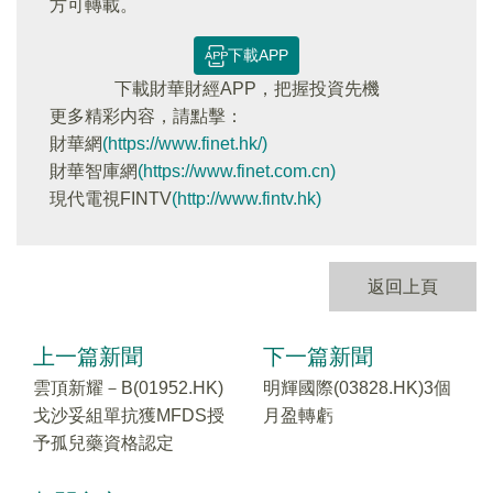
方可轉載。
下載APP
下載財華財經APP，把握投資先機
更多精彩内容，請點擊：
財華網
(https://www.finet.hk/)
財華智庫網
(https://www.finet.com.cn)
現代電視FINTV
(http://www.fintv.hk)
返回上頁
上一篇新聞
下一篇新聞
雲頂新耀－B(01952.HK)
明輝國際(03828.HK)3個
戈沙妥組單抗獲MFDS授
月盈轉虧
予孤兒藥資格認定