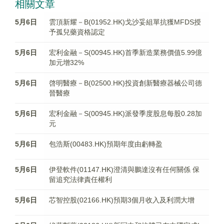
相關文章
5月6日
雲頂新耀－B(01952.HK)戈沙妥組單抗獲MFDS授
予孤兒藥資格認定
5月6日
宏利金融－S(00945.HK)首季新造業務價值5.99億
加元增32%
5月6日
啓明醫療－B(02500.HK)投資創新醫療器械公司德
晉醫療
5月6日
宏利金融－S(00945.HK)派發季度股息每股0.28加
元
5月6日
包浩斯(00483.HK)預期年度由虧轉盈
5月6日
伊登軟件(01147.HK)澄清與鵬達沒有任何關係 保
留追究法律責任權利
5月6日
芯智控股(02166.HK)預期3個月收入及利潤大增