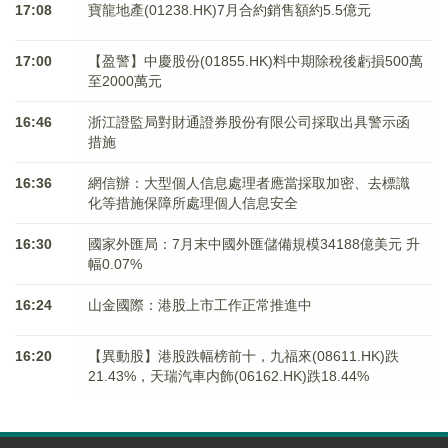
17:08
寶龍地產(01238.HK)7月合約銷售額約5.5億元
17:00
【盈警】中慶股份(01855.HK)料中期除稅後虧損500萬
至2000萬元
16:46
浙江證監局對財通證券股份有限公司採取出具警示函
措施
16:36
網信辦：大型個人信息處理者應當採取加密、去標識
化等措施保障所處理個人信息安全
16:30
國家外匯局：7月末中國外匯儲備規模34188億美元 升
幅0.07%
16:24
山金國際：港股上市工作正常推進中
16:20
【異動股】港股跌幅榜前十，九福來(08611.HK)跌
21.43%，天瑞汽車内飾(06162.HK)跌18.44%