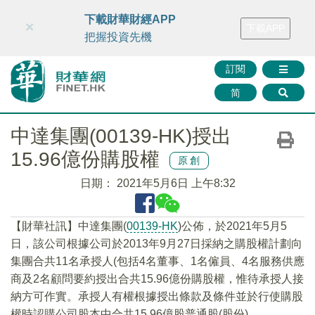
財華智庫網
FINTV
FINMETA
財華證券
媒體矩陣
下載財華財經APP
×
下載APP
智庫沙龍
聯絡我們
把握投資先機
訂閱
简
中達集團(00139-HK)授出
15.96億份購股權
原創
日期：
2021年5月6日 上午8:32
【財華社訊】中達集團(
00139-HK
)公佈，於2021年5月5
日，該公司根據公司於2013年9月27日採納之購股權計劃向
集團合共11名承授人(包括4名董事、1名僱員、4名服務供應
商及2名顧問要約授出合共15.96億份購股權，惟待承授人接
納方可作實。承授人有權根據授出條款及條件並於行使購股
權時認購公司股本中合共15.96億股普通股(股份)。