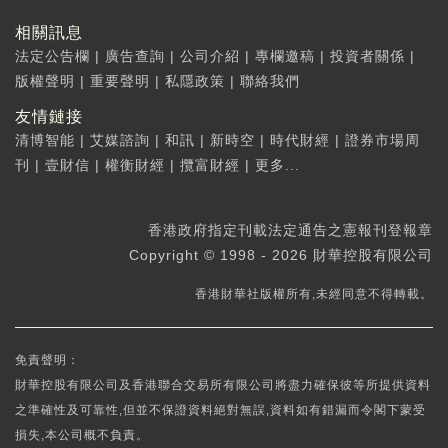
相關訊息
法定公告欄
|
廣告查詢
|
公司介紹
|
專欄邀稿
|
投資者關係
|
版權聲明
|
重要聲明
|
私隱政策
|
聯絡我們
友情鏈接
清博智能
|
艾媒諮詢
|
和訊
|
新時空
|
時代財經
|
證券市場周
刊
|
壹財信
|
權衡財經
|
攬富財經
|
更多...
香港政府指定刊載法定通告之憲報刊登報章
Copyright © 1998 - 2026 財華控股有限公司
香港財華社版權所有,未經同意不得轉載。
免責聲明：
財華控股有限公司及香港聯合交易所有限公司將盡力確保彼等所提供資料
之準確性及可靠性,但並不保證資料絕對無誤,資料如有錯漏而令閣下蒙受
損失,本公司概不負責。