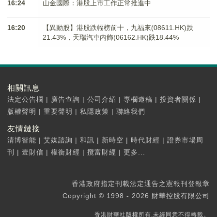
16:24
山金國際：港股上市工作正常推進中
16:20
【異動股】港股跌幅榜前十，九福來(08611.HK)跌
21.43%，天瑞汽車内飾(06162.HK)跌18.44%
相關訊息
法定公告欄
|
廣告查詢
|
公司介紹
|
專欄邀稿
|
投資者關係
|
版權聲明
|
重要聲明
|
私隱政策
|
聯絡我們
友情鏈接
清博智能
|
艾媒諮詢
|
和訊
|
新時空
|
時代財經
|
證券市場周
刊
|
壹財信
|
權衡財經
|
攬富財經
|
更多...
香港政府指定刊載法定通告之憲報刊登報章
Copyright © 1998 - 2026 財華控股有限公司
香港財華社版權所有,未經同意不得轉載。