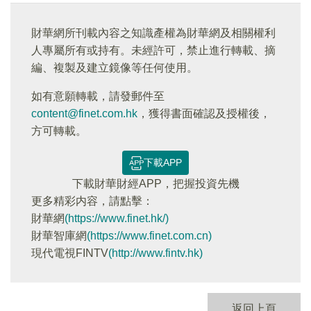
財華網所刊載內容之知識產權為財華網及相關權利
人專屬所有或持有。未經許可，禁止進行轉載、摘
編、複製及建立鏡像等任何使用。
如有意願轉載，請發郵件至
content@finet.com.hk
，獲得書面確認及授權後，
方可轉載。
下載APP
下載財華財經APP，把握投資先機
更多精彩内容，請點擊：
財華網
(https://www.finet.hk/)
財華智庫網
(https://www.finet.com.cn)
現代電視FINTV
(http://www.fintv.hk)
返回上頁