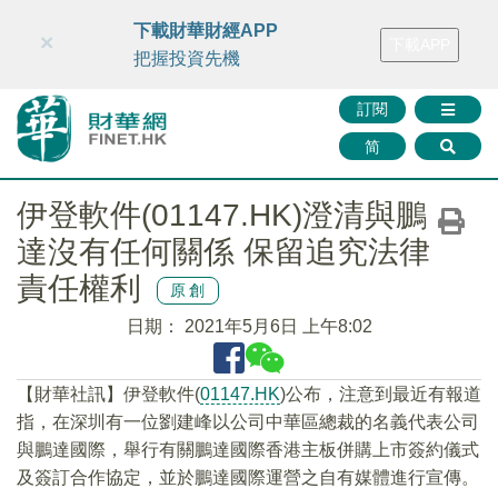
財華智庫網
FINTV
FINMETA
財華證券
媒體矩陣
下載財華財經APP
×
下載APP
智庫沙龍
聯絡我們
把握投資先機
訂閱
简
伊登軟件(01147.HK)澄清與鵬
達沒有任何關係 保留追究法律
責任權利
原創
日期：
2021年5月6日 上午8:02
【財華社訊】伊登軟件(
01147.HK
)公布，注意到最近有報道
指，在深圳有一位劉建峰以公司中華區總裁的名義代表公司
與鵬達國際，舉行有關鵬達國際香港主板併購上市簽約儀式
及簽訂合作協定，並於鵬達國際運營之自有媒體進行宣傳。