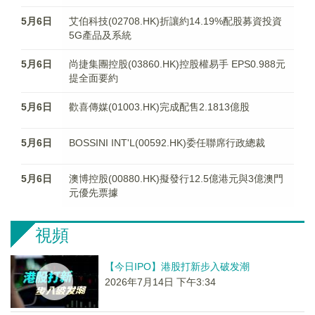
5月6日
艾伯科技(02708.HK)折讓約14.19%配股募資投資
5G產品及系統
5月6日
尚捷集團控股(03860.HK)控股權易手 EPS0.988元
提全面要約
5月6日
歡喜傳媒(01003.HK)完成配售2.1813億股
5月6日
BOSSINI INT'L(00592.HK)委任聯席行政總裁
5月6日
澳博控股(00880.HK)擬發行12.5億港元與3億澳門
元優先票據
視頻
【今日IPO】港股打新步入破发潮
2026年7月14日 下午3:34