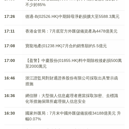
不少於85%
17:26
德適-B(02526.HK)中期歸母淨虧損擴大至5588.3萬元
17:11
香港金管局：7月底官方外匯儲備資產為4478億美元
17:08
寶龍地產(01238.HK)7月合約銷售額約5.5億元
17:00
【盈警】中慶股份(01855.HK)料中期除稅後虧損500萬
至2000萬元
16:46
浙江證監局對財通證券股份有限公司採取出具警示函
措施
16:36
網信辦：大型個人信息處理者應當採取加密、去標識
化等措施保障所處理個人信息安全
16:30
國家外匯局：7月末中國外匯儲備規模34188億美元 升
幅0.07%