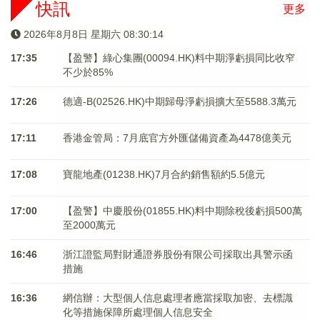
快訊
更多
2026年8月8日 星期六 08:30:14
17:35
【盈警】綠心集團(00094.HK)料中期淨虧損同比收窄
不少於85%
17:26
德適-B(02526.HK)中期歸母淨虧損擴大至5588.3萬元
17:11
香港金管局：7月底官方外匯儲備資產為4478億美元
17:08
寶龍地產(01238.HK)7月合約銷售額約5.5億元
17:00
【盈警】中慶股份(01855.HK)料中期除稅後虧損500萬
至2000萬元
16:46
浙江證監局對財通證券股份有限公司採取出具警示函
措施
16:36
網信辦：大型個人信息處理者應當採取加密、去標識
化等措施保障所處理個人信息安全