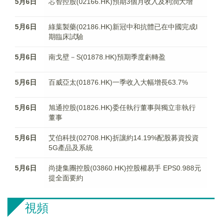
5月6日
芯智控股(02166.HK)預期3個月收入及利潤大增
5月6日
綠葉製藥(02186.HK)新冠中和抗體已在中國完成I
期臨床試驗
5月6日
南戈壁－S(01878.HK)預期季度虧轉盈
5月6日
百威亞太(01876.HK)一季收入大幅增長63.7%
5月6日
旭通控股(01826.HK)委任執行董事與獨立非執行
董事
5月6日
艾伯科技(02708.HK)折讓約14.19%配股募資投資
5G產品及系統
5月6日
尚捷集團控股(03860.HK)控股權易手 EPS0.988元
提全面要約
視頻