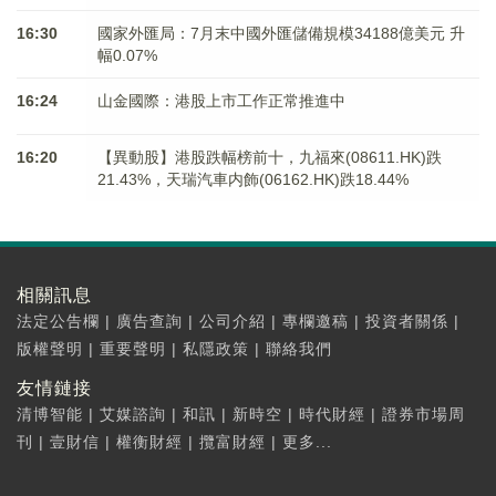
16:30
國家外匯局：7月末中國外匯儲備規模34188億美元 升
幅0.07%
16:24
山金國際：港股上市工作正常推進中
16:20
【異動股】港股跌幅榜前十，九福來(08611.HK)跌
21.43%，天瑞汽車内飾(06162.HK)跌18.44%
相關訊息
法定公告欄
|
廣告查詢
|
公司介紹
|
專欄邀稿
|
投資者關係
|
版權聲明
|
重要聲明
|
私隱政策
|
聯絡我們
友情鏈接
清博智能
|
艾媒諮詢
|
和訊
|
新時空
|
時代財經
|
證券市場周
刊
|
壹財信
|
權衡財經
|
攬富財經
|
更多...