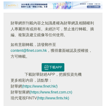
財華網所刊載內容之知識產權為財華網及相關權利
人專屬所有或持有。未經許可，禁止進行轉載、摘
編、複製及建立鏡像等任何使用。
如有意願轉載，請發郵件至
content@finet.com.hk
，獲得書面確認及授權後，
方可轉載。
下載APP
下載財華財經APP，把握投資先機
更多精彩内容，請點擊：
財華網
(https://www.finet.hk/)
財華智庫網
(https://www.finet.com.cn)
現代電視FINTV
(http://www.fintv.hk)