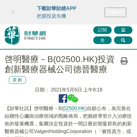
財華智庫網
FINTV
FINMETA
財華證券
媒體矩陣
下載財華財經APP
×
下載APP
智庫沙龍
聯絡我們
把握投資先機
訂閱
简
啓明醫療－B(02500.HK)投資
創新醫療器械公司德晉醫療
原創
日期：
2021年5月6日 上午8:18
【財華社訊】啓明醫療－B(
02500.HK
)自願公布，為完善在
結構性心臟病治療領域的戰略佈局，把握經導管介入治療技
術的發展機遇，集團決定投資於一間註冊於開曼群島的創新
醫療器械公司ValgenHoldingCorporation（「被投資方」或