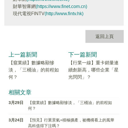
財華智庫網
(https://www.finet.com.cn)
現代電視FINTV
(http://www.fintv.hk)
返回上頁
上一篇新聞
下一篇新聞
【窺業績】數據略顯慘
【行業一線】重卡銷量連
淡，「三桶油」的前程如
續創新高，哪些企業「星
何？
光閃閃」？
相關文章
3月29日
【窺業績】數據略顯慘淡，「三桶油」的前程如
何？
3月24日
【預見】行業景氣+積極擴產，被機構看上的風華
高科值得下注嗎？