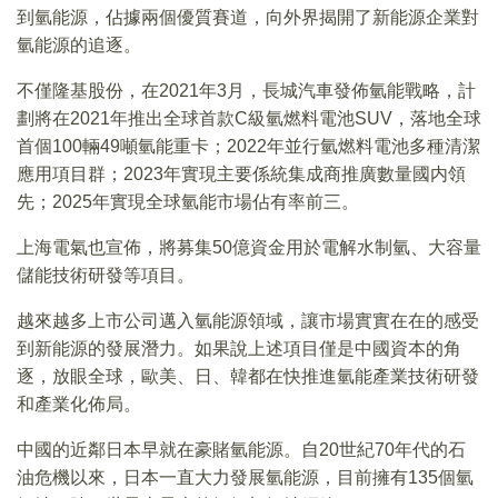
到氫能源，佔據兩個優質賽道，向外界揭開了新能源企業對
氫能源的追逐。
不僅隆基股份，在2021年3月，長城汽車發佈氫能戰略，計
劃將在2021年推出全球首款C級氫燃料電池SUV，落地全球
首個100輛49噸氫能重卡；2022年並行氫燃料電池多種清潔
應用項目群；2023年實現主要係統集成商推廣數量國内領
先；2025年實現全球氫能市場佔有率前三。
上海電氣也宣佈，將募集50億資金用於電解水制氫、大容量
儲能技術研發等項目。
越來越多上市公司邁入氫能源領域，讓市場實實在在的感受
到新能源的發展潛力。如果說上述項目僅是中國資本的角
逐，放眼全球，歐美、日、韓都在快推進氫能產業技術研發
和產業化佈局。
中國的近鄰日本早就在豪賭氫能源。自20世紀70年代的石
油危機以來，日本一直大力發展氫能源，目前擁有135個氫