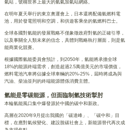
氣站，號稱世界上最大的氫氣加氣站網絡。
在明年夏天舉行的東京奧運會上，日本還將配備氫燃料電
池，用於發電照明和空調，和供遊客乘坐的氫燃料巴士。
全球各國對氫能的發展戰略不僅象徵政府對氫的正確引導，
以及事關全人類未來的信念，具體到戰略執行層面，則是氫
能商業化競賽。
根據國際氫能委員會預計，到2050年，氫能將承擔全球
18%的能源終端需求，創造超過2.5萬億美元的市場價值，
燃料電池汽車將佔據全球車輛的20%-25%，屆時將成為與
汽油、柴油並列的終端能源體係消費主體。
氫能是零碳能源，但面臨制氫技術掣肘
本輪氫能風口集中爆發源於中國的碳中和新政。
高層在2020年9月提出我國的「碳達峰」、「碳中和」目
標，在應對氣候變化、建設脫碳社會上，新能源替代再次成
為市場焦點。