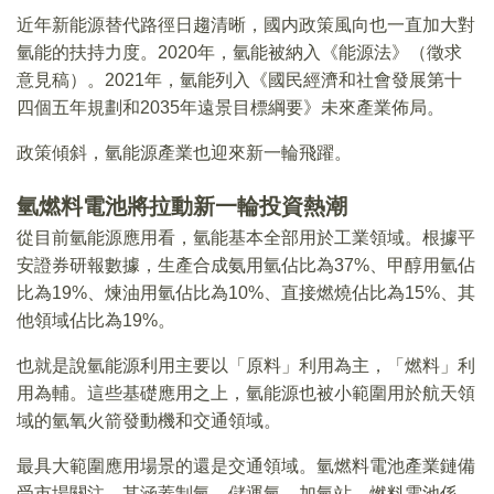
近年新能源替代路徑日趨清晰，國内政策風向也一直加大對
氫能的扶持力度。2020年，氫能被納入《能源法》（徵求
意見稿）。2021年，氫能列入《國民經濟和社會發展第十
四個五年規劃和2035年遠景目標綱要》未來產業佈局。
政策傾斜，氫能源產業也迎來新一輪飛躍。
氫燃料電池將拉動新一輪投資熱潮
從目前氫能源應用看，氫能基本全部用於工業領域。根據平
安證券研報數據，生產合成氨用氫佔比為37%、甲醇用氫佔
比為19%、煉油用氫佔比為10%、直接燃燒佔比為15%、其
他領域佔比為19%。
也就是說氫能源利用主要以「原料」利用為主，「燃料」利
用為輔。這些基礎應用之上，氫能源也被小範圍用於航天領
域的氫氧火箭發動機和交通領域。
最具大範圍應用場景的還是交通領域。氫燃料電池產業鏈備
受市場關注，其涵蓋制氫、儲運氫、加氫站、燃料電池係