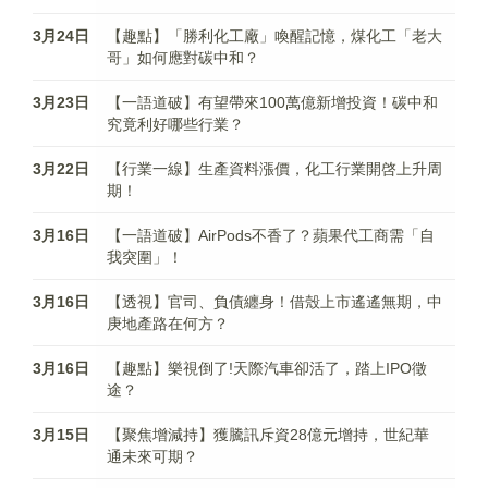
3月24日
【趣點】「勝利化工廠」喚醒記憶，煤化工「老大
哥」如何應對碳中和？
3月23日
【一語道破】有望帶來100萬億新增投資！碳中和
究竟利好哪些行業？
3月22日
【行業一線】生產資料漲價，化工行業開啓上升周
期！
3月16日
【一語道破】AirPods不香了？蘋果代工商需「自
我突圍」！
3月16日
【透視】官司、負債纏身！借殼上市遙遙無期，中
庚地產路在何方？
3月16日
【趣點】樂視倒了!天際汽車卻活了，踏上IPO徵
途？
3月15日
【聚焦增減持】獲騰訊斥資28億元增持，世紀華
通未來可期？