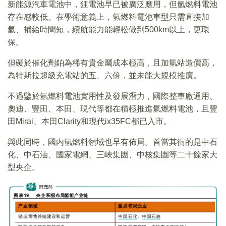
新能源汽車電池中，鋰電池早已被廣泛應用，但氫燃料電池
存在感較低。在學術意義上，氫燃料電池車型只需直接加
氫、補給時間短，續航能力能輕松做到500km以上，更環
保。
但礙於催化劑鉑為稀有貴金屬成本極高，且加氫站造價高，
為特斯拉超級充電站的五、六倍，並未能大規模推廣。
不過鑒於氫燃料電池實用性及發展潛力，國際整車廠通用、
奧迪、豐田、本田、現代等都在積極推進氫燃料電池，且豐
田Mirai、本田Clarity和現代ix35FC都已入市。
與此同時，國内氫燃料領域也早有佈局。首當其衝的是中石
化、中石油、國家電網、三峽集團、中核集團等二十餘家大
型央企。