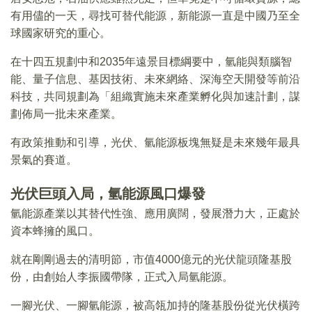
有用儘的一天，尋找可替代能源，新能源一直是中國乃至全
球國家研究的重心。
在十四五規劃中和2035年遠景目標綱要中，氫能與類腦智
能、量子信息、基因技術、未來網絡、深海空天開發等前沿
科技，共同規劃為「組織實施未來產業孵化與加速計劃，謀
劃佈局一批未來產業。
有政策推動和引導，光伏、氫能源板塊無疑是未來幾年最具
景氣的賽道。
光伏巨頭入局，氫能源風口爆發
氫能源產業以其替代性強、應用廣闊，發展潛力大，正處於
資本蜂擁的風口。
就在剛剛過去的清明節，市值4000億元的光伏龍頭隆基股
份，由創始人李振國帶隊，正式入局氫能源。
一腳光伏、一腳氫能源，被高瓴加持的隆基股份從光伏橫跨