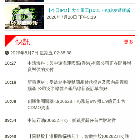
【今日IPO】大金重工[1081.HK]破发遭腰斩
2026年7月20日 下午5:19
快訊
更多
2026年8月7日 星期五 02:38:38
10:27
中遠海科：與中遠海運國際(香港)有限公司正在開展增
資對價的支付
10:16
新萊應材：受益於半導體國產替代提速及國內晶圓廠
擴產 公司泛半導體全產品線新簽訂單向好
10:06
創勝集團醫藥-B(06628.HK)涨超6% 擬1.9億元出售
CDMO資產
09:54
中港石油(00632.HK)：鄭鎮昇辭任首席財務官
09:40
【異動股】港股跌幅榜前十，智傲控股(08282.HK)跌