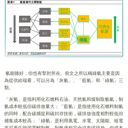
氫能雖好，但也有掣肘所在。前文之所以稱綠氫主要是因
為從供給端看，可以分為「灰氫」、「藍氫」和「綠氫」三
類。
「灰氫」是指利用化石燃料石油、天然氣和煤制取氫氣，制
氫成本較低但碳排放量大；「藍氫」是指使用化石燃料制氫
的同時，配合碳捕捉和碳封存技術，碳排放強度相對較低但
捕集成本較高；「綠氫」是利用風電、水電、太陽能、核電
等可再生能源電解制氫，制氫過程完全沒有碳排放，但成本