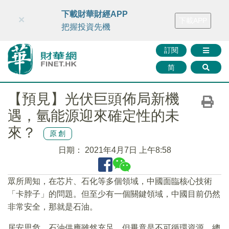
財華智庫網
FINTV
FINMETA
財華證券
媒體矩陣
下載財華財經APP
×
下載APP
智庫沙龍
聯絡我們
把握投資先機
訂閱
简
【預見】光伏巨頭佈局新機
遇，氫能源迎來確定性的未
來？
原創
日期：
2021年4月7日 上午8:58
眾所周知，在芯片、石化等多個領域，中國面臨核心技術
「卡脖子」的問題。但至少有一個關鍵領域，中國目前仍然
非常安全，那就是石油。
居安思危，石油供應雖然充足，但畢竟是不可循環資源，總