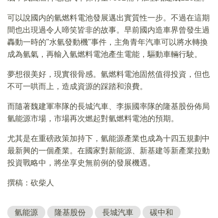
可以說國内的氫燃料電池發展邁出實質性一步。不過在這期
間也出現過令人啼笑皆非的故事。早前國内造車界曾發生過
轟動一時的"水氫發動機"事件，主角青年汽車可以將水轉換
成為氫氣，再輸入氫燃料電池產生電能，驅動車輛行駛。
夢想很美好，現實很骨感。氫燃料電池固然值得投資，但也
不可一哄而上，造成資源的踩踏和浪費。
而隨著魏建軍率隊的長城汽車、李振國率隊的隆基股份佈局
氫能源市場，市場再次燃起對氫燃料電池的預期。
尤其是在重磅政策加持下，氫能源產業也成為十四五規劃中
最新興的一個產業。在國家對新能源、新基建等新產業拉動
投資戰略中，將坐享史無前例的發展機遇。
撰稿：砍柴人
氫能源
隆基股份
長城汽車
碳中和