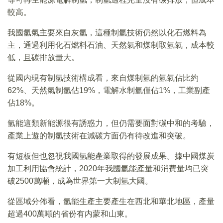
較高。
我國氫氣主要來自灰氫，這種制氫技術仍然以化石燃料為
主，通過利用化石燃料石油、天然氣和煤制取氫氣，成本較
低，且碳排放量大。
從國内現有制氫技術構成看，來自煤制氫的氫氣佔比約
62%、天然氣制氫佔19%，電解水制氫僅佔1%，工業副產
佔18%。
氫能這類新能源很有誘惑力，但仍需要面對碳中和的考驗，
產業上遊的制氫技術在減碳方面仍有待改進和突破。
有短板但也忽視我國氫能產業取得的發展成果。據中國煤炭
加工利用協會統計，2020年我國氫能產量和消費量均已突
破2500萬噸，成為世界第一大制氫大國。
從區域分佈看，氫能生產主要產生在西北和華北地區，產量
超過400萬噸的省份有内蒙和山東。