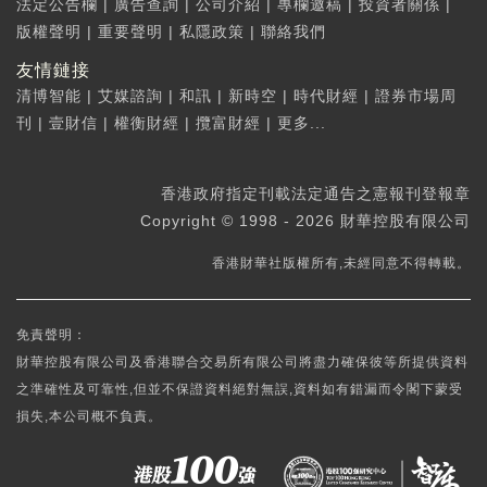
法定公告欄
|
廣告查詢
|
公司介紹
|
專欄邀稿
|
投資者關係
|
版權聲明
|
重要聲明
|
私隱政策
|
聯絡我們
友情鏈接
清博智能
|
艾媒諮詢
|
和訊
|
新時空
|
時代財經
|
證券市場周
刊
|
壹財信
|
權衡財經
|
攬富財經
|
更多...
香港政府指定刊載法定通告之憲報刊登報章
Copyright © 1998 - 2026 財華控股有限公司
香港財華社版權所有,未經同意不得轉載。
免責聲明：
財華控股有限公司及香港聯合交易所有限公司將盡力確保彼等所提供資料
之準確性及可靠性,但並不保證資料絕對無誤,資料如有錯漏而令閣下蒙受
損失,本公司概不負責。