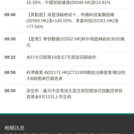
16.39%，中國智能健康(00348.HK)跌14.81%
09:40
【異動股】港股漲幅榜前十，帝國科技集團股權
(02993.HK)漲+140.00%，拿森科技(02261.HK)漲
+77.54%
09:30
【盈警】華領醫藥(02552.HK)料中期盈轉虧約3020萬
元
09:22
央行今日開展10億元7天期逆回購操作
08:58
科濟藥業-B(02171.HK)CT1190B獲批治療復發/難治性
大B細胞淋巴瘤患者
08:50
深交所：鑫元中證電池主題交易型開放式指數證券投
資基金8月12日上市交易
相關訊息