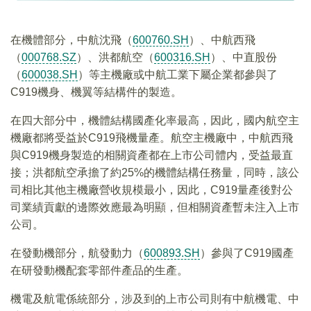
​
在機體部分，中航沈飛（
600760.SH
）、中航西飛
（
000768.SZ
）、洪都航空（
600316.SH
）、中直股份
（
600038.SH
）等主機廠或中航工業下屬企業都參與了
C919機身、機翼等結構件的製造。
在四大部分中，機體結構國產化率最高，因此，國内航空主
機廠都將受益於C919飛機量產。航空主機廠中，中航西飛
與C919機身製造的相關資產都在上市公司體内，受益最直
接；洪都航空承擔了約25%的機體結構任務量，同時，該公
司相比其他主機廠營收規模最小，因此，C919量產後對公
司業績貢獻的邊際效應最為明顯，但相關資產暫未注入上市
公司。
在發動機部分，航發動力（
600893.SH
）參與了C919國產
在研發動機配套零部件產品的生產。
機電及航電係統部分，涉及到的上市公司則有中航機電、中