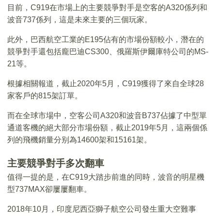
目前，C919在市場上的主要競爭對手是空客的A320係列和
波音737係列，這是未來主要的三個玩家。
此外，巴西航空工業的E195佔有的市場份額較小，潛在的
競爭對手還包括龐巴迪CS300、俄羅斯伊爾庫特公司的MS-
21等。
根據相關報道，截止2020年5月，C919獲得了來自全球28
家客戶的815架訂單。
而在全球市場中，空客公司A320和波音B737佔據了中型單
通道客機的絕大部分市場份額，截止2019年5月，這兩個係
列的飛機銷量分别為14600架和15161架。
主要競爭對手多次翻車
值得一提的是，在C919大踏步前進的同時，波音的明星機
型737MAX卻屢屢翻車。
2018年10月，印度尼西亞獅子航空公司發生重大空難事