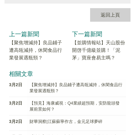
返回上頁
上一篇新聞
下一篇新聞
【聚焦增減持】良品鋪子
【並購情報站】天山股份
遭高瓴減持，休閑食品行
開啓千億級並購！「泥
業發展遇瓶頸？
茅」寶座會易主嗎？
相關文章
3月2日
【聚焦增減持】良品鋪子遭高瓴減持，休閑食品行
業發展遇瓶頸？
3月2日
【預見】海康威視：Q4業績超預期，安防龍頭發
展前景如何？
3月2日
財華洞察|江蘇蘇寧作古，金元足球夢碎