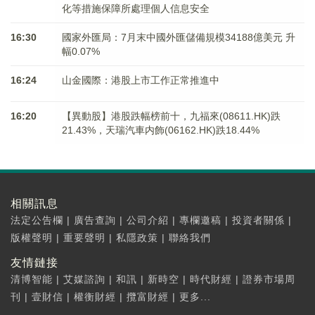
化等措施保障所處理個人信息安全
16:30
國家外匯局：7月末中國外匯儲備規模34188億美元 升
幅0.07%
16:24
山金國際：港股上市工作正常推進中
16:20
【異動股】港股跌幅榜前十，九福來(08611.HK)跌
21.43%，天瑞汽車内飾(06162.HK)跌18.44%
相關訊息
法定公告欄
|
廣告查詢
|
公司介紹
|
專欄邀稿
|
投資者關係
|
版權聲明
|
重要聲明
|
私隱政策
|
聯絡我們
友情鏈接
清博智能
|
艾媒諮詢
|
和訊
|
新時空
|
時代財經
|
證券市場周
刊
|
壹財信
|
權衡財經
|
攬富財經
|
更多...