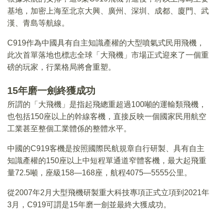
基地，加密上海至北京大興、廣州、深圳、成都、廈門、武
漢、青島等航線。
C919作為中國具有自主知識產權的大型噴氣式民用飛機，
此次首單落地也標志全球「大飛機」市場正式迎來了一個重
磅的玩家，行業格局將會重塑。
15年磨一劍終獲成功
所謂的「大飛機」是指起飛總重超過100噸的運輸類飛機，
也包括150座以上的幹線客機，直接反映一個國家民用航空
工業甚至整個工業體係的整體水平。
中國的C919客機是按照國際民航規章自行研製、具有自主
知識產權的150座以上中短程單通道窄體客機，最大起飛重
量72.5噸，座級158―168座，航程4075―5555公里。
從2007年2月大型飛機研製重大科技專項正式立項到2021年
3月，C919可謂是15年磨一劍並最終大獲成功。