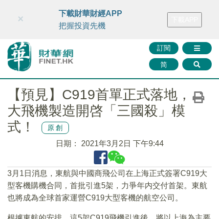
財華智庫網
FINTV
FINMETA
財華證券
媒體矩陣
下載財華財經APP
×
下載APP
智庫沙龍
聯絡我們
把握投資先機
訂閱
简
【預見】C919首單正式落地，
大飛機製造開啓「三國殺」模
式！
原創
日期：
2021年3月2日 下午9:44
3月1日消息，東航與中國商飛公司在上海正式簽署C919大
型客機購機合同，首批引進5架，力爭年内交付首架。東航
也將成為全球首家運營C919大型客機的航空公司。
根據東航的安排，這5架C919飛機引進後，將以上海為主要