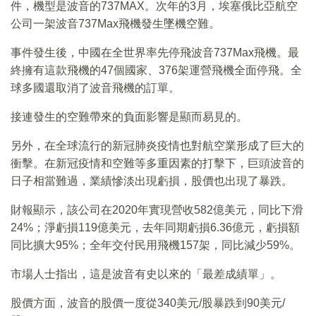
件，機型是波音的737MAX。次年的3月，埃塞俄比亞航空
公司一架波音737Max飛機發生墜機空難。
事件發生後，中國在全世界率先停飛波音737Max飛機。最
終擁有這款飛機的47個國家、376架運營飛機全面停飛。全
球多國還取消了波音飛機的訂單。
接連發生的空難帶來的負面影響是顯而易見的。
另外，在全球流行的新冠肺炎疫情也對航空業形成了巨大的
衝擊。在新冠疫情和空難等多重因素的打擊下，巨頭波音的
日子相當難過，業績慘淡出現虧損，股價也出現了暴跌。
財報顯示，該公司在2020年實現營收582億美元，同比下滑
24%；淨虧損119億美元，去年同期虧損6.36億元，虧損額
同比擴大95%；全年交付民用飛機157架，同比減少59%。
市場人士指出，這是波音有史以來的「最差成績單」。
股價方面，波音的股價一度從340美元/股暴跌到90美元/