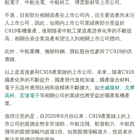
航電子、中航光電、中航科工、博雲新材等上市公司。
不過，目前部分相關資產在上市公司内，但主要資產尚未注
入上市公司，因此，短期内上市公司業績將部分受益於
C919客機量產，後期隨著中航工業資產證券化率的不斷提
高，相關合資企業資產有望注入到相關上市公司體内。
此外，中航重機、撫順特鋼、寶鈦股份也參與了C919的供
應鏈。
以上是直接參與C919產業鏈的上市公司。未來，隨著C919
國產化率的不斷提升，國產替代進程加速，國產復合材料、
電子元器件應用比例和規模將不斷擴大。如
光威復材
、
北摩
高科
、
宏達電子
等相關公司的業績也將受益於國產客機產
業。
值得注意的是，自2020年6月份以來，C919產業鏈上的上
市公司的股價走勢非常強勁，中航沈飛、航發動力、中航西
飛等的股價漲幅均超過1倍。短期股價漲幅過大，投資者亦
要注意股價回調的風險。