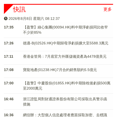
快訊
更多
2026年8月8日 星期六 08:12:38
17:35
【盈警】綠心集團(00094.HK)料中期淨虧損同比收窄
不少於85%
17:26
德適-B(02526.HK)中期歸母淨虧損擴大至5588.3萬元
17:11
香港金管局：7月底官方外匯儲備資產為4478億美元
17:08
寶龍地產(01238.HK)7月合約銷售額約5.5億元
17:00
【盈警】中慶股份(01855.HK)料中期除稅後虧損500萬
至2000萬元
16:46
浙江證監局對財通證券股份有限公司採取出具警示函
措施
16:36
網信辦：大型個人信息處理者應當採取加密、去標識