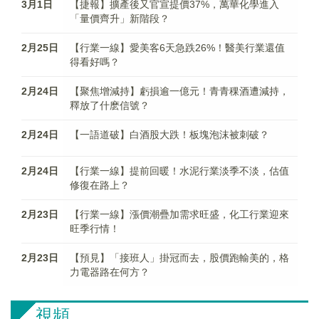
3月1日
【捷報】擴產後又官宣提價37%，萬華化學進入
「量價齊升」新階段？
2月25日
【行業一線】愛美客6天急跌26%！醫美行業還值
得看好嗎？
2月24日
【聚焦增減持】虧損逾一億元！青青稞酒遭減持，
釋放了什麽信號？
2月24日
【一語道破】白酒股大跌！板塊泡沫被刺破？
2月24日
【行業一線】提前回暖！水泥行業淡季不淡，估值
修復在路上？
2月23日
【行業一線】漲價潮疊加需求旺盛，化工行業迎來
旺季行情！
2月23日
【預見】「接班人」掛冠而去，股價跑輸美的，格
力電器路在何方？
視頻