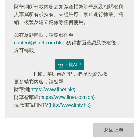
財華網所刊載內容之知識產權為財華網及相關權利
人專屬所有或持有。未經許可，禁止進行轉載、摘
編、複製及建立鏡像等任何使用。
如有意願轉載，請發郵件至
content@finet.com.hk
，獲得書面確認及授權後，
方可轉載。
下載APP
下載財華財經APP，把握投資先機
更多精彩内容，請點擊：
財華網
(https://www.finet.hk/)
財華智庫網
(https://www.finet.com.cn)
現代電視FINTV
(http://www.fintv.hk)
返回上頁