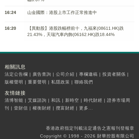
16:24
山金國際：港股上市工作正常推進中
16:20
【異動股】港股跌幅榜前十，九福來(08611.HK)跌
21.43%，天瑞汽車内飾(06162.HK)跌18.44%
相關訊息
法定公告欄
|
廣告查詢
|
公司介紹
|
專欄邀稿
|
投資者關係
|
版權聲明
|
重要聲明
|
私隱政策
|
聯絡我們
友情鏈接
清博智能
|
艾媒諮詢
|
和訊
|
新時空
|
時代財經
|
證券市場周
刊
|
壹財信
|
權衡財經
|
攬富財經
|
更多...
香港政府指定刊載法定通告之憲報刊登報章
Copyright © 1998 - 2026 財華控股有限公司