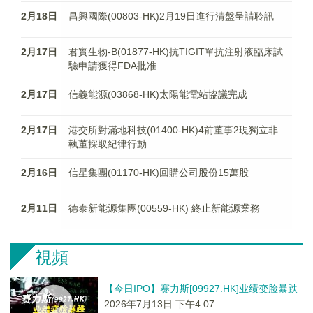
2月18日
昌興國際(00803-HK)2月19日進行清盤呈請聆訊
2月17日
君實生物-B(01877-HK)抗TIGIT單抗注射液臨床試
驗申請獲得FDA批准
2月17日
信義能源(03868-HK)太陽能電站協議完成
2月17日
港交所對滿地科技(01400-HK)4前董事2現獨立非
執董採取紀律行動
2月16日
信星集團(01170-HK)回購公司股份15萬股
2月11日
德泰新能源集團(00559-HK) 終止新能源業務
視頻
【今日IPO】赛力斯[09927.HK]业绩变脸暴跌
2026年7月13日 下午4:07