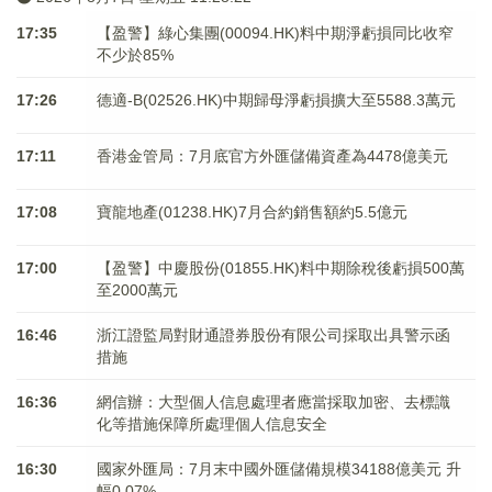
17:35
【盈警】綠心集團(00094.HK)料中期淨虧損同比收窄
不少於85%
17:26
德適-B(02526.HK)中期歸母淨虧損擴大至5588.3萬元
17:11
香港金管局：7月底官方外匯儲備資產為4478億美元
17:08
寶龍地產(01238.HK)7月合約銷售額約5.5億元
17:00
【盈警】中慶股份(01855.HK)料中期除稅後虧損500萬
至2000萬元
16:46
浙江證監局對財通證券股份有限公司採取出具警示函
措施
16:36
網信辦：大型個人信息處理者應當採取加密、去標識
化等措施保障所處理個人信息安全
16:30
國家外匯局：7月末中國外匯儲備規模34188億美元 升
幅0.07%