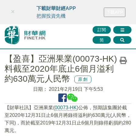
財華智庫網
FINTV
FINMETA
財華證券
媒體矩陣
下載財華財經APP
×
下載APP
智庫沙龍
聯絡我們
把握投資先機
訂閱
简
【盈喜】亞洲果業(00073-HK)
料截至2020年底止6個月溢利
約630萬元人民幣
原創
日期：
2021年2月19日 下午5:53
【財華社訊】亞洲果業(
00073-HK
)公佈，預期該集團於截
至2020年12月31日止6個月將錄得溢利約630萬元(人民幣，
下同)，而於截至2019年12月31日止6個月則錄得虧損約280
萬元。